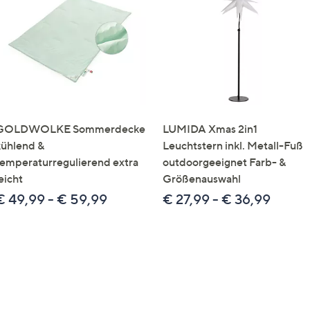
e
f
ouch-
eräten
ach
nks
zw.
chts,
GOLDWOLKE Sommerdecke
LUMIDA Xmas 2in1
m
kühlend &
Leuchtstern inkl. Metall-Fuß
ese
temperaturregulierend extra
outdoorgeeignet Farb- &
zuzeigen.
eicht
Größenauswahl
€ 49,99 - € 59,99
€ 27,99 - € 36,99