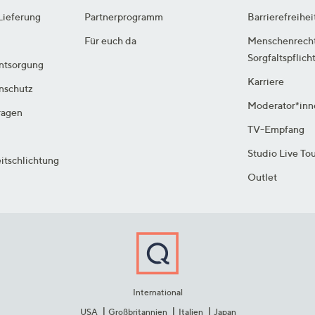
Lieferung
Partnerprogramm
Barrierefreihei
Für euch da
Menschenrech
Sorgfaltspflich
ntsorgung
Karriere
enschutz
Moderator*inn
ragen
TV-Empfang
Studio Live To
itschlichtung
Outlet
International
USA
Großbritannien
Italien
Japan