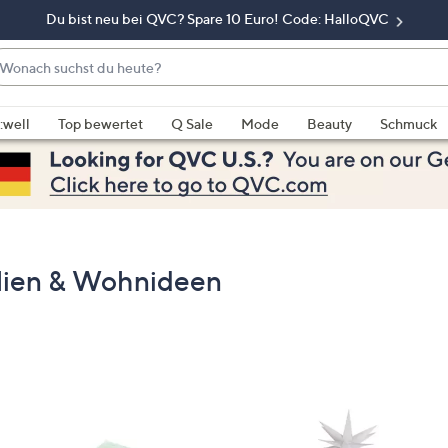
Du bist neu bei QVC? Spare 10 Euro! Code: HalloQVC
onach
chst
enn
u
rschläge
:well
Top bewertet
Q Sale
Mode
Beauty
Schmuck
eute?
rfügbar
nd,
erwenden
e
e
eiltasten
ien & Wohnideen
ach
ben
nd
ach
nten
der
ischen