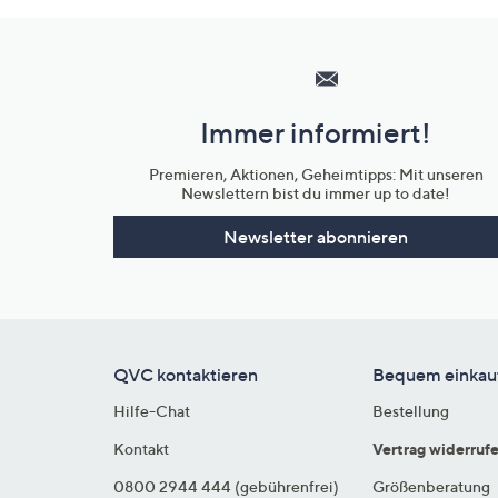
Hilfeseiten,
Service
und
Immer informiert!
Unternehmensinformationen
Premieren, Aktionen, Geheimtipps: Mit unseren
Newslettern bist du immer up to date!
Newsletter abonnieren
QVC kontaktieren
Bequem einkau
Hilfe-Chat
Bestellung
Kontakt
Vertrag widerruf
0800 2944 444 (gebührenfrei)
Größenberatung