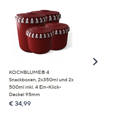
Scroll
Right
KOCHBLUME® 4
you:ly Pure Protein Limo
Snackboxen, 2x350ml und 2x
Lysin 575g für 25 Portio
500ml inkl. 4 Ein-Klick-
€ 49,99
Deckel 95mm
€ 86,94 /1 kg
€ 34,99