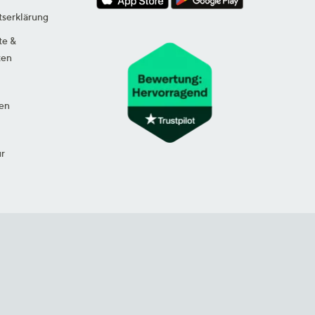
tserklärung
te &
ten
en
ur