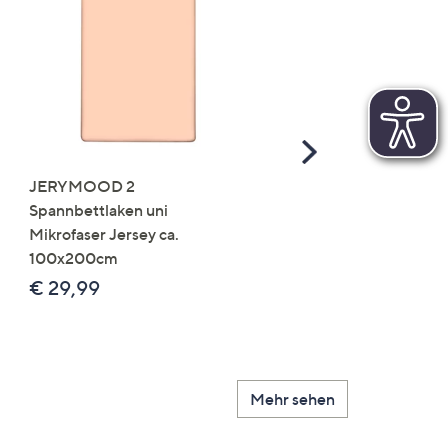
Scroll
Right
JERYMOOD 2
LUMIDA Flora künstlich
Spannbettlaken uni
Orchidee Realtouch-Blü
Mikrofaser Jersey ca.
Keramik-Topf
100x200cm
Farb-/Größenauswahl
€ 29,99
€ 24,99 - € 74,99
Mehr sehen