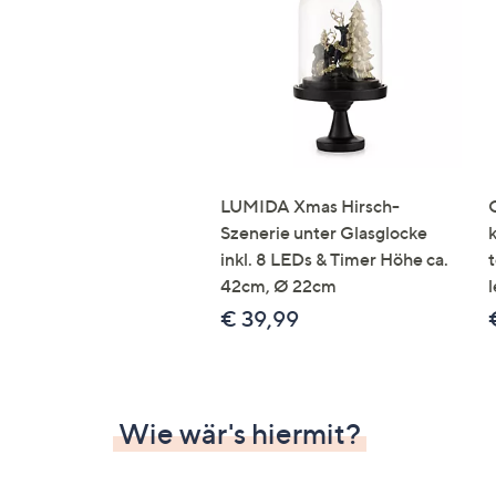
Si
au
T
G
n
li
b
re
LUMIDA Xmas Hirsch-
u
Szenerie unter Glasglocke
di
inkl. 8 LEDs & Timer Höhe ca.
an
42cm, Ø 22cm
l
€ 39,99
Wie wär's hiermit?