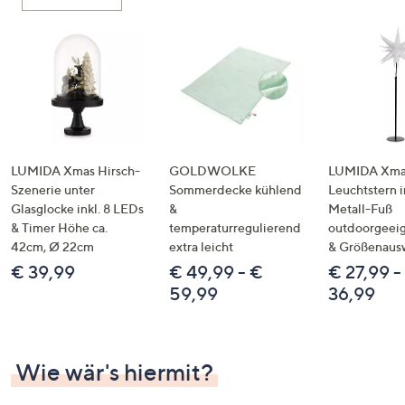
oder
wischen
Sie
auf
Touch-
Geräten
nach
links
LUMIDA Xmas Hirsch-
GOLDWOLKE
LUMIDA Xmas
bzw.
Szenerie unter
Sommerdecke kühlend
Leuchtstern i
Glasglocke inkl. 8 LEDs
&
Metall-Fuß
rechts,
& Timer Höhe ca.
temperaturregulierend
outdoorgeeig
um
42cm, Ø 22cm
extra leicht
& Größenaus
diese
€ 39,99
€ 49,99 - €
€ 27,99 -
anzuzeigen.
59,99
36,99
Wie wär's hiermit?