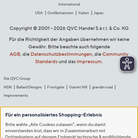
International
USA
Großbritannien
Italien
Japan
Copyright © 2001 - 2026 QVC Handel S.à r.l. & Co. KG
Für die Richtigkeit der Angaben übernehmen wir keine
Gewähr. Bitte beachte auch folgende
AGB
, die
Datenschutzbestimmungen
, die
Community
Standards
und das
Impressum
.
Die QVC Group
HSN
Ballard Designs
Frontgate
Garnet Hill
grandin road
Improvements
Für ein personalisiertes Shopping-Erlebnis
Bitte wähle „Alle Cookies zulassen“, wenn du damit
einverstanden bist, dass wir in Zusammenarbeit mit
Drittanbietern auf deinem Endgerät technische & profilbildende