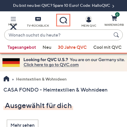
Du bist neu bei QVC? Spare 10 Euro! Code: HalloQVC
Zum
Hauptinhalt
springen
0
MENÜ
WARENKORB
TV-RÜCKBLICK
MEIN QVC
Wonach
suchst
Wenn
du
Tagesangebot
Neu
30 Jahre QVC
Cool mit QVC
Vorschläge
heute?
verfügbar
sind,
verwenden
Sie
Heimtextilien & Wohnideen
die
CASA FONDO - Heimtextilien & Wohnideen
Pfeiltasten
nach
Ausgewählt für dich
oben
und
nach
Mehr sehen
unten