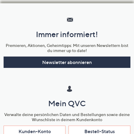
Hilfeseiten,
Service
und
Immer informiert!
Unternehmensinformationen
Premieren, Aktionen, Geheimtipps: Mit unseren Newslettern bist
du immer up to date!
Newsletter abonnieren
Mein QVC
Verwalte deine persönlichen Daten und Bestellungen sowie deine
Wunschliste in deinem Kundenkonto
Kunden-Konto
Bestell-Status