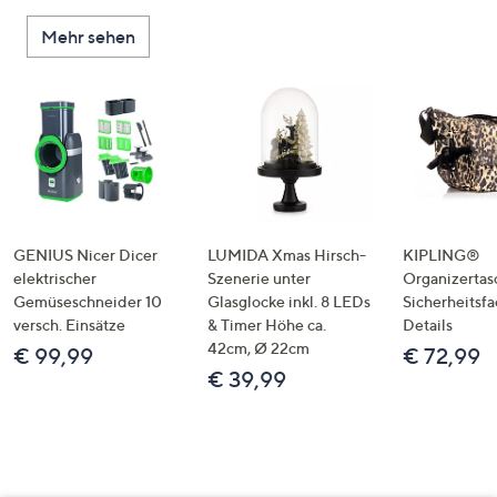
Mehr sehen
GENIUS Nicer Dicer
LUMIDA Xmas Hirsch-
KIPLING®
elektrischer
Szenerie unter
Organizertas
Gemüseschneider 10
Glasglocke inkl. 8 LEDs
Sicherheitsf
versch. Einsätze
& Timer Höhe ca.
Details
42cm, Ø 22cm
€ 99,99
€ 72,99
€ 39,99