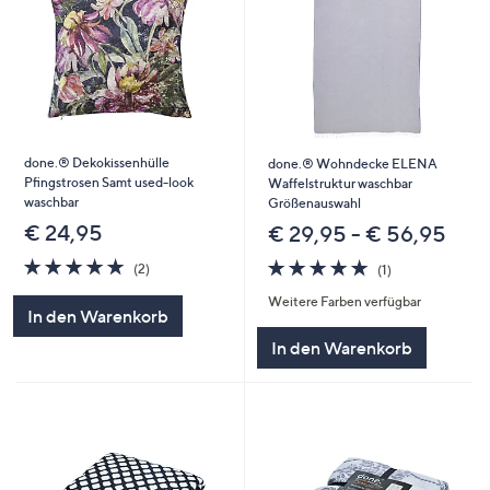
done.® Dekokissenhülle
done.® Wohndecke ELENA
Pfingstrosen Samt used-look
Waffelstruktur waschbar
waschbar
Größenauswahl
€ 24,95
€ 29,95 - € 56,95
5.0
2
5.0
1
(2)
(1)
von
Bewertungen
von
Bewertungen
Weitere Farben verfügbar
5
5
In den Warenkorb
In den Warenkorb