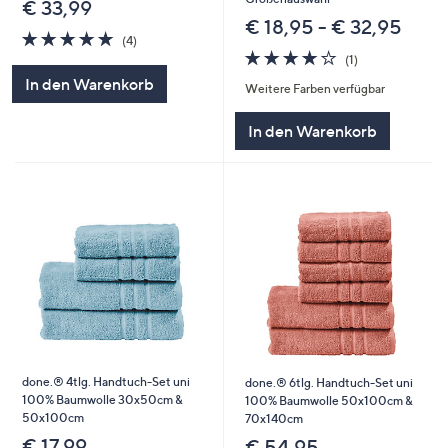
€ 33,99
€ 18,95 - € 32,95
4.8
4
(4)
von
Bewertungen
4.0
1
(1)
5
von
Bewertungen
In den Warenkorb
Weitere Farben verfügbar
5
In den Warenkorb
done.® 4tlg. Handtuch-Set uni
done.® 6tlg. Handtuch-Set uni
100% Baumwolle 30x50cm &
100% Baumwolle 50x100cm &
50x100cm
70x140cm
€ 17,99
€ 54,95