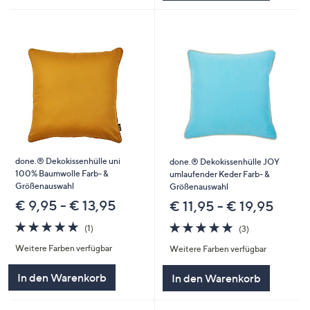
done.® Dekokissenhülle uni
done.® Dekokissenhülle JOY
100% Baumwolle Farb- &
umlaufender Keder Farb- &
Größenauswahl
Größenauswahl
€ 9,95 - € 13,95
€ 11,95 - € 19,95
5.0
1
5.0
3
(1)
(3)
von
Bewertungen
von
Bewertungen
Weitere Farben verfügbar
Weitere Farben verfügbar
5
5
In den Warenkorb
In den Warenkorb