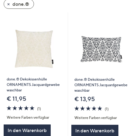
done.®
oder
wischen
Sie
auf
Touch-
Geräten
nach
links
bzw.
rechts,
um
done.® Dekokissenhülle
done.® Dekokissenhülle
ORNAMENTS Jacquardgewebe
diese
ORNAMENTS Jacquardgewebe
waschbar
waschbar
anzuzeigen.
€ 11,95
€ 13,95
5.0
1
5.0
1
(1)
(1)
von
Bewertungen
von
Bewertungen
Weitere Farben verfügbar
Weitere Farben verfügbar
5
5
In den Warenkorb
In den Warenkorb