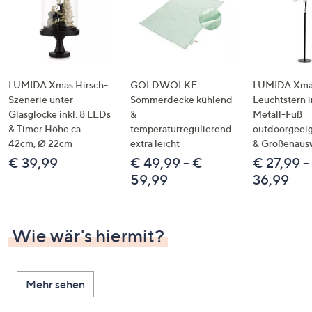
LUMIDA Xmas Hirsch-
GOLDWOLKE
LUMIDA Xmas
Szenerie unter
Sommerdecke kühlend
Leuchtstern i
Glasglocke inkl. 8 LEDs
&
Metall-Fuß
& Timer Höhe ca.
temperaturregulierend
outdoorgeeig
42cm, Ø 22cm
extra leicht
& Größenaus
€ 39,99
€ 49,99 - €
€ 27,99 -
59,99
36,99
Wie wär's hiermit?
Mehr sehen