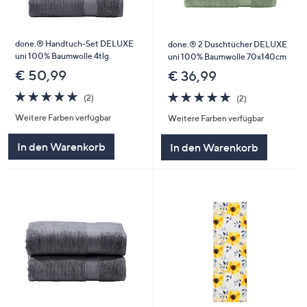
done.® Handtuch-Set DELUXE
done.® 2 Duschtücher DELUXE
uni 100% Baumwolle 4tlg.
uni 100% Baumwolle 70x140cm
€ 50,99
€ 36,99
5.0
2
5.0
2
(2)
(2)
von
Bewertungen
von
Bewertungen
Weitere Farben verfügbar
Weitere Farben verfügbar
5
5
In den Warenkorb
In den Warenkorb