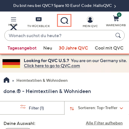
Du bist neu bei QVC? Spare 10 Euro! Code: HalloQVC
Zum
Hauptinhalt
springen
0
MENÜ
WARENKORB
TV-RÜCKBLICK
MEIN QVC
Wonach
suchst
Wenn
du
Tagesangebot
Neu
30 Jahre QVC
Cool mit QVC
Vorschläge
heute?
verfügbar
sind,
verwenden
Sie
Heimtextilien & Wohnideen
die
done.® - Heimtextilien & Wohnideen
Pfeiltasten
nach
oben
Sortieren:
Top-Treffer
Filter
(1)
und
nach
Deine Auswahl:
Alle Filter aufheben
unten