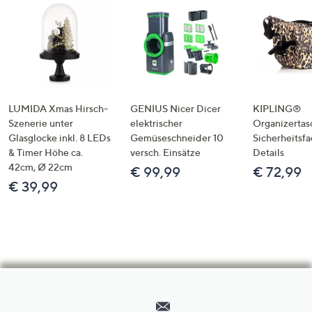
LUMIDA Xmas Hirsch-
GENIUS Nicer Dicer
KIPLING®
Szenerie unter
elektrischer
Organizertas
Glasglocke inkl. 8 LEDs
Gemüseschneider 10
Sicherheitsf
& Timer Höhe ca.
versch. Einsätze
Details
42cm, Ø 22cm
€ 99,99
€ 72,99
€ 39,99
Hilfeseiten,
Service