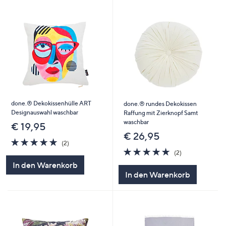
done.® Dekokissenhülle ART
done.® rundes Dekokissen
Designauswahl waschbar
Raffung mit Zierknopf Samt
waschbar
€ 19,95
€ 26,95
5.0
2
(2)
von
Bewertungen
5.0
2
(2)
5
von
Bewertungen
In den Warenkorb
5
In den Warenkorb