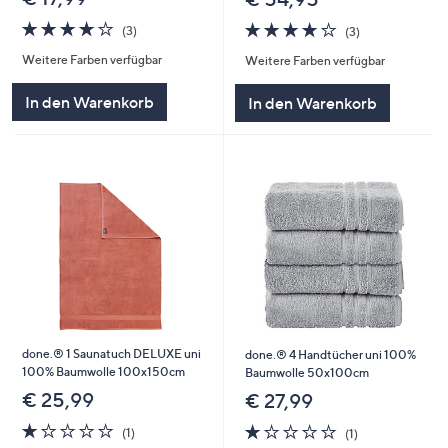
4.0
3
3.7
3
(3)
(3)
von
Bewertungen
von
Bewertungen
Weitere Farben verfügbar
Weitere Farben verfügbar
5
5
In den Warenkorb
In den Warenkorb
done.® 1 Saunatuch DELUXE uni
done.® 4 Handtücher uni 100%
100% Baumwolle 100x150cm
Baumwolle 50x100cm
€ 25,99
€ 27,99
1.0
1
1.0
1
(1)
(1)
von
Bewertungen
von
Bewertungen