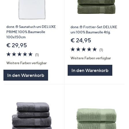
done.® Saunatuch uni DELUXE
done.® Frottier-Set DELUXE
PRIME 100% Baumwolle
uni 100% Baumwolle 4tlg.
100x150cm
€ 24,95
€ 29,95
5.0
1
(1)
5.0
1
von
Bewertungen
(1)
Weitere Farben verfügbar
von
Bewertungen
5
Weitere Farben verfügbar
5
In den Warenkorb
In den Warenkorb