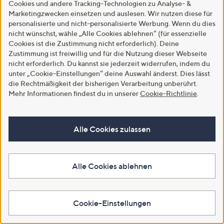
Cookies und andere Tracking-Technologien zu Analyse- &
Marketingzwecken einsetzen und auslesen. Wir nutzen diese für
Mobil shoppen
personalisierte und nicht-personalisierte Werbung. Wenn du dies
nicht wünschst, wähle „Alle Cookies ablehnen“ (für essenzielle
Jetzt die QVC App für Smartphone, Tablet & Co. herunterladen
Cookies ist die Zustimmung nicht erforderlich). Deine
und überall live dabei sein!
Zustimmung ist freiwillig und für die Nutzung dieser Webseite
nicht erforderlich. Du kannst sie jederzeit widerrufen, indem du
Für Apple
Für Android
unter „Cookie-Einstellungen“ deine Auswahl änderst. Dies lässt
die Rechtmäßigkeit der bisherigen Verarbeitung unberührt.
Mehr Informationen findest du in unserer
Cookie-Richtlinie
.
QVC kontaktieren
Bequem einkaufen
Alle Cookies zulassen
Hilfe-Chat
Bestellung
Kontakt
Vertrag widerrufen
Alle Cookies ablehnen
0800 2944 444
Größenberatung
(gebührenfrei)
Versandkosten & Lieferung
QLive
Cookie-Einstellungen
Bezahlung
Presse
Rücksendung & Entsorgung