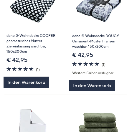
done.® Wohndecke COOPER
done.® Wohndecke DOUGY
geometrisches Muster
Ornament-Muster Fransen
Ziereinfassung waschbar,
waschbar, 150x200cm
150x200cm
€ 42,95
€ 42,95
5.0
1
(1)
5.0
1
von
Bewertungen
(1)
Weitere Farben verfügbar
von
Bewertungen
5
5
In den Warenkorb
In den Warenkorb