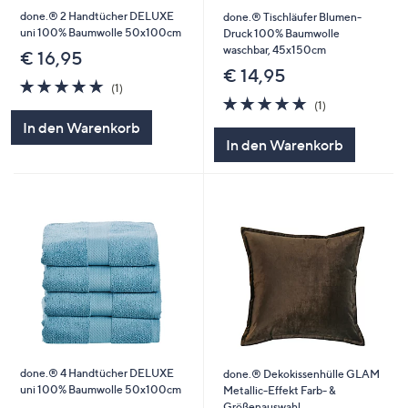
done.® 2 Handtücher DELUXE
done.® Tischläufer Blumen-
uni 100% Baumwolle 50x100cm
Druck 100% Baumwolle
waschbar, 45x150cm
€ 16,95
€ 14,95
5.0
1
(1)
von
Bewertungen
5.0
1
(1)
5
von
Bewertungen
In den Warenkorb
5
In den Warenkorb
done.® 4 Handtücher DELUXE
done.® Dekokissenhülle GLAM
uni 100% Baumwolle 50x100cm
Metallic-Effekt Farb- &
Größenauswahl