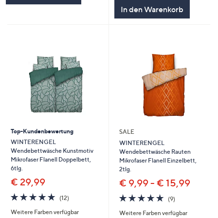
In den Warenkorb
Top-Kundenbewertung
SALE
WINTERENGEL
WINTERENGEL
Wendebettwäsche Kunstmotiv
Wendebettwäsche Rauten
Mikrofaser Flanell Doppelbett,
Mikrofaser Flanell Einzelbett,
6tlg.
2tlg.
€ 29,99
€ 9,99 - € 15,99
5.0
12
4.9
9
(12)
(9)
von
Bewertungen
von
Bewertungen
Weitere Farben verfügbar
5
Weitere Farben verfügbar
5