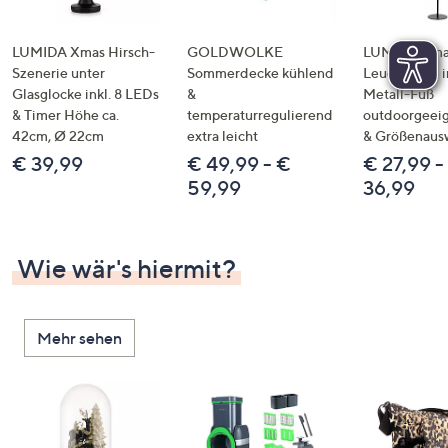
LUMIDA Xmas Hirsch-
GOLDWOLKE
LUMIDA Xmas
Szenerie unter
Sommerdecke kühlend
Leuchtstern i
Glasglocke inkl. 8 LEDs
&
Metall-Fuß
& Timer Höhe ca.
temperaturregulierend
outdoorgeeig
42cm, Ø 22cm
extra leicht
& Größenaus
€ 39,99
€ 49,99 - €
€ 27,99 -
59,99
36,99
Wie wär's hiermit?
Mehr sehen