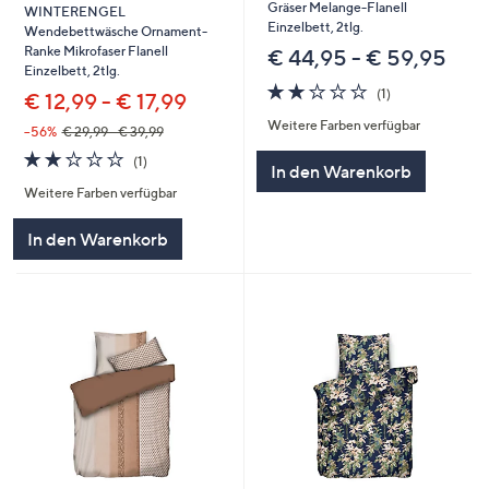
Gräser Melange-Flanell
WINTERENGEL
Einzelbett, 2tlg.
Wendebettwäsche Ornament-
Ranke Mikrofaser Flanell
€ 44,95 - € 59,95
Einzelbett, 2tlg.
2.0
1
(1)
€ 12,99 - € 17,99
von
Bewertungen
Weitere Farben verfügbar
5
--56%
€ 29,99 - € 39,99
2.0
1
(1)
In den Warenkorb
von
Bewertungen
Weitere Farben verfügbar
5
In den Warenkorb