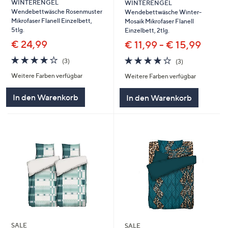
WINTERENGEL
WINTERENGEL
Wendebettwäsche Rosenmuster
Wendebettwäsche Winter-
Mikrofaser Flanell Einzelbett,
Mosaik Mikrofaser Flanell
5tlg.
Einzelbett, 2tlg.
€ 24,99
€ 11,99 - € 15,99
4.0
3
4.0
3
(3)
(3)
von
Bewertungen
von
Bewertungen
Weitere Farben verfügbar
Weitere Farben verfügbar
5
5
In den Warenkorb
In den Warenkorb
SALE
SALE