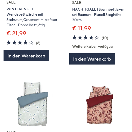
SALE
SALE
WINTERENGEL
NACHTIGALL 1 Spannbettlaken
Wendebettwäsche mit
uni Baumwoll Flanell Steghöhe
Stehsaum,Ornament Mikrofaser
30cm
Flanell Doppelbett, 6tlg
€ 11,99
€ 21,99
3.6
10
(10)
3.7
6
von
Bewertungen
(6)
Weitere Farben verfügbar
von
Bewertungen
5
5
In den Warenkorb
In den Warenkorb