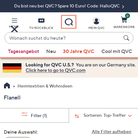
Du bist neu bei QVC? Spare 10 Euro! Code: HalloQVC
Zum
Hauptinhalt
springen
0
MENÜ
WARENKORB
TV-RÜCKBLICK
MEIN QVC
Wonach
suchst
Wenn
du
Tagesangebot
Neu
30 Jahre QVC
Cool mit QVC
Vorschläge
heute?
verfügbar
sind,
verwenden
Sie
Heimtextilien & Wohnideen
die
Flanell
Pfeiltasten
nach
oben
Sortieren:
Top-Treffer
Filter
(1)
und
nach
Deine Auswahl:
Alle Filter aufheben
unten