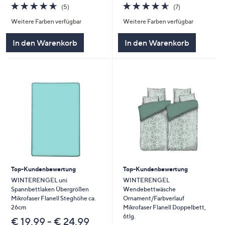
4.6
5
4.6
7
(5)
(7)
von
Bewertungen
von
Bewertungen
Weitere Farben verfügbar
Weitere Farben verfügbar
5
5
In den Warenkorb
In den Warenkorb
Top-Kundenbewertung
Top-Kundenbewertung
WINTERENGEL uni
WINTERENGEL
Spannbettlaken Übergrößen
Wendebettwäsche
Mikrofaser Flanell Steghöhe ca.
Ornament/Farbverlauf
26cm
Mikrofaser Flanell Doppelbett,
6tlg.
€ 19,99 - € 24,99