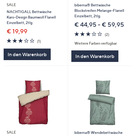
SALE
biberna® Bettwäsche
Blockstreifen Melange-Flanell
NACHTIGALL Bettwäsche
Einzelbett, 2tlg.
Karo-Design Baumwoll Flanell
Einzelbett, 2tlg
€ 44,95 - € 59,95
€ 19,99
3.0
2
(2)
von
Bewertungen
3.0
1
(1)
Weitere Farben verfügbar
5
von
Bewertungen
5
In den Warenkorb
In den Warenkorb
SALE
biberna® Wendebettwäsche