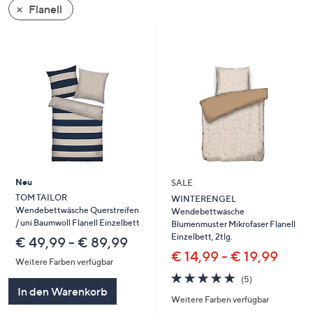
Flanell
oder
wischen
Sie
auf
Touch-
Geräten
nach
links
bzw.
rechts,
um
Neu
SALE
diese
TOM TAILOR
WINTERENGEL
Wendebettwäsche Querstreifen
Wendebettwäsche
anzuzeigen.
/ uni Baumwoll Flanell Einzelbett
Blumenmuster Mikrofaser Flanell
Einzelbett, 2tlg.
€ 49,99 - € 89,99
€ 14,99 - € 19,99
Weitere Farben verfügbar
5.0
5
(5)
von
Bewertungen
In den Warenkorb
Weitere Farben verfügbar
5