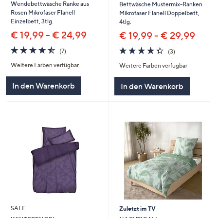
Wendebettwäsche Ranke aus
Bettwäsche Mustermix-Ranken
Rosen Mikrofaser Flanell
Mikrofaser Flanell Doppelbett,
Einzelbett, 3tlg.
4tlg.
€ 19,99 - € 24,99
€ 19,99 - € 29,99
4.4
7
4.3
3
(7)
(3)
von
Bewertungen
von
Bewertungen
Weitere Farben verfügbar
Weitere Farben verfügbar
5
5
In den Warenkorb
In den Warenkorb
SALE
Zuletzt im TV