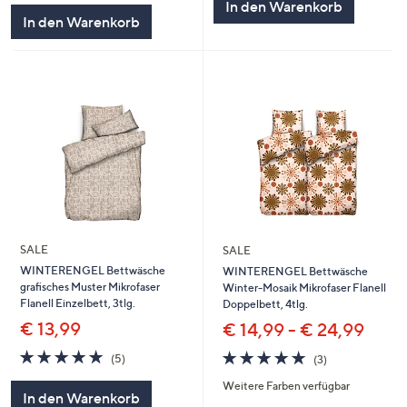
In den Warenkorb
In den Warenkorb
SALE
SALE
WINTERENGEL Bettwäsche
WINTERENGEL Bettwäsche
grafisches Muster Mikrofaser
Winter-Mosaik Mikrofaser Flanell
Flanell Einzelbett, 3tlg.
Doppelbett, 4tlg.
€ 13,99
€ 14,99 - € 24,99
5.0
5
5.0
3
(5)
(3)
von
Bewertungen
von
Bewertungen
Weitere Farben verfügbar
5
5
In den Warenkorb