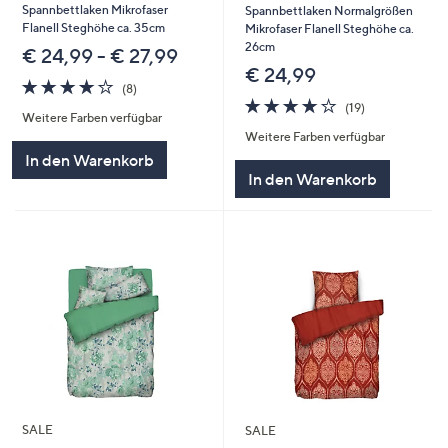
Spannbettlaken Mikrofaser
Spannbettlaken Normalgrößen
Flanell Steghöhe ca. 35cm
Mikrofaser Flanell Steghöhe ca.
26cm
€ 24,99 - € 27,99
€ 24,99
4.1
8
(8)
von
Bewertungen
4.0
19
(19)
Weitere Farben verfügbar
5
von
Bewertungen
Weitere Farben verfügbar
5
In den Warenkorb
In den Warenkorb
SALE
SALE