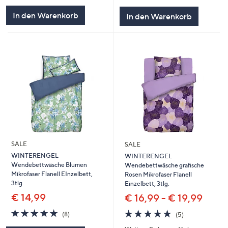
In den Warenkorb
In den Warenkorb
SALE
SALE
WINTERENGEL
WINTERENGEL
Wendebettwäsche Blumen
Wendebettwäsche grafische
Mikrofaser Flanell EInzelbett,
Rosen Mikrofaser Flanell
3tlg.
Einzelbett, 3tlg.
€ 14,99
€ 16,99 - € 19,99
4.9
8
4.8
5
(8)
(5)
von
Bewertungen
von
Bewertungen