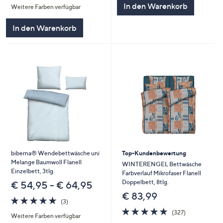
In den Warenkorb
Weitere Farben verfügbar
5
In den Warenkorb
biberna® Wendebettwäsche uni
Top-Kundenbewertung
Melange Baumwoll Flanell
WINTERENGEL Bettwäsche
Einzelbett, 3tlg.
Farbverlauf Mikrofaser Flanell
Doppelbett, 8tlg.
€ 54,95 - € 64,95
€ 83,99
4.7
3
(3)
von
Bewertungen
4.7
327
(327)
Weitere Farben verfügbar
5
von
Bewertungen