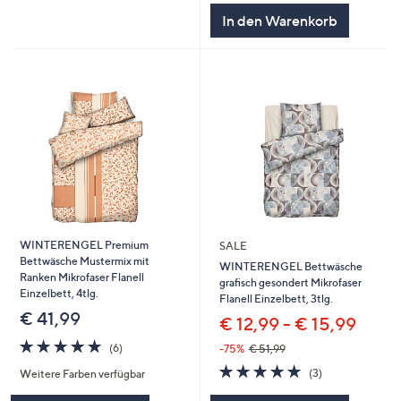
In den Warenkorb
WINTERENGEL Premium
SALE
Bettwäsche Mustermix mit
WINTERENGEL Bettwäsche
Ranken Mikrofaser Flanell
grafisch gesondert Mikrofaser
Einzelbett, 4tlg.
Flanell Einzelbett, 3tlg.
€ 41,99
€ 12,99 - € 15,99
5.0
6
(6)
-75%
€ 51,99
von
Bewertungen
5.0
3
(3)
Weitere Farben verfügbar
5
von
Bewertungen
5