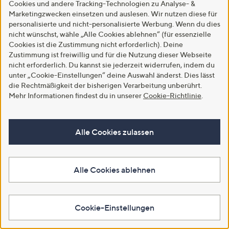
Cookies und andere Tracking-Technologien zu Analyse- &
Marketingzwecken einsetzen und auslesen. Wir nutzen diese für
Hilfe & Service
personalisierte und nicht-personalisierte Werbung. Wenn du dies
Beschwerde/ Streitschlichtung
nicht wünschst, wähle „Alle Cookies ablehnen“ (für essenzielle
Cookies ist die Zustimmung nicht erforderlich). Deine
Zustimmung ist freiwillig und für die Nutzung dieser Webseite
Nichts verpassen
Über uns
nicht erforderlich. Du kannst sie jederzeit widerrufen, indem du
INSIDER Magazin
Unternehmen
unter „Cookie-Einstellungen“ deine Auswahl änderst. Dies lässt
die Rechtmäßigkeit der bisherigen Verarbeitung unberührt.
TV-Programm
Das alles ist QVC
Mehr Informationen findest du in unserer
Cookie-Richtlinie
.
Gutscheine
Nachhaltigkeit
Partnerprogramm
Barrierefreiheitserklärung
Alle Cookies zulassen
Für euch da
Menschenrechte &
Sorgfaltspflichten
Alle Cookies ablehnen
Karriere
Moderator*innen
TV-Empfang
Cookie-Einstellungen
Studio Live Tour