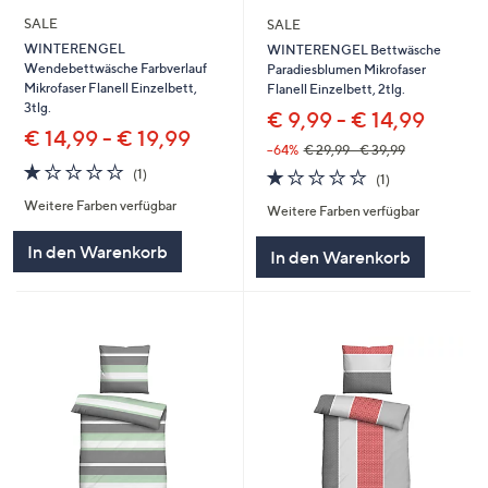
SALE
SALE
WINTERENGEL
WINTERENGEL Bettwäsche
Wendebettwäsche Farbverlauf
Paradiesblumen Mikrofaser
Mikrofaser Flanell Einzelbett,
Flanell Einzelbett, 2tlg.
3tlg.
€ 9,99 - € 14,99
€ 14,99 - € 19,99
--64%
€ 29,99 - € 39,99
1.0
1
1.0
1
(1)
(1)
von
Bewertungen
von
Bewertungen
Weitere Farben verfügbar
5
Weitere Farben verfügbar
5
In den Warenkorb
In den Warenkorb