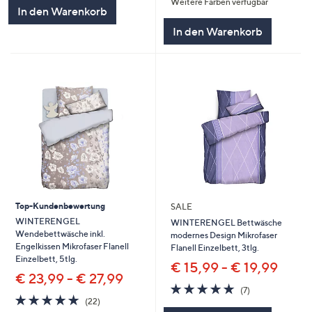
Weitere Farben verfügbar
5
5
In den Warenkorb
In den Warenkorb
Top-Kundenbewertung
SALE
WINTERENGEL
WINTERENGEL Bettwäsche
Wendebettwäsche inkl.
modernes Design Mikrofaser
Engelkissen Mikrofaser Flanell
Flanell Einzelbett, 3tlg.
Einzelbett, 5tlg.
€ 15,99 - € 19,99
€ 23,99 - € 27,99
4.7
7
(7)
4.7
22
von
Bewertungen
(22)
von
Bewertungen
5