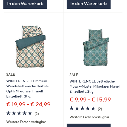
In den Warenkorb
In den Warenkorb
SALE
SALE
WINTERENGEL Premium
WINTERENGEL Bettwäsche
Wendebettwäsche Herbst-
Mosaik-Muster Mikrofaser Flanell
Optik Mikrofaser Flanell
Einzelbett, 2tlg.
Einzelbett, 3tlg.
€ 9,99 - € 15,99
€ 19,99 - € 24,99
5.0
2
(2)
5.0
2
von
Bewertungen
(2)
Weitere Farben verfügbar
von
Bewertungen
5
Weitere Farben verfügbar
5