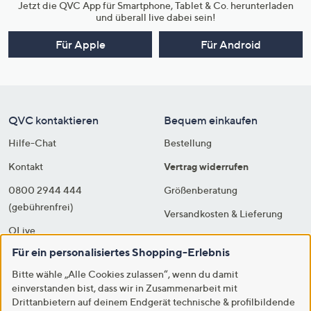
Jetzt die QVC App für Smartphone, Tablet & Co. herunterladen
und überall live dabei sein!
Für Apple
Für Android
QVC kontaktieren
Bequem einkaufen
Hilfe-Chat
Bestellung
Kontakt
Vertrag widerrufen
0800 2944 444
Größenberatung
(gebührenfrei)
Versandkosten & Lieferung
QLive
Bezahlung
Für ein personalisiertes Shopping-Erlebnis
Presse
Rücksendung & Entsorgung
Bitte wähle „Alle Cookies zulassen“, wenn du damit
Lieferanten
Sicherheit & Datenschutz
einverstanden bist, dass wir in Zusammenarbeit mit
Produktrückruf
Drittanbietern auf deinem Endgerät technische & profilbildende
FAQs - Häufige Fragen