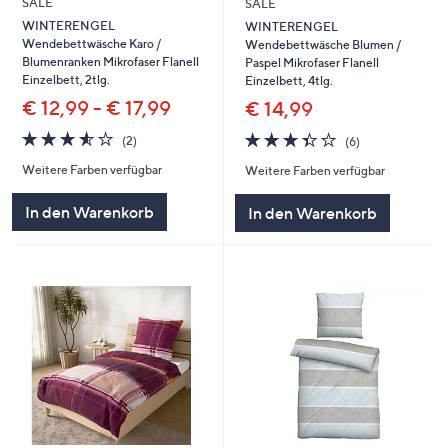
SALE
SALE
WINTERENGEL
WINTERENGEL
Wendebettwäsche Karo /
Wendebettwäsche Blumen /
Blumenranken Mikrofaser Flanell
Paspel Mikrofaser Flanell
Einzelbett, 2tlg.
Einzelbett, 4tlg.
€ 12,99 - € 17,99
€ 14,99
3.5
2
3.3
6
(2)
(6)
von
Bewertungen
von
Bewertungen
Weitere Farben verfügbar
Weitere Farben verfügbar
5
5
In den Warenkorb
In den Warenkorb