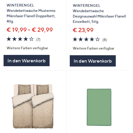
WINTERENGEL
WINTERENGEL
Wendebettwäsche Mustermix
Wendebettwäsche
Mikrofaser Flanell Doppelbett,
Designauswahl Mikrofaser Flanell
4tlg.
Einzelbett, 5tlg.
€ 19,99 - € 29,99
€ 23,99
4.0
7
3.9
8
(7)
(8)
von
Bewertungen
von
Bewertungen
Weitere Farben verfügbar
Weitere Farben verfügbar
5
5
In den Warenkorb
In den Warenkorb