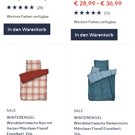
€ 28,99 - € 36,99
4.5
28
(28)
von
Bewertungen
4.5
13
(13)
Weitere Farben verfügbar
5
von
Bewertungen
Weitere Farben verfügbar
5
In den Warenkorb
In den Warenkorb
SALE
SALE
WINTERENGEL
WINTERENGEL
Wendebettwäsche Karo mit
Wendebettwäsche Rankenmotiv
Herzen Mikrofaser Flanell
Mikrofaser Flanell Einzelbett,
Einzelbett, 2tlg.
3tlg.