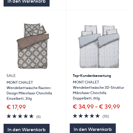
In den Warenkorb
SALE
Top-Kundenbewertung
MONT CHALET
MONT CHALET
Wendebettwäsche 3D-Struktur
Wendebettwäsche Rauten-
Mikrofaser Chinchilla
Design Mikrofaser Chinchilla
Doppelbett, 6tlg.
Einzelbett, 3tlg.
€ 34,99 - € 39,99
€ 17,99
4.8
10
4.8
6
(10)
(6)
von
Bewertungen
von
Bewertungen
5
5
In den Warenkorb
In den Warenkorb