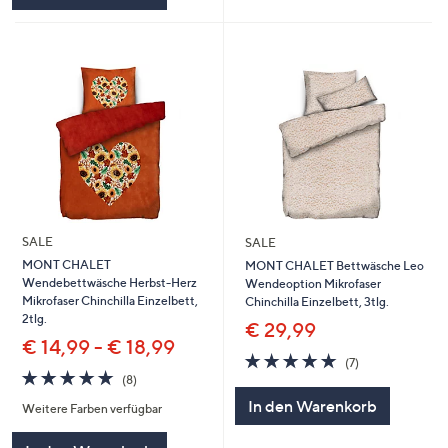
SALE
SALE
MONT CHALET
MONT CHALET Bettwäsche Leo
Wendebettwäsche Herbst-Herz
Wendeoption Mikrofaser
Mikrofaser Chinchilla Einzelbett,
Chinchilla Einzelbett, 3tlg.
2tlg.
€ 29,99
€ 14,99 - € 18,99
4.9
7
(7)
4.9
8
von
Bewertungen
(8)
von
Bewertungen
5
In den Warenkorb
Weitere Farben verfügbar
5