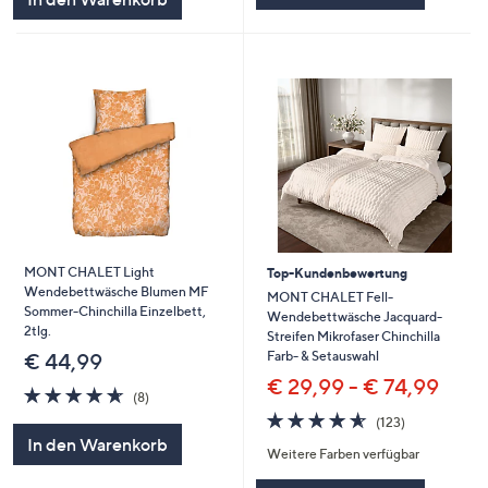
MONT CHALET Light
Top-Kundenbewertung
Wendebettwäsche Blumen MF
MONT CHALET Fell-
Sommer-Chinchilla Einzelbett,
Wendebettwäsche Jacquard-
2tlg.
Streifen Mikrofaser Chinchilla
Farb- & Setauswahl
€ 44,99
€ 29,99 - € 74,99
4.6
8
(8)
von
Bewertungen
4.6
123
(123)
5
von
Bewertungen
In den Warenkorb
Weitere Farben verfügbar
5