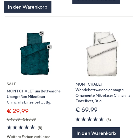
In den Warenkorb
SALE
MONT CHALET
Wendebettwäsche geprägte
MONT CHALET uni Bettwäsche
Ornamente Mikrofaser Chinchilla
Übergrößen Mikrofaser
Einzelbett, 3tlg.
Chinchilla Einzelbett, 3tlg.
€ 69,99
€ 29,99
4.5
6
€ 49,99 - € 59,99
(6)
von
Bewertungen
4.5
8
(8)
5
von
Bewertungen
In den Warenkorb
Weitere Farben verfügbar
5