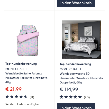
In den Warenkorb
Top-Kundenbewertung
Top-Kundenbewertung
MONT CHALET
MONT CHALET
Wendebettwäsche Farbmix
Wendebettwäsche 3D-
Mikrofaser Fellimitat Einzelbett,
Ornamente Mikrofaser Chinchilla
4tlg.
Doppelbett, 6tlg.
€ 21,99
€ 114,99
4.5
11
4.5
20
(11)
(20)
von
Bewertungen
von
Bewertungen
Weitere Farben verfügbar
5
5
In den Warenkorb