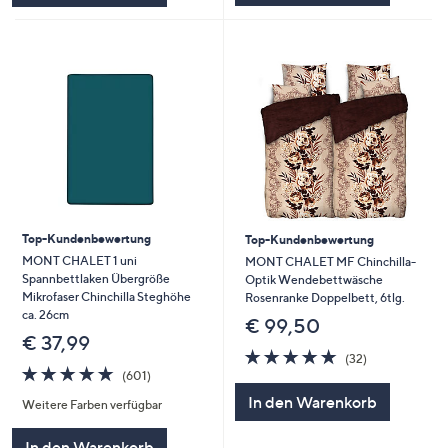
Top-Kundenbewertung
Top-Kundenbewertung
MONT CHALET 1 uni
MONT CHALET MF Chinchilla-
Spannbettlaken Übergröße
Optik Wendebettwäsche
Mikrofaser Chinchilla Steghöhe
Rosenranke Doppelbett, 6tlg.
ca. 26cm
€ 99,50
€ 37,99
4.8
32
(32)
4.8
601
von
Bewertungen
(601)
von
Bewertungen
5
In den Warenkorb
Weitere Farben verfügbar
5
In den Warenkorb