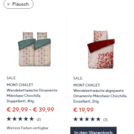
Flausch
oder
wischen
Sie
auf
Touch-
Geräten
nach
links
bzw.
rechts,
um
SALE
SALE
diese
MONT CHALET
MONT CHALET
Wendebettwäsche Ornamente
Wendebettwäsche abgepasste
anzuzeigen.
Mikrofaser Chinchilla
Ornamente Mikrofaser Chinchilla
Doppelbett, 4tlg.
Einzelbett, 2tlg.
€ 29,99 - € 39,99
€ 19,99
5.0
2
5.0
3
(2)
(3)
von
Bewertungen
von
Bewertungen
Weitere Farben verfügbar
5
5
In den Warenkorb