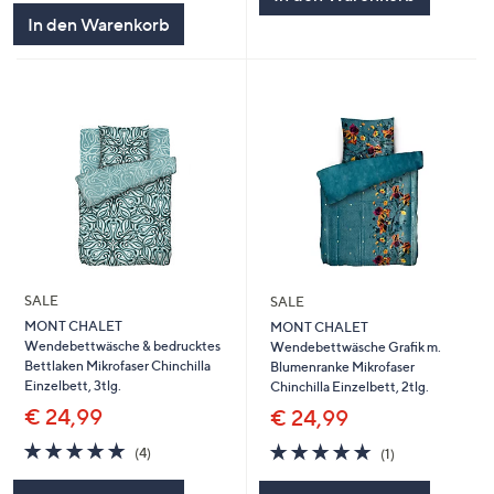
In den Warenkorb
SALE
SALE
MONT CHALET
MONT CHALET
Wendebettwäsche & bedrucktes
Wendebettwäsche Grafik m.
Bettlaken Mikrofaser Chinchilla
Blumenranke Mikrofaser
Einzelbett, 3tlg.
Chinchilla Einzelbett, 2tlg.
€ 24,99
€ 24,99
5.0
4
5.0
1
(4)
(1)
von
Bewertungen
von
Bewertungen
5
5