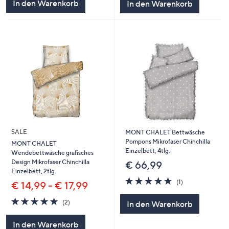
In den Warenkorb
In den Warenkorb
SALE
MONT CHALET Bettwäsche
Pompons Mikrofaser Chinchilla
MONT CHALET
Einzelbett, 4tlg.
Wendebettwäsche grafisches
Design Mikrofaser Chinchilla
€ 66,99
Einzelbett, 2tlg.
5.0
1
(1)
€ 14,99 - € 17,99
von
Bewertungen
5
5.0
2
(2)
In den Warenkorb
von
Bewertungen
5
In den Warenkorb