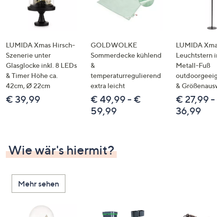
LUMIDA Xmas Hirsch-
GOLDWOLKE
LUMIDA Xmas
Szenerie unter
Sommerdecke kühlend
Leuchtstern i
Glasglocke inkl. 8 LEDs
&
Metall-Fuß
& Timer Höhe ca.
temperaturregulierend
outdoorgeeig
42cm, Ø 22cm
extra leicht
& Größenaus
€ 39,99
€ 49,99 - €
€ 27,99 -
59,99
36,99
Wie wär's hiermit?
Mehr sehen