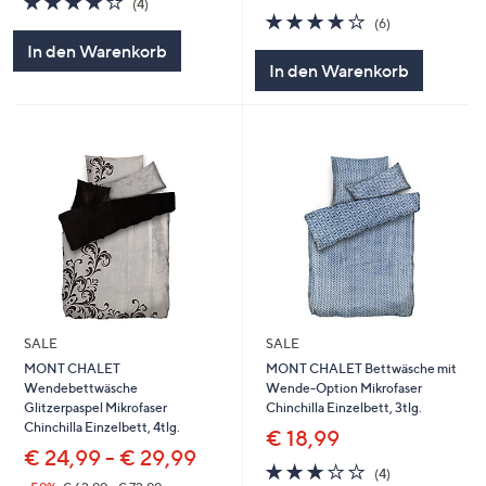
(4)
von
Bewertungen
3.8
6
(6)
5
von
Bewertungen
In den Warenkorb
5
In den Warenkorb
SALE
SALE
MONT CHALET
MONT CHALET Bettwäsche mit
Wendebettwäsche
Wende-Option Mikrofaser
Glitzerpaspel Mikrofaser
Chinchilla Einzelbett, 3tlg.
Chinchilla Einzelbett, 4tlg.
€ 18,99
€ 24,99 - € 29,99
3.0
4
(4)