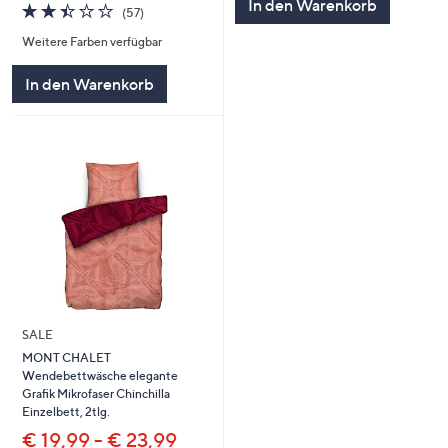
In den Warenkorb
2.4
57
(57)
von
Bewertungen
Weitere Farben verfügbar
5
In den Warenkorb
SALE
MONT CHALET
Wendebettwäsche elegante
Grafik Mikrofaser Chinchilla
Einzelbett, 2tlg.
€ 19,99 - € 23,99