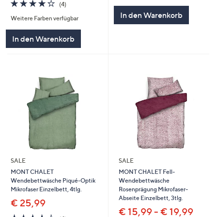
4.2
4
(4)
5
von
Bewertungen
In den Warenkorb
Weitere Farben verfügbar
5
In den Warenkorb
SALE
SALE
MONT CHALET
MONT CHALET Fell-
Wendebettwäsche Piqué-Optik
Wendebettwäsche
Mikrofaser Einzelbett, 4tlg.
Rosenprägung Mikrofaser-
Abseite Einzelbett, 3tlg.
€ 25,99
€ 15,99 - € 19,99
4.0
4