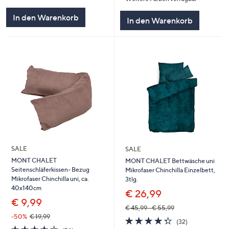
von
Bewertungen
5
In den Warenkorb
In den Warenkorb
SALE
SALE
MONT CHALET
MONT CHALET Bettwäsche uni
Seitenschläferkissen- Bezug
Mikrofaser Chinchilla Einzelbett,
Mikrofaser Chinchilla uni, ca.
3tlg.
40x140cm
€ 26,99
€ 9,99
€ 45,99 - € 55,99
-50%
€ 19,99
4.3
32
(32)
4.3
26
von
Bewertungen