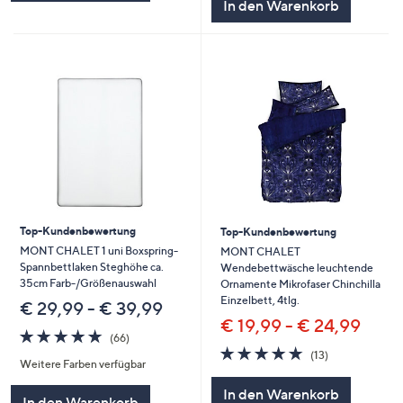
In den Warenkorb
Top-Kundenbewertung
Top-Kundenbewertung
MONT CHALET 1 uni Boxspring-
MONT CHALET
Spannbettlaken Steghöhe ca.
Wendebettwäsche leuchtende
35cm Farb-/Größenauswahl
Ornamente Mikrofaser Chinchilla
Einzelbett, 4tlg.
€ 29,99 - € 39,99
€ 19,99 - € 24,99
4.7
66
(66)
von
Bewertungen
4.7
13
(13)
Weitere Farben verfügbar
5
von
Bewertungen
5
In den Warenkorb
In den Warenkorb