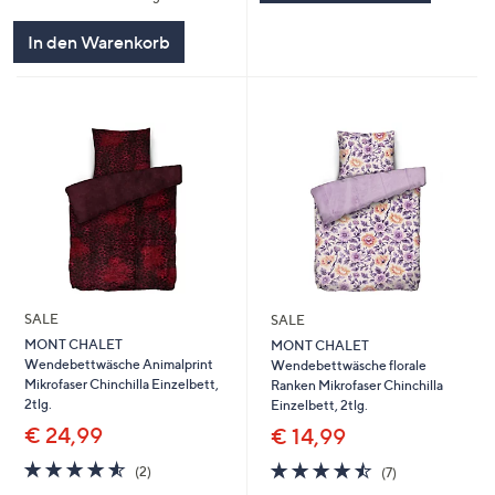
In den Warenkorb
SALE
SALE
MONT CHALET
MONT CHALET
Wendebettwäsche Animalprint
Wendebettwäsche florale
Mikrofaser Chinchilla Einzelbett,
Ranken Mikrofaser Chinchilla
2tlg.
Einzelbett, 2tlg.
€ 24,99
€ 14,99
4.5
2
4.4
7
(2)
(7)
von
Bewertungen
von
Bewertungen