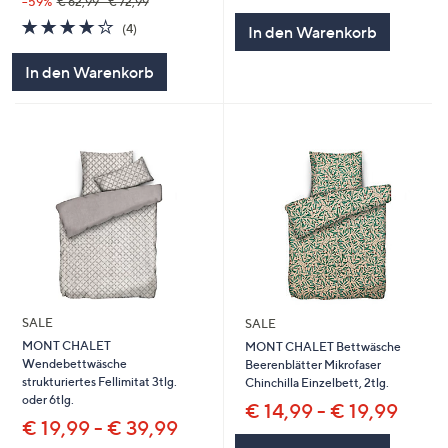
von
Bewertungen
--59%
€ 62,99 - € 72,99
5
3.8
4
(4)
In den Warenkorb
von
Bewertungen
5
In den Warenkorb
SALE
SALE
MONT CHALET
MONT CHALET Bettwäsche
Wendebettwäsche
Beerenblätter Mikrofaser
strukturiertes Fellimitat 3tlg.
Chinchilla Einzelbett, 2tlg.
oder 6tlg.
€ 14,99 - € 19,99
€ 19,99 - € 39,99