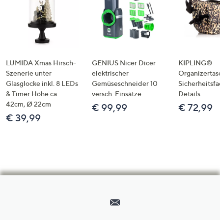
LUMIDA Xmas Hirsch-
GENIUS Nicer Dicer
KIPLING®
Szenerie unter
elektrischer
Organizertas
Glasglocke inkl. 8 LEDs
Gemüseschneider 10
Sicherheitsf
& Timer Höhe ca.
versch. Einsätze
Details
42cm, Ø 22cm
€ 99,99
€ 72,99
€ 39,99
Hilfeseiten,
Service
und