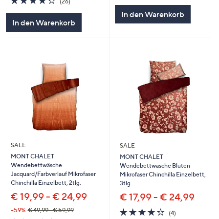
(26)
von
Bewertungen
5
In den Warenkorb
5
In den Warenkorb
SALE
SALE
MONT CHALET
MONT CHALET
Wendebettwäsche
Wendebettwäsche Blüten
Jacquard/Farbverlauf Mikrofaser
Mikrofaser Chinchilla Einzelbett,
Chinchilla Einzelbett, 2tlg.
3tlg.
€ 19,99 - € 24,99
€ 17,99 - € 24,99
4.2
4
--59%
€ 49,99 - € 59,99
(4)
von
Bewertungen