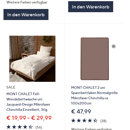
Weitere Farben verfügbar
5
5
In den Warenkorb
In den Warenkorb
SALE
MONT CHALET 2 uni
Spannbettlaken Normalgröße
MONT CHALET Fell-
Mikrofaser Chinchilla ca.
Wendebettwäsche uni
100x200cm
Jacquard-Design Mikrofaser
Chinchilla Einzelbett, 3tlg.
€ 47,99
€ 19,99 - € 29,99
4.4
38
(38)
von
Bewertungen
4.4
56
(56)
Weitere Farben verfügbar
5