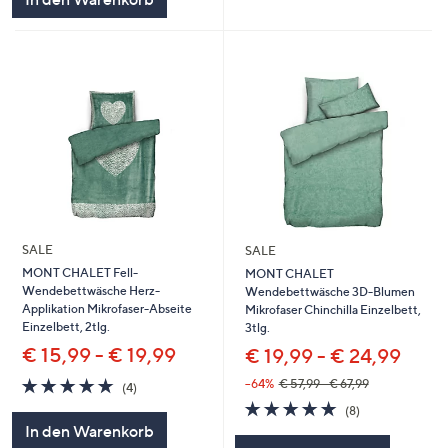
SALE
SALE
MONT CHALET Fell-
MONT CHALET
Wendebettwäsche Herz-
Wendebettwäsche 3D-Blumen
Applikation Mikrofaser-Abseite
Mikrofaser Chinchilla Einzelbett,
Einzelbett, 2tlg.
3tlg.
€ 15,99 - € 19,99
€ 19,99 - € 24,99
4.8
4
--64%
€ 57,99 - € 67,99
(4)
von
Bewertungen
4.8
8
(8)
5
von
Bewertungen
In den Warenkorb
5