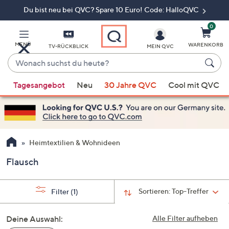
Du bist neu bei QVC? Spare 10 Euro! Code: HalloQVC
Zum
Hauptinhalt
springen
0
MENÜ
WARENKORB
TV-RÜCKBLICK
MEIN QVC
Wonach
suchst
Wenn
du
Tagesangebot
Neu
30 Jahre QVC
Cool mit QVC
Vorschläge
heute?
verfügbar
sind,
verwenden
Sie
Heimtextilien & Wohnideen
die
Flausch
Pfeiltasten
nach
oben
Sortieren:
Top-Treffer
Filter
(1)
und
nach
Deine Auswahl:
Alle Filter aufheben
unten