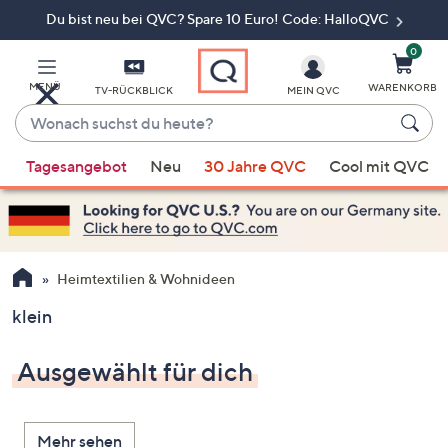
Du bist neu bei QVC? Spare 10 Euro! Code: HalloQVC
Zum
Hauptinhalt
springen
0
MENÜ
WARENKORB
TV-RÜCKBLICK
MEIN QVC
Wonach
suchst
Wenn
du
Tagesangebot
Neu
30 Jahre QVC
Cool mit QVC
Vorschläge
heute?
verfügbar
sind,
verwenden
Sie
Heimtextilien & Wohnideen
die
klein
Pfeiltasten
nach
Ausgewählt für dich
oben
und
nach
Mehr sehen
unten