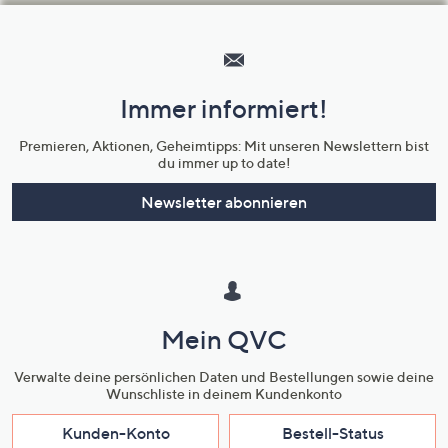
Hilfeseiten,
Service
und
Immer informiert!
Unternehmensinformationen
Premieren, Aktionen, Geheimtipps: Mit unseren Newslettern bist
du immer up to date!
Newsletter abonnieren
Mein QVC
Verwalte deine persönlichen Daten und Bestellungen sowie deine
Wunschliste in deinem Kundenkonto
Kunden-Konto
Bestell-Status