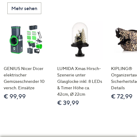
Mehr sehen
GENIUS Nicer Dicer
LUMIDA Xmas Hirsch-
KIPLING®
elektrischer
Szenerie unter
Organizertas
Gemüseschneider 10
Glasglocke inkl. 8 LEDs
Sicherheitsf
versch. Einsätze
& Timer Höhe ca.
Details
42cm, Ø 22cm
€ 99,99
€ 72,99
€ 39,99