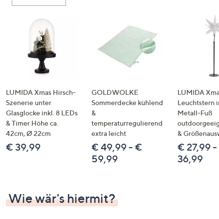
oder
wischen
Sie
auf
Touch-
Geräten
nach
links
LUMIDA Xmas Hirsch-
GOLDWOLKE
LUMIDA Xmas
bzw.
Szenerie unter
Sommerdecke kühlend
Leuchtstern i
Glasglocke inkl. 8 LEDs
&
Metall-Fuß
rechts,
& Timer Höhe ca.
temperaturregulierend
outdoorgeeig
um
42cm, Ø 22cm
extra leicht
& Größenaus
diese
€ 39,99
€ 49,99 - €
€ 27,99 -
anzuzeigen.
59,99
36,99
Wie wär's hiermit?