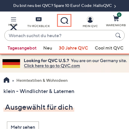
Du bist neu bei QVC? Spare 10 Euro! Code: HalloQVC
Zum
Hauptinhalt
springen
0
MENÜ
WARENKORB
TV-RÜCKBLICK
MEIN QVC
Wonach
suchst
Wenn
du
Tagesangebot
Neu
30 Jahre QVC
Cool mit QVC
Vorschläge
heute?
verfügbar
sind,
verwenden
Sie
Heimtextilien & Wohnideen
die
klein - Windlichter & Laternen
Pfeiltasten
nach
Ausgewählt für dich
oben
und
nach
Mehr sehen
unten