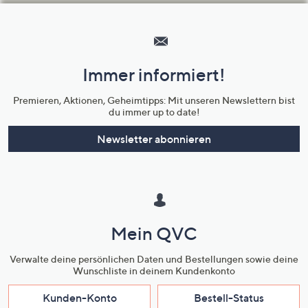
Hilfeseiten,
Service
und
Immer informiert!
Unternehmensinformationen
Premieren, Aktionen, Geheimtipps: Mit unseren Newslettern bist
du immer up to date!
Newsletter abonnieren
Mein QVC
Verwalte deine persönlichen Daten und Bestellungen sowie deine
Wunschliste in deinem Kundenkonto
Kunden-Konto
Bestell-Status