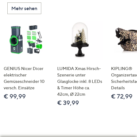
Mehr sehen
GENIUS Nicer Dicer
LUMIDA Xmas Hirsch-
KIPLING®
elektrischer
Szenerie unter
Organizertas
Gemüseschneider 10
Glasglocke inkl. 8 LEDs
Sicherheitsf
versch. Einsätze
& Timer Höhe ca.
Details
42cm, Ø 22cm
€ 99,99
€ 72,99
€ 39,99