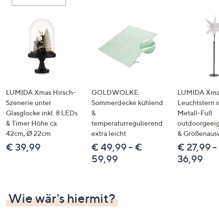
oder
wischen
Sie
auf
Touch-
Geräten
nach
links
LUMIDA Xmas Hirsch-
GOLDWOLKE
LUMIDA Xmas
bzw.
Szenerie unter
Sommerdecke kühlend
Leuchtstern i
Glasglocke inkl. 8 LEDs
&
Metall-Fuß
rechts,
& Timer Höhe ca.
temperaturregulierend
outdoorgeeig
um
42cm, Ø 22cm
extra leicht
& Größenaus
diese
€ 39,99
€ 49,99 - €
€ 27,99 -
anzuzeigen.
59,99
36,99
Wie wär's hiermit?