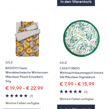
In den Warenkorb
SALE
SALE
BADIZIO Classic
CASA FONDO
Wendebettwäsche Winterrosen
Weihnachtsbaumteppich Imitate
Mikrofaser Plüsch Einzelbett,
Silk Mikrofaser Digitaldruck
5tlg.
€ 7,99 - € 15,99
€ 19,99 - € 22,99
4.7
3
(3)
4.7
7
von
Bewertungen
(7)
Weitere Farben verfügbar
von
Bewertungen
5
Weitere Farben verfügbar
5