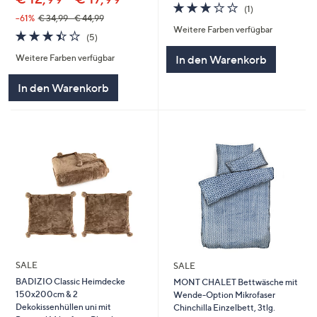
3.0
1
(1)
von
Bewertungen
--61%
€ 34,99 - € 44,99
Weitere Farben verfügbar
5
3.4
5
(5)
von
Bewertungen
Weitere Farben verfügbar
In den Warenkorb
5
In den Warenkorb
SALE
SALE
BADIZIO Classic Heimdecke
MONT CHALET Bettwäsche mit
150x200cm & 2
Wende-Option Mikrofaser
Dekokissenhüllen uni mit
Chinchilla Einzelbett, 3tlg.