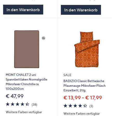
von
Bewertungen
von
Bewertungen
5
5
In den Warenkorb
In den Warenkorb
MONT CHALET 2 uni
SALE
Spannbettlaken Normalgröße
BADIZIO Classic Bettwäsche
Mikrofaser Chinchilla ca.
Pfauenauge Mikrofaser Plüsch
100x200cm
Einzelbett, 2tlg.
€ 47,99
€ 13,99 - € 17,99
4.4
38
4.3
3
(38)
(3)
von
Bewertungen
von
Bewertungen
Weitere Farben verfügbar
5
Weitere Farben verfügbar
5