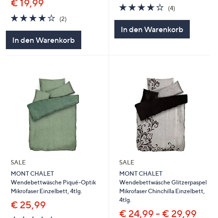
€ 19,99
4.0
4
(4)
von
Bewertungen
4.0
2
(2)
5
von
Bewertungen
In den Warenkorb
5
In den Warenkorb
SALE
SALE
MONT CHALET
MONT CHALET
Wendebettwäsche Piqué-Optik
Wendebettwäsche Glitzerpaspel
Mikrofaser Einzelbett, 4tlg.
Mikrofaser Chinchilla Einzelbett,
4tlg.
€ 25,99
€ 24,99 - € 29,99
4.0
4