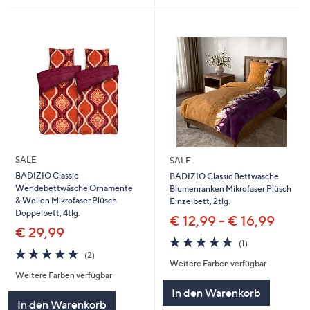
SALE
SALE
BADIZIO Classic
BADIZIO Classic Bettwäsche
Wendebettwäsche Ornamente
Blumenranken Mikrofaser Plüsch
& Wellen Mikrofaser Plüsch
Einzelbett, 2tlg.
Doppelbett, 4tlg.
€ 12,99 - € 16,99
€ 29,99
5.0
1
(1)
5.0
2
von
Bewertungen
(2)
Weitere Farben verfügbar
von
Bewertungen
5
Weitere Farben verfügbar
5
In den Warenkorb
In den Warenkorb