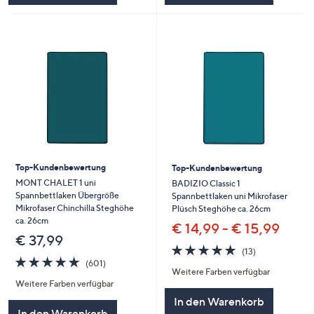
Top-Kundenbewertung
Top-Kundenbewertung
MONT CHALET 1 uni
BADIZIO Classic 1
Spannbettlaken Übergröße
Spannbettlaken uni Mikrofaser
Mikrofaser Chinchilla Steghöhe
Plüsch Steghöhe ca. 26cm
ca. 26cm
€ 14,99 - € 15,99
€ 37,99
4.8
13
(13)
4.8
601
von
Bewertungen
(601)
Weitere Farben verfügbar
von
Bewertungen
5
Weitere Farben verfügbar
5
In den Warenkorb
In den Warenkorb