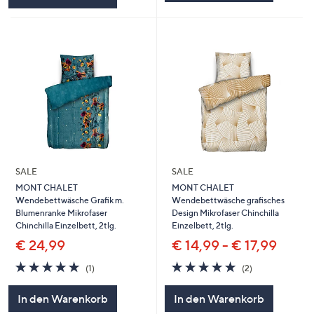
SALE
SALE
MONT CHALET
MONT CHALET
Wendebettwäsche Grafik m.
Wendebettwäsche grafisches
Blumenranke Mikrofaser
Design Mikrofaser Chinchilla
Chinchilla Einzelbett, 2tlg.
Einzelbett, 2tlg.
€ 24,99
€ 14,99 - € 17,99
5.0
1
5.0
2
(1)
(2)
von
Bewertungen
von
Bewertungen
5
5
In den Warenkorb
In den Warenkorb