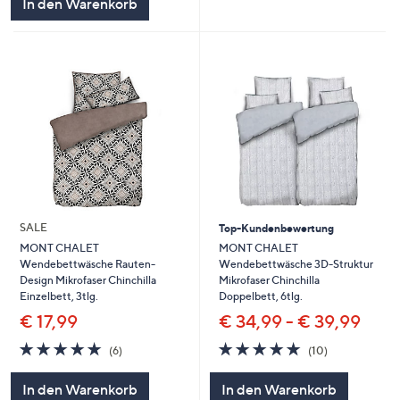
In den Warenkorb
SALE
Top-Kundenbewertung
MONT CHALET
MONT CHALET
Wendebettwäsche 3D-Struktur
Wendebettwäsche Rauten-
Mikrofaser Chinchilla
Design Mikrofaser Chinchilla
Doppelbett, 6tlg.
Einzelbett, 3tlg.
€ 34,99 - € 39,99
€ 17,99
4.8
10
4.8
6
(10)
(6)
von
Bewertungen
von
Bewertungen
5
5
In den Warenkorb
In den Warenkorb