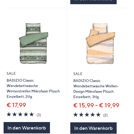
SALE
SALE
BADIZIO Classic
BADIZIO Classic
Wendebettwäsche
Wendebettwäsche Wellen-
Winterstreifen Mikrofaser Plüsch
Design Mikrofaser Plüsch
Einzelbett, 2tlg.
Einzelbett, 3tlg.
€ 17,99
€ 15,99 - € 19,99
5.0
3
5.0
2
(3)
(2)
von
Bewertungen
von
Bewertungen
5
5
In den Warenkorb
In den Warenkorb