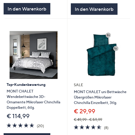
In den Warenkorb
In den Warenkorb
Top-Kundenbewertung
SALE
MONT CHALET
MONT CHALET uni Bettwäsche
Wendebettwäsche 3D-
Übergrößen Mikrofaser
Ornamente Mikrofaser Chinchilla
Chinchilla Einzelbett, 3tlg.
Doppelbett, 6tlg.
€ 29,99
€ 114,99
€ 49,99 - € 59,99
4.5
20
4.5
8
(20)
(8)
von
Bewertungen
von
Bewertungen
5