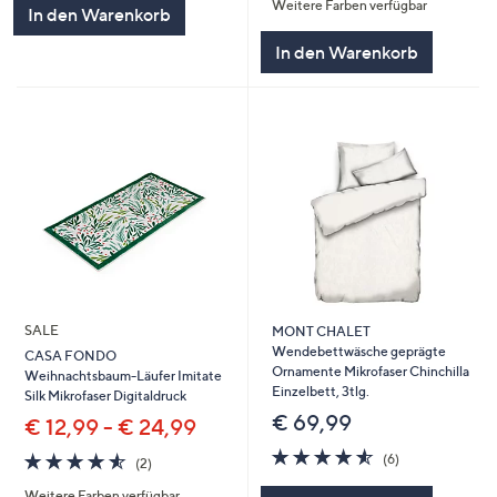
Weitere Farben verfügbar
5
In den Warenkorb
In den Warenkorb
SALE
MONT CHALET
Wendebettwäsche geprägte
CASA FONDO
Ornamente Mikrofaser Chinchilla
Weihnachtsbaum-Läufer Imitate
Einzelbett, 3tlg.
Silk Mikrofaser Digitaldruck
€ 69,99
€ 12,99 - € 24,99
4.5
6
4.5
2
(6)
(2)
von
Bewertungen
von
Bewertungen
5
Weitere Farben verfügbar
5