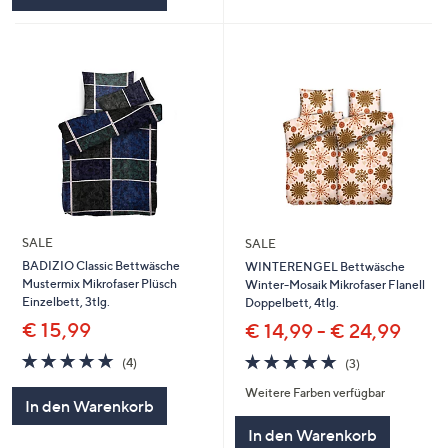
SALE
SALE
BADIZIO Classic Bettwäsche
WINTERENGEL Bettwäsche
Mustermix Mikrofaser Plüsch
Winter-Mosaik Mikrofaser Flanell
Einzelbett, 3tlg.
Doppelbett, 4tlg.
€ 15,99
€ 14,99 - € 24,99
5.0
4
5.0
3
(4)
(3)
von
Bewertungen
von
Bewertungen
Weitere Farben verfügbar
5
5
In den Warenkorb
In den Warenkorb