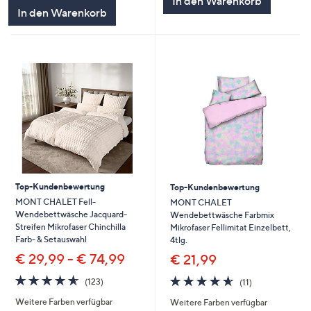
In den Warenkorb
In den Warenkorb
Top-Kundenbewertung
Top-Kundenbewertung
MONT CHALET Fell-
MONT CHALET
Wendebettwäsche Jacquard-
Wendebettwäsche Farbmix
Streifen Mikrofaser Chinchilla
Mikrofaser Fellimitat Einzelbett,
Farb- & Setauswahl
4tlg.
€ 29,99 - € 74,99
€ 21,99
4.6
123
4.5
11
(123)
(11)
von
Bewertungen
von
Bewertungen
Weitere Farben verfügbar
Weitere Farben verfügbar
5
5