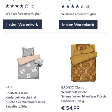
4.2
6
4.0
5
(6)
(5)
von
Bewertungen
von
Bewertungen
Weitere Farben verfügbar
Weitere Farben verfügbar
5
5
In den Warenkorb
In den Warenkorb
SALE
BADIZIO Classic
Wendebettwäsche
BADIZIO Classic
Schneeflocken Mikrofaser Plüsch
Kinderbettwäsche inkl.
Einzelbett, , 5tlg.
Kuscheltier Mikrofaser Flanell
Einzelbett, 3tlg.
€ 54,99