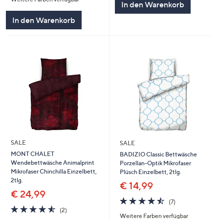
In den Warenkorb
In den Warenkorb
SALE
SALE
MONT CHALET
BADIZIO Classic Bettwäsche
Wendebettwäsche Animalprint
Porzellan-Optik Mikrofaser
Mikrofaser Chinchilla Einzelbett,
Plüsch Einzelbett, 2tlg.
2tlg.
€ 14,99
€ 24,99
4.4
7
(7)
4.5
2
von
Bewertungen
(2)
Weitere Farben verfügbar
von
Bewertungen
5