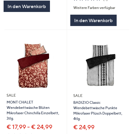
5
von
Bewertungen
In den Warenkorb
Weitere Farben verfügbar
5
In den Warenkorb
SALE
SALE
MONT CHALET
BADIZIO Classic
Wendebettwäsche Blüten
Wendebettwäsche Punkte
Mikrofaser Chinchilla Einzelbett,
Mikrofaser Plüsch Doppelbett,
3tlg.
4tlg.
€ 17,99 - € 24,99
€ 24,99