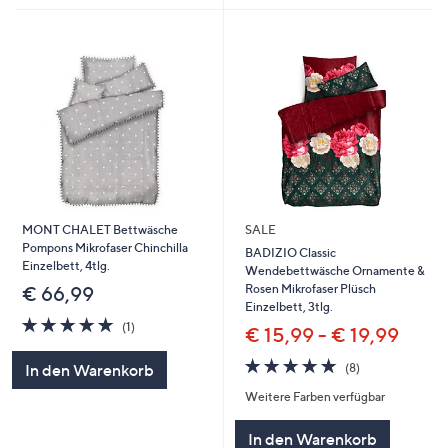
MONT CHALET Bettwäsche
SALE
Pompons Mikrofaser Chinchilla
BADIZIO Classic
Einzelbett, 4tlg.
Wendebettwäsche Ornamente &
Rosen Mikrofaser Plüsch
€ 66,99
Einzelbett, 3tlg.
5.0
1
(1)
€ 15,99 - € 19,99
von
Bewertungen
5
4.9
8
In den Warenkorb
(8)
von
Bewertungen
Weitere Farben verfügbar
5
In den Warenkorb