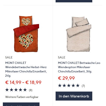
SALE
SALE
MONT CHALET
MONT CHALET Bettwäsche Leo
Wendebettwäsche Herbst-Herz
Wendeoption Mikrofaser
Mikrofaser Chinchilla Einzelbett,
Chinchilla Einzelbett, 3tlg.
2tlg.
€ 29,99
€ 14,99 - € 18,99
4.9
7
(7)
4.9
8
von
Bewertungen
(8)
von
Bewertungen
5
In den Warenkorb
Weitere Farben verfügbar
5