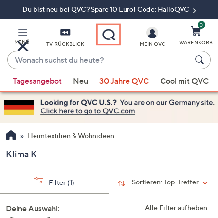
Du bist neu bei QVC? Spare 10 Euro! Code: HalloQVC
Zum
Hauptinhalt
springen
0
MENÜ
WARENKORB
TV-RÜCKBLICK
MEIN QVC
Wonach
suchst
Wenn
du
Tagesangebot
Neu
30 Jahre QVC
Cool mit QVC
Vorschläge
heute?
verfügbar
sind,
verwenden
Sie
Heimtextilien & Wohnideen
die
Klima K
Pfeiltasten
nach
oben
Sortieren:
Top-Treffer
Filter
(1)
und
nach
Deine Auswahl:
Alle Filter aufheben
unten