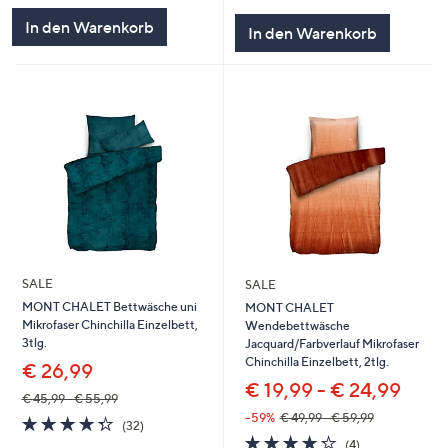
In den Warenkorb
In den Warenkorb
SALE
SALE
MONT CHALET Bettwäsche uni
MONT CHALET
Mikrofaser Chinchilla Einzelbett,
Wendebettwäsche
3tlg.
Jacquard/Farbverlauf Mikrofaser
Chinchilla Einzelbett, 2tlg.
€ 26,99
€ 19,99 - € 24,99
€ 45,99 - € 55,99
--59%
€ 49,99 - € 59,99
4.3
32
(32)
von
Bewertungen
4.2
4
(4)