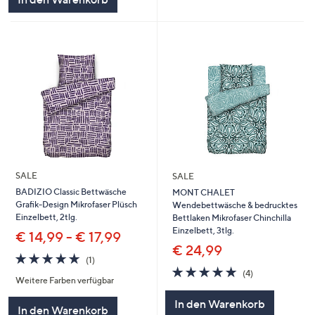
SALE
SALE
BADIZIO Classic Bettwäsche
MONT CHALET
Grafik-Design Mikrofaser Plüsch
Wendebettwäsche & bedrucktes
Einzelbett, 2tlg.
Bettlaken Mikrofaser Chinchilla
Einzelbett, 3tlg.
€ 14,99 - € 17,99
€ 24,99
5.0
1
(1)
von
Bewertungen
5.0
4
(4)
Weitere Farben verfügbar
5
von
Bewertungen
5
In den Warenkorb
In den Warenkorb