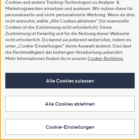
Cookies und andere Tracking-Technologien zu Analyse- &
Marketingzwecken einsetzen und auslesen. Wir nutzen diese für
personalisierte und nicht-personalisierte Werbung. Wenn du dies
nicht wünschst, wähle „Alle Cookies ablehnen“ (für essenzielle
Cookies ist die Zustimmung nicht erforderlich). Deine
Zustimmung ist freiwillig und für die Nutzung dieser Webseite
nicht erforderlich. Du kannst sie jederzeit widerrufen, indem du
LUMIDA Xmas Hirsch-
GOLDWOLKE
LUMIDA Xmas
unter „Cookie-Einstellungen“ deine Auswahl änderst. Dies lässt
Szenerie unter
Sommerdecke kühlend
Leuchtstern i
die Rechtmäßigkeit der bisherigen Verarbeitung unberührt.
Glasglocke inkl. 8 LEDs
&
Metall-Fuß
Mehr Informationen findest du in unserer
Cookie-Richtlinie
.
& Timer Höhe ca.
temperaturregulierend
outdoorgeeig
42cm, Ø 22cm
extra leicht
& Größenaus
€ 39,99
€ 49,99 - €
€ 27,99 -
Alle Cookies zulassen
59,99
36,99
Alle Cookies ablehnen
Wie wär's hiermit?
Cookie-Einstellungen
Mehr sehen