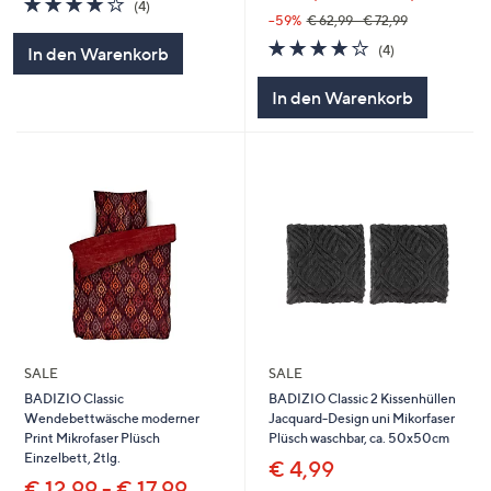
(4)
von
Bewertungen
--59%
€ 62,99 - € 72,99
5
3.8
4
(4)
In den Warenkorb
von
Bewertungen
5
In den Warenkorb
SALE
SALE
BADIZIO Classic
BADIZIO Classic 2 Kissenhüllen
Wendebettwäsche moderner
Jacquard-Design uni Mikorfaser
Print Mikrofaser Plüsch
Plüsch waschbar, ca. 50x50cm
Einzelbett, 2tlg.
€ 4,99
€ 12,99 - € 17,99