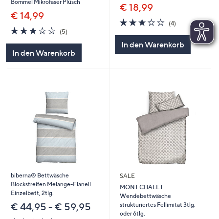
Bommel Mikrofaser Plüsch
€ 18,99
€ 14,99
3.0
4
(4)
3.0
5
von
Bewertungen
(5)
von
Bewertungen
5
In den Warenkorb
5
In den Warenkorb
biberna® Bettwäsche
SALE
Blockstreifen Melange-Flanell
MONT CHALET
Einzelbett, 2tlg.
Wendebettwäsche
strukturiertes Fellimitat 3tlg.
€ 44,95 - € 59,95
oder 6tlg.