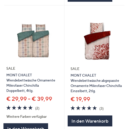
SALE
SALE
MONT CHALET
MONT CHALET
Wendebettwäsche Ornamente
Wendebettwäsche abgepasste
Mikrofaser Chinchilla
Ornamente Mikrofaser Chinchilla
Doppelbett, 4tlg.
Einzelbett, 2tlg.
€ 29,99 - € 39,99
€ 19,99
5.0
2
5.0
3
(2)
(3)
von
Bewertungen
von
Bewertungen
Weitere Farben verfügbar
5
5
In den Warenkorb
In den Warenkorb