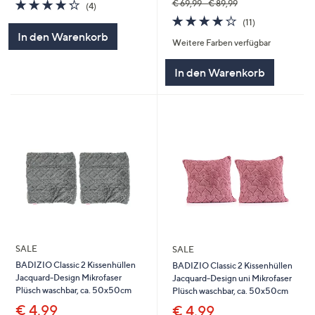
4.2
4
€ 69,99 - € 89,99
(4)
von
Bewertungen
4.2
11
(11)
5
von
Bewertungen
In den Warenkorb
Weitere Farben verfügbar
5
In den Warenkorb
SALE
SALE
BADIZIO Classic 2 Kissenhüllen
BADIZIO Classic 2 Kissenhüllen
Jacquard-Design Mikrofaser
Jacquard-Design uni Mikrofaser
Plüsch waschbar, ca. 50x50cm
Plüsch waschbar, ca. 50x50cm
€ 4,99
€ 4,99