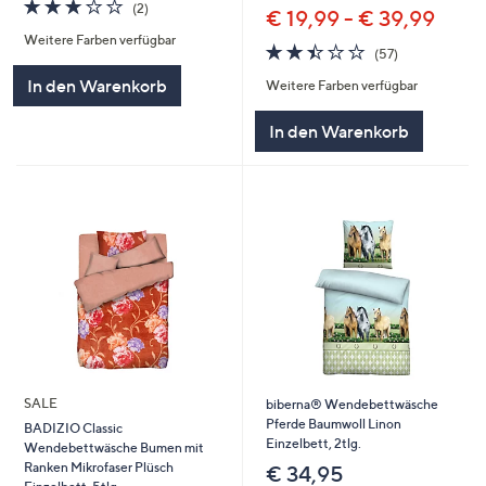
3.0
2
(2)
€ 19,99 - € 39,99
von
Bewertungen
Weitere Farben verfügbar
5
2.4
57
(57)
von
Bewertungen
In den Warenkorb
Weitere Farben verfügbar
5
In den Warenkorb
SALE
biberna® Wendebettwäsche
Pferde Baumwoll Linon
BADIZIO Classic
Einzelbett, 2tlg.
Wendebettwäsche Bumen mit
Ranken Mikrofaser Plüsch
€ 34,95