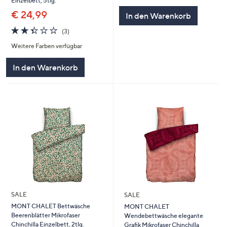
Einzelbett, 5tlg.
€ 24,99
In den Warenkorb
2.3
3
(3)
von
Bewertungen
Weitere Farben verfügbar
5
In den Warenkorb
SALE
SALE
MONT CHALET Bettwäsche
MONT CHALET
Beerenblätter Mikrofaser
Wendebettwäsche elegante
Chinchilla Einzelbett, 2tlg.
Grafik Mikrofaser Chinchilla