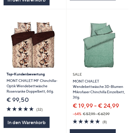
Top-Kundenbewertung
SALE
MONT CHALET MF Chinchilla-
MONT CHALET
Optik Wendebettwäsche
Wendebettwäsche 3D-Blumen
Rosenranke Doppelbett, 6tlg.
Mikrofaser Chinchilla Einzelbett,
3tlg.
€ 99,50
€ 19,99 - € 24,99
4.8
32
(32)
von
Bewertungen
--64%
€ 57,99 - € 67,99
5
4.8
8
In den Warenkorb
(8)
von
Bewertungen
5