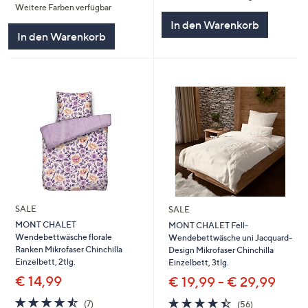
Weitere Farben verfügbar
5
In den Warenkorb
In den Warenkorb
SALE
SALE
MONT CHALET
MONT CHALET Fell-
Wendebettwäsche florale
Wendebettwäsche uni Jacquard-
Ranken Mikrofaser Chinchilla
Design Mikrofaser Chinchilla
Einzelbett, 2tlg.
Einzelbett, 3tlg.
€ 14,99
€ 19,99 - € 29,99
4.4
7
4.4
56
(7)
(56)