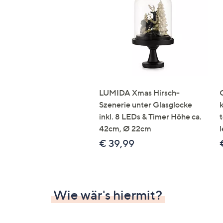
Si
au
T
G
n
li
b
re
LUMIDA Xmas Hirsch-
u
Szenerie unter Glasglocke
di
inkl. 8 LEDs & Timer Höhe ca.
an
42cm, Ø 22cm
l
€ 39,99
Wie wär's hiermit?