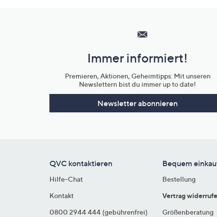
Hilfeseiten,
Service
und
Immer informiert!
Unternehmensinformationen
Premieren, Aktionen, Geheimtipps: Mit unseren
Newslettern bist du immer up to date!
Newsletter abonnieren
QVC kontaktieren
Bequem einkau
Hilfe-Chat
Bestellung
Kontakt
Vertrag widerruf
0800 2944 444 (gebührenfrei)
Größenberatung