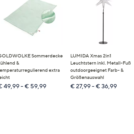
e
f
ouch-
eräten
ach
nks
zw.
chts,
GOLDWOLKE Sommerdecke
LUMIDA Xmas 2in1
m
kühlend &
Leuchtstern inkl. Metall-Fuß
ese
temperaturregulierend extra
outdoorgeeignet Farb- &
zuzeigen.
eicht
Größenauswahl
€ 49,99 - € 59,99
€ 27,99 - € 36,99