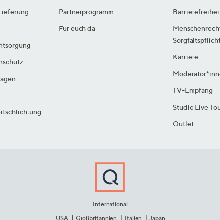
Lieferung
Partnerprogramm
Barrierefreihei
Für euch da
Menschenrech
Sorgfaltspflich
ntsorgung
Karriere
enschutz
Moderator*inn
ragen
TV-Empfang
Studio Live To
itschlichtung
Outlet
International
USA
Großbritannien
Italien
Japan