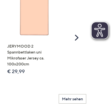
Scroll
Right
JERYMOOD 2
LUMIDA Flora künstlich
Spannbettlaken uni
Orchidee Realtouch-Blü
Mikrofaser Jersey ca.
Keramik-Topf
100x200cm
Farb-/Größenauswahl
€ 29,99
€ 24,99 - € 74,99
Mehr sehen