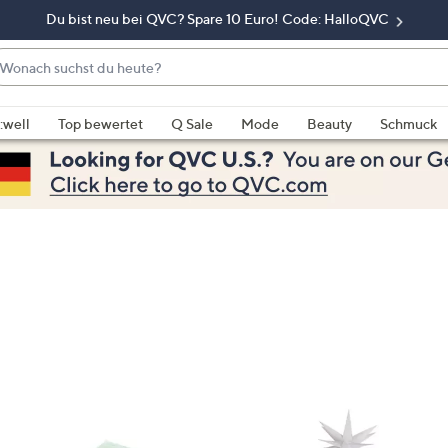
Du bist neu bei QVC? Spare 10 Euro! Code: HalloQVC
onach
chst
enn
u
rschläge
:well
Top bewertet
Q Sale
Mode
Beauty
Schmuck
eute?
rfügbar
nd,
erwenden
e
e
eiltasten
ach
ben
nd
ach
nten
der
ischen