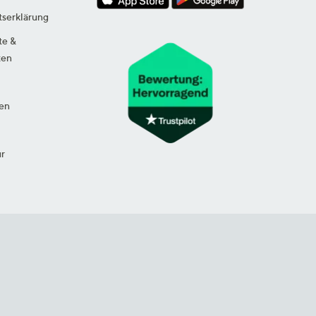
tserklärung
te &
ten
en
ur