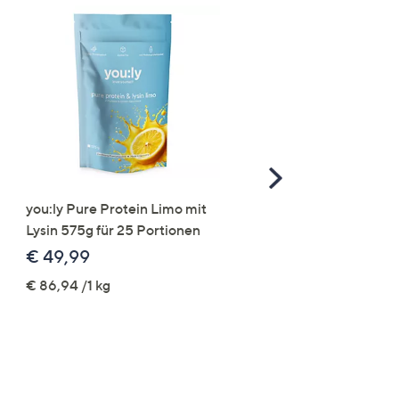
Scroll
Right
you:ly Pure Protein Limo mit
STRANDFEIN Punto-Ho
Lysin 575g für 25 Portionen
elastisch Rundumdehnb
Logo-Stickerei weites B
€ 49,99
€ 109,99
€ 86,94 /1 kg