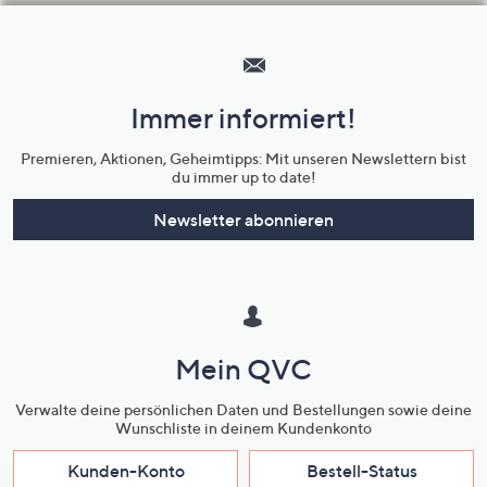
Hilfeseiten,
Service
und
Immer informiert!
Unternehmensinformationen
Premieren, Aktionen, Geheimtipps: Mit unseren Newslettern bist
du immer up to date!
Newsletter abonnieren
Mein QVC
Verwalte deine persönlichen Daten und Bestellungen sowie deine
Wunschliste in deinem Kundenkonto
Kunden-Konto
Bestell-Status