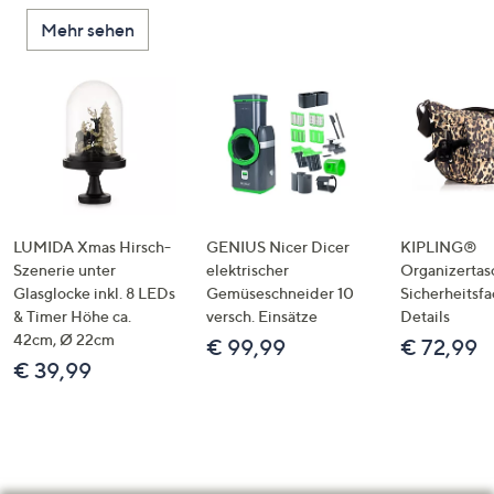
Mehr sehen
LUMIDA Xmas Hirsch-
GENIUS Nicer Dicer
KIPLING®
Szenerie unter
elektrischer
Organizertas
Glasglocke inkl. 8 LEDs
Gemüseschneider 10
Sicherheitsf
& Timer Höhe ca.
versch. Einsätze
Details
42cm, Ø 22cm
€ 99,99
€ 72,99
€ 39,99