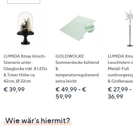
oder
wischen
Sie
auf
Touch-
Geräten
nach
links
LUMIDA Xmas Hirsch-
GOLDWOLKE
LUMIDA Xmas
bzw.
Szenerie unter
Sommerdecke kühlend
Leuchtstern i
Glasglocke inkl. 8 LEDs
&
Metall-Fuß
rechts,
& Timer Höhe ca.
temperaturregulierend
outdoorgeeig
um
42cm, Ø 22cm
extra leicht
& Größenaus
diese
€ 39,99
€ 49,99 - €
€ 27,99 -
anzuzeigen.
59,99
36,99
Wie wär's hiermit?