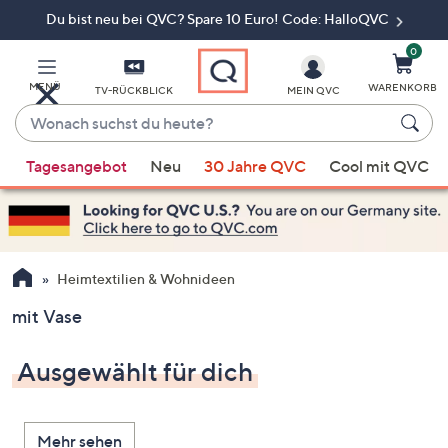
Du bist neu bei QVC? Spare 10 Euro! Code: HalloQVC
Zum
Hauptinhalt
springen
0
MENÜ
WARENKORB
TV-RÜCKBLICK
MEIN QVC
Wonach
suchst
Wenn
du
Tagesangebot
Neu
30 Jahre QVC
Cool mit QVC
Vorschläge
heute?
verfügbar
sind,
verwenden
Sie
Heimtextilien & Wohnideen
die
mit Vase
Pfeiltasten
nach
Ausgewählt für dich
oben
und
nach
Mehr sehen
unten