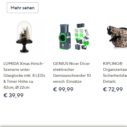
Mehr sehen
LUMIDA Xmas Hirsch-
GENIUS Nicer Dicer
KIPLING®
Szenerie unter
elektrischer
Organizertas
Glasglocke inkl. 8 LEDs
Gemüseschneider 10
Sicherheitsf
& Timer Höhe ca.
versch. Einsätze
Details
42cm, Ø 22cm
€ 99,99
€ 72,99
€ 39,99