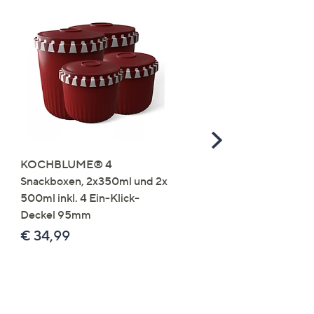
Scroll
Right
KOCHBLUME® 4
you:ly Pure Protein Limo
Snackboxen, 2x350ml und 2x
Lysin 575g für 25 Portio
500ml inkl. 4 Ein-Klick-
€ 49,99
Deckel 95mm
€ 86,94 /1 kg
€ 34,99