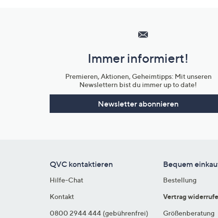
Hilfeseiten,
Service
und
Immer informiert!
Unternehmensinformationen
Premieren, Aktionen, Geheimtipps: Mit unseren
Newslettern bist du immer up to date!
Newsletter abonnieren
QVC kontaktieren
Bequem einkau
Hilfe-Chat
Bestellung
Kontakt
Vertrag widerruf
0800 2944 444 (gebührenfrei)
Größenberatung