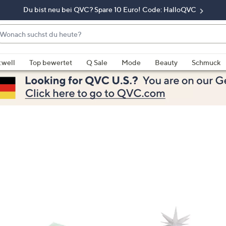
Du bist neu bei QVC? Spare 10 Euro! Code: HalloQVC
onach
chst
enn
u
rschläge
:well
Top bewertet
Q Sale
Mode
Beauty
Schmuck
eute?
rfügbar
nd,
erwenden
e
e
eiltasten
ach
ben
nd
ach
nten
der
ischen