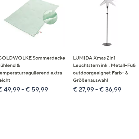
e
f
ouch-
eräten
ach
nks
zw.
chts,
GOLDWOLKE Sommerdecke
LUMIDA Xmas 2in1
m
kühlend &
Leuchtstern inkl. Metall-Fuß
ese
temperaturregulierend extra
outdoorgeeignet Farb- &
zuzeigen.
eicht
Größenauswahl
€ 49,99 - € 59,99
€ 27,99 - € 36,99