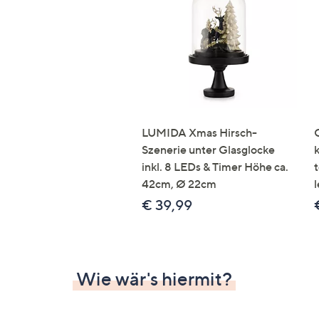
Si
au
T
G
n
li
b
re
LUMIDA Xmas Hirsch-
u
Szenerie unter Glasglocke
di
inkl. 8 LEDs & Timer Höhe ca.
an
42cm, Ø 22cm
l
€ 39,99
Wie wär's hiermit?