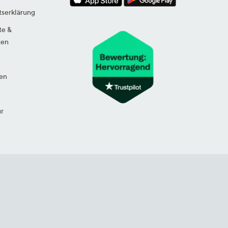
tserklärung
te &
ten
en
ur