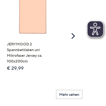
Scroll
Right
JERYMOOD 2
LUMIDA Flora künstlich
Spannbettlaken uni
Orchidee Realtouch-Blü
Mikrofaser Jersey ca.
Keramik-Topf
100x200cm
Farb-/Größenauswahl
€ 29,99
€ 24,99 - € 74,99
Mehr sehen