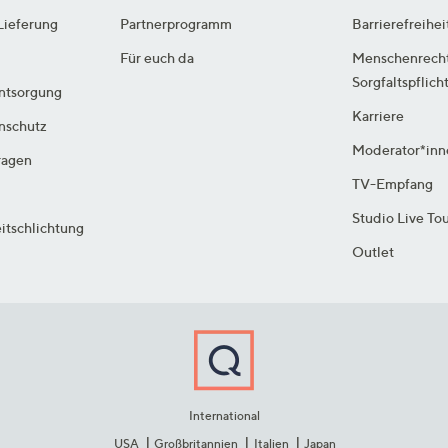
Lieferung
Partnerprogramm
Barrierefreihei
Für euch da
Menschenrech
Sorgfaltspflich
ntsorgung
Karriere
enschutz
Moderator*inn
ragen
TV-Empfang
Studio Live To
itschlichtung
Outlet
International
USA
Großbritannien
Italien
Japan