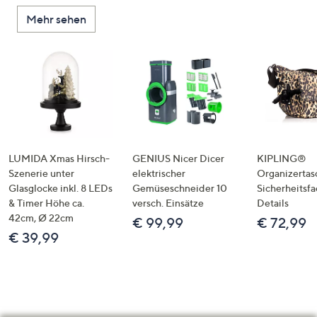
Mehr sehen
LUMIDA Xmas Hirsch-
GENIUS Nicer Dicer
KIPLING®
Szenerie unter
elektrischer
Organizertas
Glasglocke inkl. 8 LEDs
Gemüseschneider 10
Sicherheitsf
& Timer Höhe ca.
versch. Einsätze
Details
42cm, Ø 22cm
€ 99,99
€ 72,99
€ 39,99