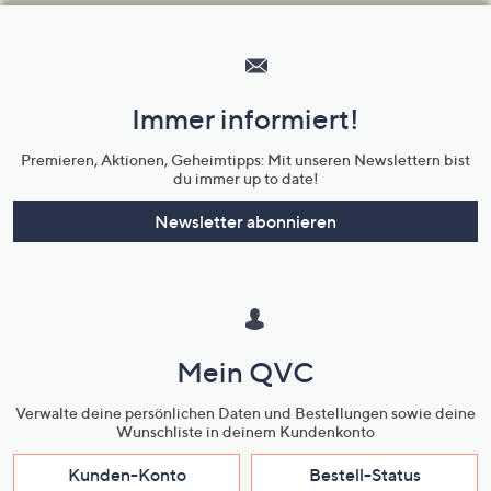
Hilfeseiten,
Service
und
Immer informiert!
Unternehmensinformationen
Premieren, Aktionen, Geheimtipps: Mit unseren Newslettern bist
du immer up to date!
Newsletter abonnieren
Mein QVC
Verwalte deine persönlichen Daten und Bestellungen sowie deine
Wunschliste in deinem Kundenkonto
Kunden-Konto
Bestell-Status