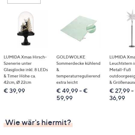
oder
wischen
Sie
auf
Touch-
Geräten
nach
links
LUMIDA Xmas Hirsch-
GOLDWOLKE
LUMIDA Xmas
bzw.
Szenerie unter
Sommerdecke kühlend
Leuchtstern i
Glasglocke inkl. 8 LEDs
&
Metall-Fuß
rechts,
& Timer Höhe ca.
temperaturregulierend
outdoorgeeig
um
42cm, Ø 22cm
extra leicht
& Größenaus
diese
€ 39,99
€ 49,99 - €
€ 27,99 -
anzuzeigen.
59,99
36,99
Wie wär's hiermit?