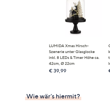
Si
au
T
G
n
li
b
re
LUMIDA Xmas Hirsch-
u
Szenerie unter Glasglocke
di
inkl. 8 LEDs & Timer Höhe ca.
an
42cm, Ø 22cm
l
€ 39,99
Wie wär's hiermit?