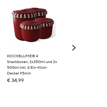
Scroll
Right
KOCHBLUME® 4
you:ly Pure Protein Limo
Snackboxen, 2x350ml und 2x
Lysin 575g für 25 Portio
500ml inkl. 4 Ein-Klick-
€ 49,99
Deckel 95mm
€ 86,94 /1 kg
€ 34,99