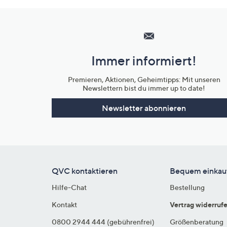
Hilfeseiten,
Service
und
Immer informiert!
Unternehmensinformationen
Premieren, Aktionen, Geheimtipps: Mit unseren
Newslettern bist du immer up to date!
Newsletter abonnieren
QVC kontaktieren
Bequem einkau
Hilfe-Chat
Bestellung
Kontakt
Vertrag widerruf
0800 2944 444 (gebührenfrei)
Größenberatung