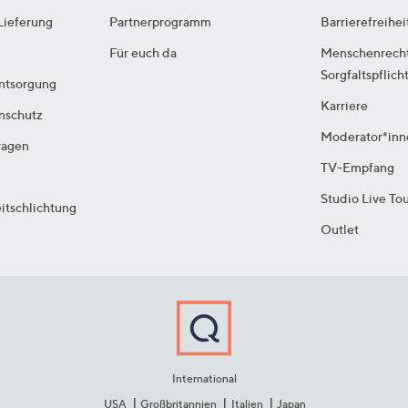
Lieferung
Partnerprogramm
Barrierefreihei
Für euch da
Menschenrech
Sorgfaltspflich
ntsorgung
Karriere
enschutz
Moderator*inn
ragen
TV-Empfang
Studio Live To
itschlichtung
Outlet
International
USA
Großbritannien
Italien
Japan