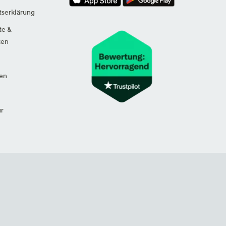
tserklärung
te &
ten
en
ur