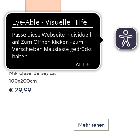
Scroll
Right
JERYMOOD 2
LUMIDA Flora künstlich
Spannbettlaken uni
Orchidee Realtouch-Blü
Mikrofaser Jersey ca.
Keramik-Topf
100x200cm
Farb-/Größenauswahl
€ 29,99
€ 24,99 - € 74,99
Mehr sehen