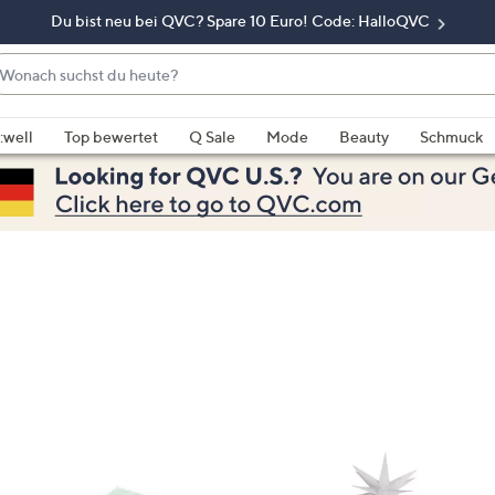
Du bist neu bei QVC? Spare 10 Euro! Code: HalloQVC
onach
chst
enn
u
rschläge
:well
Top bewertet
Q Sale
Mode
Beauty
Schmuck
eute?
rfügbar
nd,
erwenden
e
e
eiltasten
ach
ben
nd
ach
nten
der
ischen