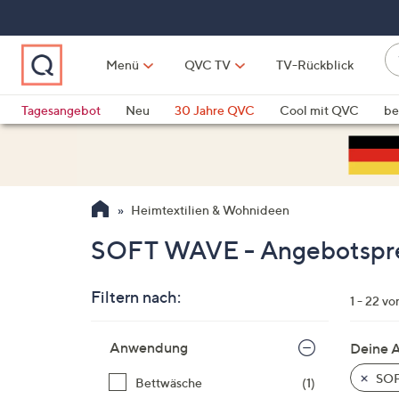
Zum
Hauptinhalt
springen
W
Menü
QVC TV
TV-Rückblick
su
W
d
Vo
Tagesangebot
Neu
30 Jahre QVC
Cool mit QVC
be
h
ve
QLINARISCH
Technik
si
v
Si
Heimtextilien & Wohnideen
di
Pf
SOFT WAVE - Angebotspr
n
o
Filtern nach:
u
1 - 22 vo
n
Zur
u
Anwendung
Deine 
Produktliste
o
springen
SOF
Bettwäsche
(1)
w