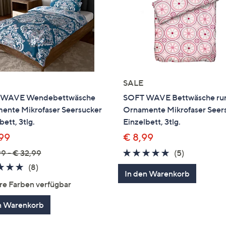
SALE
 WAVE Wendebettwäsche
SOFT WAVE Bettwäsche ru
ente Mikrofaser Seersucker
Ornamente Mikrofaser Seer
bett, 3tlg.
Einzelbett, 3tlg.
,99
€ 8,99
4.6
5
9 - € 32,99
(5)
von
Bewertung
4.9
8
(8)
In den Warenkorb
5
von
Bewertungen
re Farben verfügbar
5
n Warenkorb