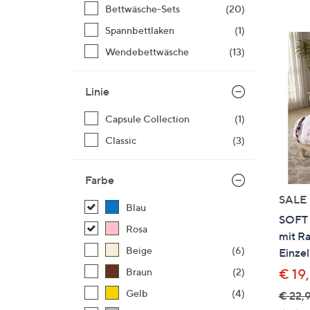
Si
Bettwäsche-Sets
(20)
au
Spannbettlaken
(1)
T
Wendebettwäsche
(13)
G
n
li
Linie
b
Capsule Collection
(1)
re
u
Classic
(3)
di
an
Farbe
SALE
Blau
SOFT 
Rosa
mit R
Beige
(6)
Einzel
€ 19
Braun
(2)
Gelb
(4)
€ 22,9