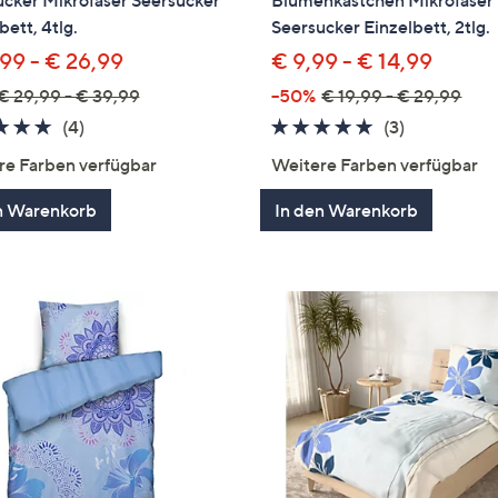
ucker Mikrofaser Seersucker
Blumenkästchen Mikrofaser
bett, 4tlg.
Seersucker Einzelbett, 2tlg.
,99 - € 26,99
€ 9,99 - € 14,99
€ 29,99 - € 39,99
--50%
€ 19,99 - € 29,99
5.0
4
5.0
3
(4)
(3)
von
Bewertungen
von
Bewertung
re Farben verfügbar
Weitere Farben verfügbar
5
5
n Warenkorb
In den Warenkorb