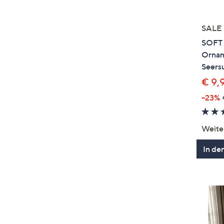
SALE
SOFT
Ornam
Seersu
€ 9,9
--23%
Weite
In de