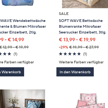
SALE
 WAVE Wendebettwäsche
SOFT WAVE Bettwäsche
ente & Blumen Mikrofaser
Blumenranke Mikrofaser
cker Einzelbett, 2tlg.
Seersucker Einzelbett, 3tlg.
9 - € 14,99
€ 13,99 - € 19,99
€ 12,99 - € 19,99
--29%
€ 19,99 - € 27,99
5.0
1
5.0
1
(1)
(1)
von
Bewertungen
von
Bewertung
re Farben verfügbar
Weitere Farben verfügbar
5
5
n Warenkorb
In den Warenkorb