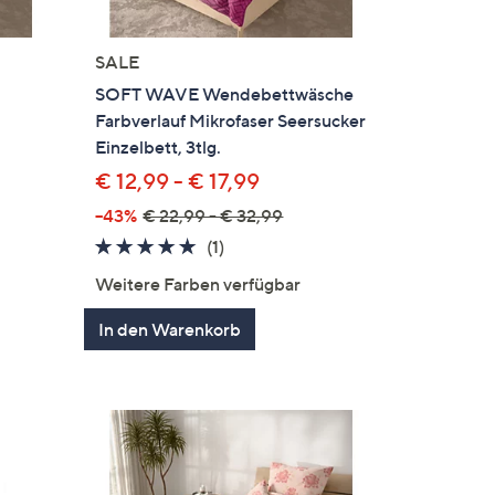
SALE
SOFT WAVE Wendebettwäsche
Farbverlauf Mikrofaser Seersucker
Einzelbett, 3tlg.
€ 12,99 - € 17,99
--43%
€ 22,99 - € 32,99
5.0
1
(1)
en
von
Bewertungen
Weitere Farben verfügbar
5
In den Warenkorb