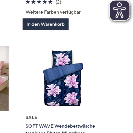
5.0
2
(2)
von
Bewertungen
en
Weitere Farben verfügbar
5
In den Warenkorb
SALE
SOFT WAVE Wendebettwäsche