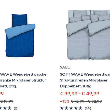
SALE
 WAVE Wendebettwäsche
SOFT WAVE Wendebettwä
rranke Mikrofaser Struktur
Strukturstreifen Mikrofaser
bett, 2tlg.
Doppelbett, 10tlg.
99
€ 39,99 - € 49,99
€ 19,99
--45%
€ 72,99 - € 92,99
4.5
2
4.4
14
(2)
(14)