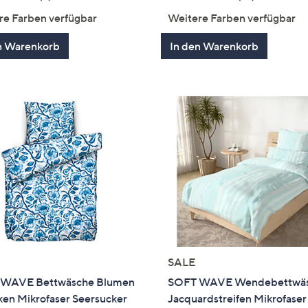
von
Bewertungen
von
Bewertun
re Farben verfügbar
Weitere Farben verfügbar
5
5
n Warenkorb
In den Warenkorb
SALE
WAVE Bettwäsche Blumen
SOFT WAVE Wendebettwä
ken Mikrofaser Seersucker
Jacquardstreifen Mikrofaser