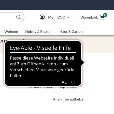
0
Mein QVC
Warenkorb
Einkaufswagen ist le
Wohnen
Hobby & Basteln
Haus & Garten
Sortieren nach:
Top-Treffer
Alle Filter aufheben