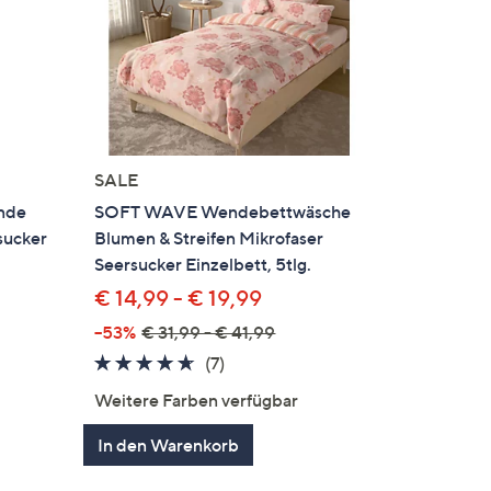
SALE
nde
SOFT WAVE Wendebettwäsche
sucker
Blumen & Streifen Mikrofaser
Seersucker Einzelbett, 5tlg.
€ 14,99 - € 19,99
--53%
€ 31,99 - € 41,99
en
4.6
7
(7)
von
Bewertungen
Weitere Farben verfügbar
5
In den Warenkorb