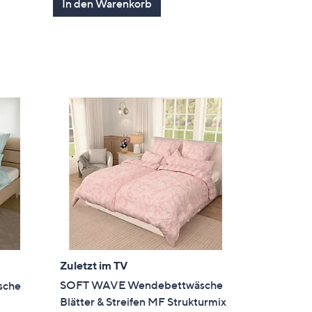
In den Warenkorb
5
gen
Zuletzt im TV
SOFT WAVE Wendebettwäsche
sche
Blätter & Streifen MF Strukturmix