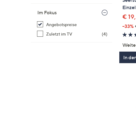
Seers
Einzel
Im Fokus
€ 19
Angebotspreise
--33%
Zuletzt im TV
(4)
Weite
In de