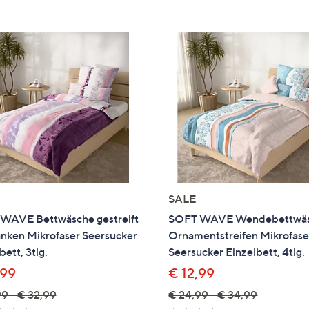
e
f
ouch-
eräten
ach
nks
zw.
chts,
m
ese
zuzeigen.
SALE
WAVE Bettwäsche gestreift
SOFT WAVE Wendebettwä
anken Mikrofaser Seersucker
Ornamentstreifen Mikrofase
bett, 3tlg.
Seersucker Einzelbett, 4tlg.
,99
€ 12,99
9 - € 32,99
€ 24,99 - € 34,99