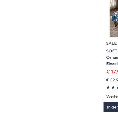
SALE
SOFT
Ornam
Einzel
€ 17
€ 22,9
Weite
In de