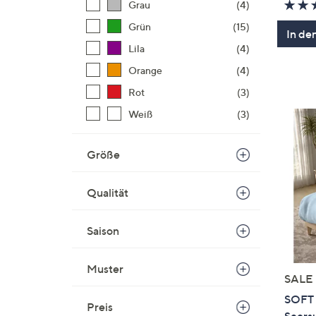
Grau
(4)
Grün
(15)
In de
Lila
(4)
Orange
(4)
Rot
(3)
Weiß
(3)
Größe
Qualität
Saison
Muster
SALE
SOFT 
Preis