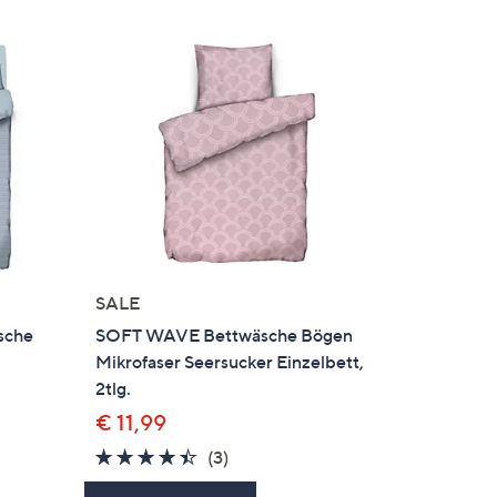
SALE
sche
SOFT WAVE Bettwäsche Bögen
Mikrofaser Seersucker Einzelbett,
2tlg.
€ 11,99
4.3
3
(3)
von
Bewertungen