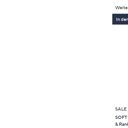
Weite
In de
SALE
SOFT 
& Ran