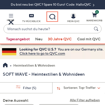
Du bist neu bei QVC? Spare 10 Euro! Code: HalloQVC
Zum
Hauptinhalt
springen
0
MENÜ
WARENKORB
TV-RÜCKBLICK
MEIN QVC
Wonach
suchst
Wenn
du
Tagesangebot
Neu
30 Jahre QVC
Cool mit QVC
Vorschläge
heute?
verfügbar
sind,
verwenden
Sie
Heimtextilien & Wohnideen
die
SOFT WAVE - Heimtextilien & Wohnideen
Pfeiltasten
nach
oben
Sortieren:
Top-Treffer
Filter
(5)
und
nach
Deine Auswahl:
Alle Filter aufheben
unten