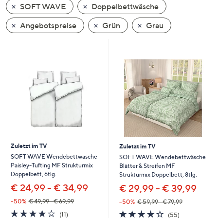
SOFT WAVE
Doppelbettwäsche
oder
wischen
Angebotspreise
Grün
Grau
Sie
auf
Touch-
Geräten
nach
links
bzw.
rechts,
um
diese
Zuletzt im TV
Zuletzt im TV
anzuzeigen.
SOFT WAVE Wendebettwäsche
SOFT WAVE Wendebettwäsche
Paisley-Tufting MF Strukturmix
Blätter & Streifen MF
Doppelbett, 6tlg.
Strukturmix Doppelbett, 8tlg.
€ 24,99 - € 34,99
€ 29,99 - € 39,99
--50%
€ 49,99 - € 69,99
--50%
€ 59,99 - € 79,99
4.2
11
4.1
55
(11)
(55)