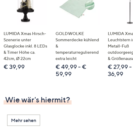
LUMIDA Xmas Hirsch-
GOLDWOLKE
LUMIDA Xmas
Szenerie unter
Sommerdecke kühlend
Leuchtstern i
Glasglocke inkl. 8 LEDs
&
Metall-Fuß
& Timer Höhe ca.
temperaturregulierend
outdoorgeeig
42cm, Ø 22cm
extra leicht
& Größenaus
€ 39,99
€ 49,99 - €
€ 27,99 -
59,99
36,99
Wie wär's hiermit?
Mehr sehen