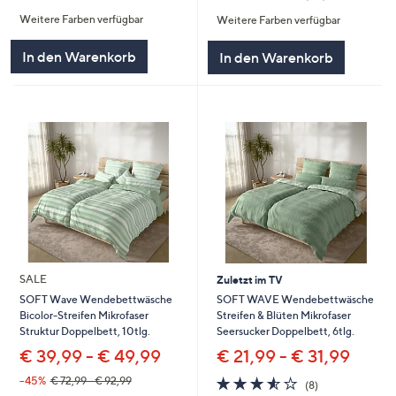
von
Bewertungen
von
Bewertungen
Weitere Farben verfügbar
Weitere Farben verfügbar
5
5
In den Warenkorb
In den Warenkorb
SALE
Zuletzt im TV
SOFT WAVE Wendebettwäsche
SOFT Wave Wendebettwäsche
Streifen & Blüten Mikrofaser
Bicolor-Streifen Mikrofaser
Seersucker Doppelbett, 6tlg.
Struktur Doppelbett, 10tlg.
€ 21,99 - € 31,99
€ 39,99 - € 49,99
3.5
8
--45%
€ 72,99 - € 92,99
(8)
von
Bewertungen