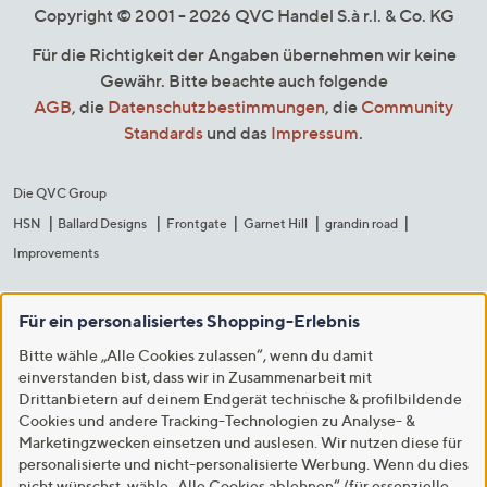
Copyright © 2001 - 2026 QVC Handel S.à r.l. & Co. KG
Für die Richtigkeit der Angaben übernehmen wir keine
Gewähr. Bitte beachte auch folgende
AGB
, die
Datenschutzbestimmungen
, die
Community
Standards
und das
Impressum
.
Die QVC Group
HSN
Ballard Designs
Frontgate
Garnet Hill
grandin road
Improvements
Für ein personalisiertes Shopping-Erlebnis
Bitte wähle „Alle Cookies zulassen“, wenn du damit
einverstanden bist, dass wir in Zusammenarbeit mit
Drittanbietern auf deinem Endgerät technische & profilbildende
Cookies und andere Tracking-Technologien zu Analyse- &
Marketingzwecken einsetzen und auslesen. Wir nutzen diese für
personalisierte und nicht-personalisierte Werbung. Wenn du dies
nicht wünschst, wähle „Alle Cookies ablehnen“ (für essenzielle