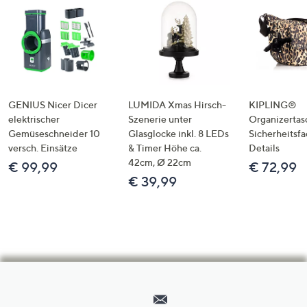
GENIUS Nicer Dicer
LUMIDA Xmas Hirsch-
KIPLING®
elektrischer
Szenerie unter
Organizertas
Gemüseschneider 10
Glasglocke inkl. 8 LEDs
Sicherheitsf
versch. Einsätze
& Timer Höhe ca.
Details
42cm, Ø 22cm
€ 99,99
€ 72,99
€ 39,99
Hilfeseiten,
Service