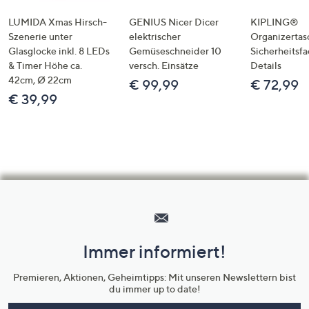
LUMIDA Xmas Hirsch-
GENIUS Nicer Dicer
KIPLING®
Szenerie unter
elektrischer
Organizertas
Glasglocke inkl. 8 LEDs
Gemüseschneider 10
Sicherheitsf
& Timer Höhe ca.
versch. Einsätze
Details
42cm, Ø 22cm
€ 99,99
€ 72,99
€ 39,99
Hilfeseiten,
Service
und
Immer informiert!
Unternehmensinformationen
Premieren, Aktionen, Geheimtipps: Mit unseren Newslettern bist
du immer up to date!