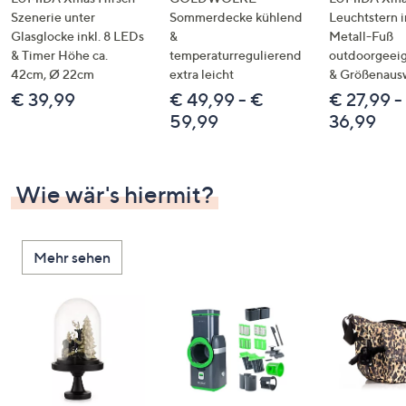
Szenerie unter
Sommerdecke kühlend
Leuchtstern i
Glasglocke inkl. 8 LEDs
&
Metall-Fuß
& Timer Höhe ca.
temperaturregulierend
outdoorgeeig
42cm, Ø 22cm
extra leicht
& Größenaus
€ 39,99
€ 49,99 - €
€ 27,99 -
59,99
36,99
Wie wär's hiermit?
Mehr sehen