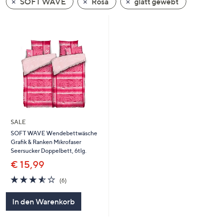
SOFT WAVE
Rosa
glatt gewebt
oder
wischen
Sie
auf
Touch-
Geräten
nach
links
bzw.
rechts,
SALE
um
SOFT WAVE Wendebettwäsche
diese
Grafik & Ranken Mikrofaser
anzuzeigen.
Seersucker Doppelbett, 6tlg.
€ 15,99
3.5
6
(6)
von
Bewertungen
5
In den Warenkorb