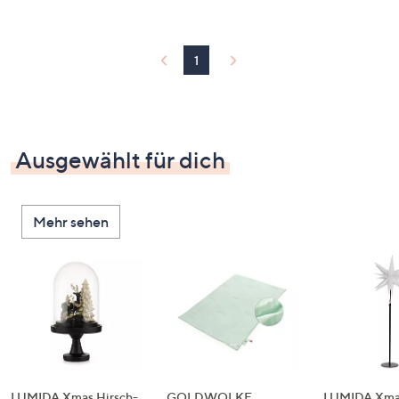
1
Ausgewählt für dich
Mehr sehen
LUMIDA Xmas Hirsch-
GOLDWOLKE
LUMIDA Xmas