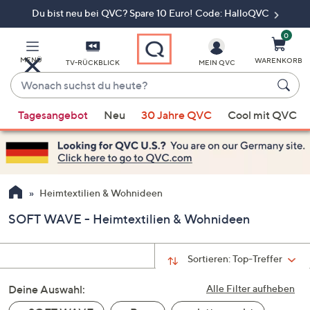
Du bist neu bei QVC? Spare 10 Euro! Code: HalloQVC
Zum
Hauptinhalt
springen
0
MENÜ
WARENKORB
TV-RÜCKBLICK
MEIN QVC
Wonach
suchst
Wenn
du
Tagesangebot
Neu
30 Jahre QVC
Cool mit QVC
Vorschläge
heute?
verfügbar
sind,
verwenden
Sie
Heimtextilien & Wohnideen
die
SOFT WAVE - Heimtextilien & Wohnideen
Pfeiltasten
nach
oben
Sortieren:
Top-Treffer
und
Deine Auswahl:
nach
Alle Filter aufheben
unten