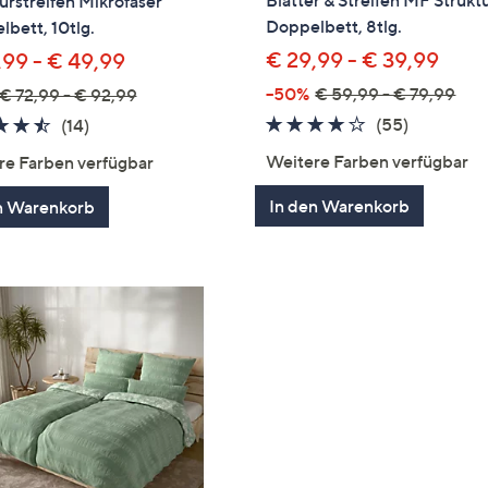
Blätter & Streifen MF Strukt
urstreifen Mikrofaser
Doppelbett, 8tlg.
bett, 10tlg.
€ 29,99 - € 39,99
,99 - € 49,99
--50%
€ 59,99 - € 79,99
€ 72,99 - € 92,99
4.1
55
4.4
14
(55)
(14)
von
Bewertun
von
Bewertungen
Weitere Farben verfügbar
re Farben verfügbar
5
5
In den Warenkorb
n Warenkorb