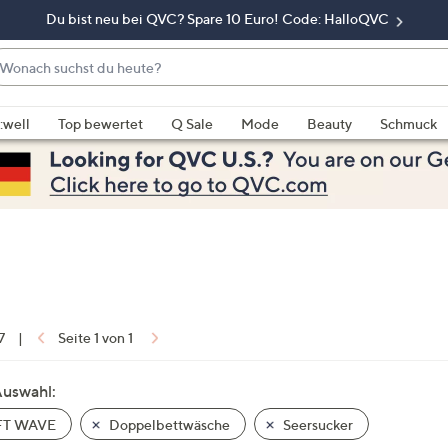
Du bist neu bei QVC? Spare 10 Euro! Code: HalloQVC
onach
chst
enn
u
rschläge
:well
Top bewertet
Q Sale
Mode
Beauty
Schmuck
eute?
rfügbar
nd,
erwenden
e
e
eiltasten
ach
ben
nd
7
|
Seite 1 von 1
ach
nten
Auswahl:
der
T WAVE
Doppelbettwäsche
Seersucker
ischen