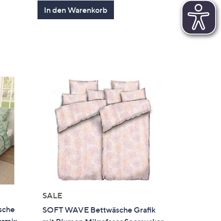
en
von
Bewertungen
In den Warenkorb
5
SALE
sche
SOFT WAVE Bettwäsche Grafik