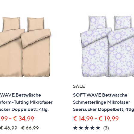
e
f
ouch-
eräten
ach
nks
zw.
chts,
m
ese
zuzeigen.
SALE
WAVE Bettwäsche
SOFT WAVE Bettwäsche
rform-Tufting Mikrofaser
Schmetterlinge Mikrofaser
cker Doppelbett, 4tlg.
Seersucker Doppelbett, 4tlg
,99 - € 34,99
€ 14,99 - € 19,99
5.0
3
€ 46,99 - € 66,99
(3)