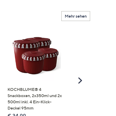
Mehr sehen
Scroll
Right
KOCHBLUME® 4
you:ly Pure Protein Limo
Snackboxen, 2x350ml und 2x
Lysin 575g für 25 Portio
500ml inkl. 4 Ein-Klick-
€ 49,99
Deckel 95mm
€ 86,94 /1 kg
€ 34,99