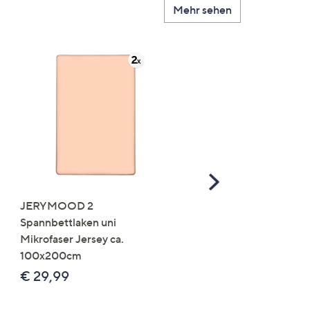
Mehr sehen
Scroll
Right
JERYMOOD 2
LUMIDA Flora künstlich
Spannbettlaken uni
Orchidee Realtouch-Blü
Mikrofaser Jersey ca.
Keramik-Topf
100x200cm
Farb-/Größenauswahl
€ 29,99
€ 24,99 - € 74,99