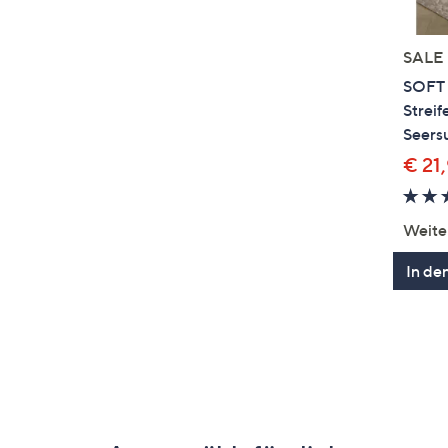
SALE
SOFT
Streif
Seersu
€ 21,
Weite
In de