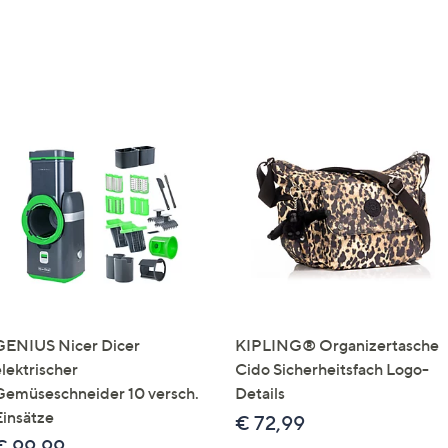
GENIUS Nicer Dicer
KIPLING® Organizertasche
elektrischer
Cido Sicherheitsfach Logo-
Gemüseschneider 10 versch.
Details
Einsätze
€ 72,99
€ 99,99