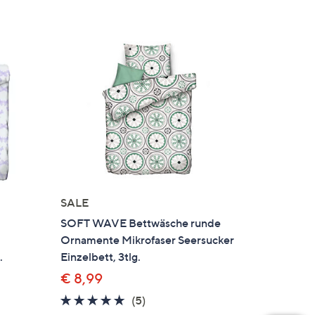
SALE
SOFT WAVE Bettwäsche runde
Ornamente Mikrofaser Seersucker
.
Einzelbett, 3tlg.
€ 8,99
4.6
5
(5)