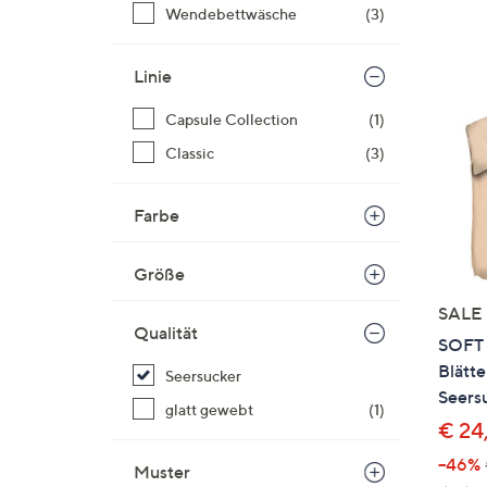
Si
Wendebettwäsche
(3)
au
T
Linie
G
n
Capsule Collection
(1)
li
Classic
(3)
b
re
Farbe
u
di
an
Größe
SALE
Qualität
SOFT 
Blätte
Seersucker
Seersu
glatt gewebt
(1)
€ 24
--46%
Muster