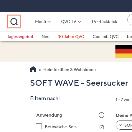
Zum
Hauptinhalt
springen
W
Menü
QVC TV
TV-Rückblick
su
W
d
Vo
Tagesangebot
Neu
30 Jahre QVC
Cool mit QVC
be
h
ve
QLINARISCH
Technik
si
v
Si
Heimtextilien & Wohnideen
di
Pf
SOFT WAVE - Seersucker
n
o
Filtern nach:
u
1 - 7 von 
n
Zur
u
Anwendung
Deine 
Produktliste
o
springen
SOF
Bettwäsche-Sets
(7)
w