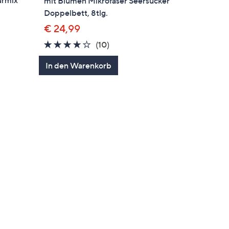
urmix
mit Blumen Mikrofaser Seersucker
Doppelbett, 8tlg.
€ 24,99
3.7
10
(10)
von
Bewertungen
In den Warenkorb
5
gen