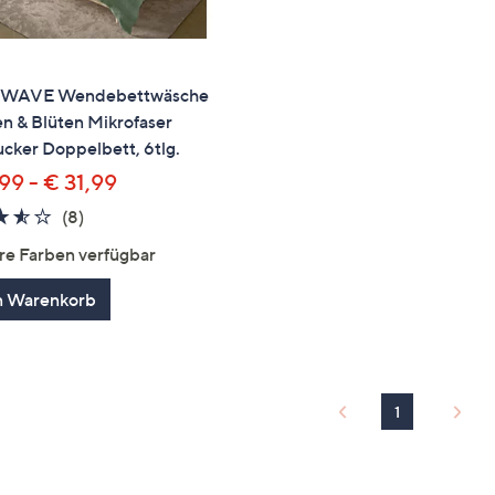
 WAVE Wendebettwäsche
en & Blüten Mikrofaser
cker Doppelbett, 6tlg.
99 - € 31,99
3.5
8
(8)
von
Bewertungen
re Farben verfügbar
5
n Warenkorb
1