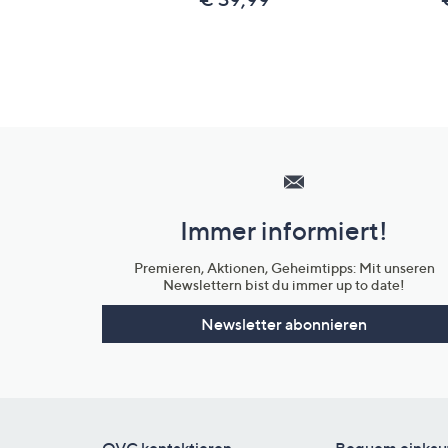
Hilfeseiten,
Service
und
Immer informiert!
Unternehmensinformationen
Premieren, Aktionen, Geheimtipps: Mit unseren
Newslettern bist du immer up to date!
Newsletter abonnieren
QVC kontaktieren
Bequem einkau