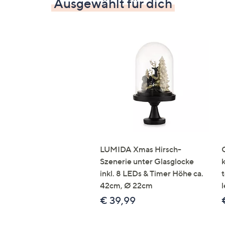
Ausgewählt für dich
LUMIDA Xmas Hirsch-
Szenerie unter Glasglocke
inkl. 8 LEDs & Timer Höhe ca.
42cm, Ø 22cm
l
€ 39,99