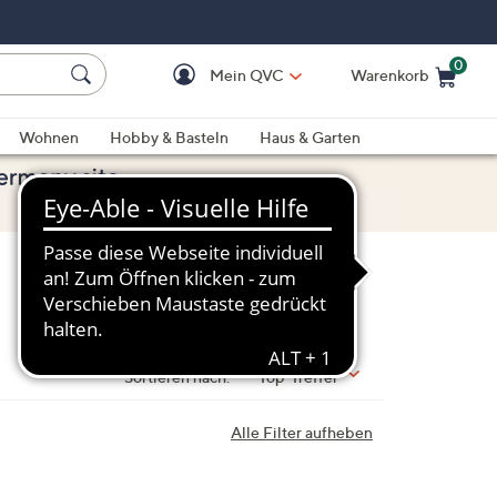
0
Mein QVC
Warenkorb
Einkaufswagen ist le
Wohnen
Hobby & Basteln
Haus & Garten
Sortieren nach:
Top-Treffer
Alle Filter aufheben