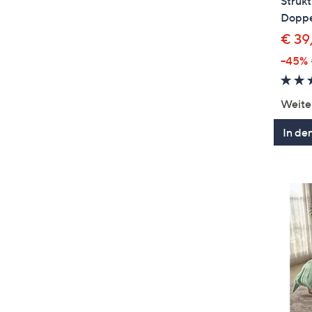
Strukt
Doppel
€ 39
--45%
Weite
In de