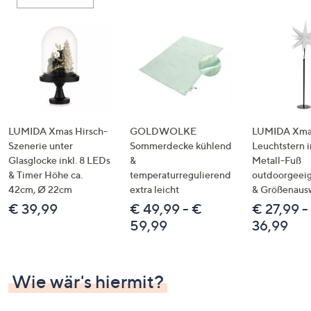
oder
wischen
Sie
auf
Touch-
Geräten
nach
links
LUMIDA Xmas Hirsch-
GOLDWOLKE
LUMIDA Xmas
bzw.
Szenerie unter
Sommerdecke kühlend
Leuchtstern i
Glasglocke inkl. 8 LEDs
&
Metall-Fuß
rechts,
& Timer Höhe ca.
temperaturregulierend
outdoorgeeig
um
42cm, Ø 22cm
extra leicht
& Größenaus
diese
€ 39,99
€ 49,99 - €
€ 27,99 -
anzuzeigen.
59,99
36,99
Wie wär's hiermit?