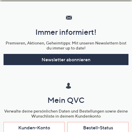
Hilfeseiten,
Service
und
Immer informiert!
Unternehmensinformationen
Premieren, Aktionen, Geheimtipps: Mit unseren Newslettern bist
du immer up to date!
Newsletter abonnieren
Mein QVC
Verwalte deine persönlichen Daten und Bestellungen sowie deine
Wunschliste in deinem Kundenkonto
Kunden-Konto
Bestell-Status