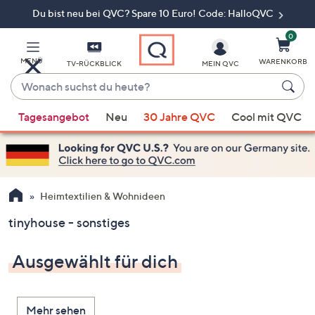
Du bist neu bei QVC? Spare 10 Euro! Code: HalloQVC
Zum
Hauptinhalt
springen
0
MENÜ
WARENKORB
TV-RÜCKBLICK
MEIN QVC
Wonach
suchst
Wenn
du
Tagesangebot
Neu
30 Jahre QVC
Cool mit QVC
Vorschläge
heute?
verfügbar
sind,
verwenden
Sie
Heimtextilien & Wohnideen
die
tinyhouse - sonstiges
Pfeiltasten
nach
Ausgewählt für dich
oben
und
nach
Mehr sehen
unten