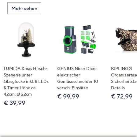
Mehr sehen
LUMIDA Xmas Hirsch-
GENIUS Nicer Dicer
KIPLING®
Szenerie unter
elektrischer
Organizertas
Glasglocke inkl. 8 LEDs
Gemüseschneider 10
Sicherheitsf
& Timer Höhe ca.
versch. Einsätze
Details
42cm, Ø 22cm
€ 99,99
€ 72,99
€ 39,99