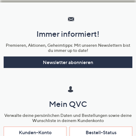
Hilfeseiten,
Service
und
Immer informiert!
Unternehmensinformationen
Premieren, Aktionen, Geheimtipps: Mit unseren Newslettern bist
du immer up to date!
Newsletter abonnieren
Mein QVC
Verwalte deine persönlichen Daten und Bestellungen sowie deine
Wunschliste in deinem Kundenkonto
Kunden-Konto
Bestell-Status