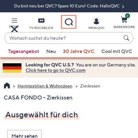
Du bist neu bei QVC? Spare 10 Euro! Code: HalloQVC
Zum
Hauptinhalt
springen
0
MENÜ
WARENKORB
TV-RÜCKBLICK
MEIN QVC
Wonach
suchst
Wenn
du
Tagesangebot
Neu
30 Jahre QVC
Cool mit QVC
Vorschläge
heute?
verfügbar
sind,
verwenden
Sie
Heimtextilien & Wohnideen
Zierkissen
die
CASA FONDO - Zierkissen
Pfeiltasten
nach
Ausgewählt für dich
oben
und
nach
Mehr sehen
unten