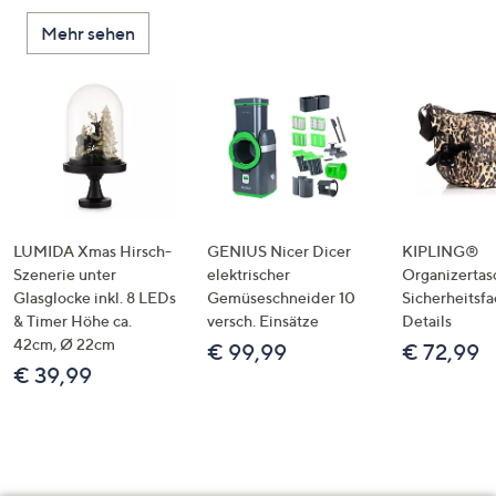
Mehr sehen
LUMIDA Xmas Hirsch-
GENIUS Nicer Dicer
KIPLING®
Szenerie unter
elektrischer
Organizertas
Glasglocke inkl. 8 LEDs
Gemüseschneider 10
Sicherheitsf
& Timer Höhe ca.
versch. Einsätze
Details
42cm, Ø 22cm
€ 99,99
€ 72,99
€ 39,99