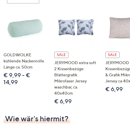
oder
wischen
Sie
auf
Touch-
Geräten
nach
links
GOLDWOLKE
SALE
SALE
bzw.
kühlende Nackenrolle
JERYMOOD extra soft
JERYMOOD 
Länge ca. 50cm
rechts,
2 Kissenbezüge
Kissenbezüg
€ 9,99 - €
um
Blättergrafik
& Grafik Mikr
Mikrofaser Jersey
Jersey ca 4
14,99
diese
waschbar, ca.
€ 6,99
anzuzeigen.
40x40cm
€ 6,99
Wie wär's hiermit?