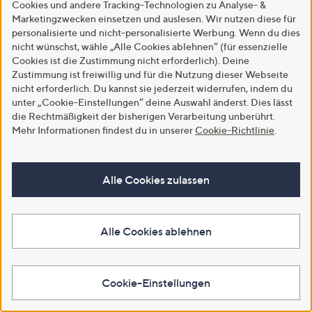
Cookies und andere Tracking-Technologien zu Analyse- &
Marketingzwecken einsetzen und auslesen. Wir nutzen diese für
CRAFT BUDDY™ Diamond
CRAFT BUDDY™ Grußkarten-
personalisierte und nicht-personalisierte Werbung. Wenn du dies
Painting Bild 40x50cm auf
Set Bienen inkl. Stanzbogen
nicht wünschst, wähle „Alle Cookies ablehnen“ (für essenzielle
Keilrahmen 5tlg.
51tlg.
Cookies ist die Zustimmung nicht erforderlich). Deine
€ 29,99
€ 21,99
Zustimmung ist freiwillig und für die Nutzung dieser Webseite
5.0
1
5.0
1
nicht erforderlich. Du kannst sie jederzeit widerrufen, indem du
(1)
(1)
von
Bewertungen
von
Bewertungen
unter „Cookie-Einstellungen“ deine Auswahl änderst. Dies lässt
5
5
die Rechtmäßigkeit der bisherigen Verarbeitung unberührt.
In den Warenkorb
In den Warenkorb
Mehr Informationen findest du in unserer
Cookie-Richtlinie
.
Alle Cookies zulassen
Alle Cookies ablehnen
Cookie-Einstellungen
CRAFT BUDDY™ Diamond
CRAFT BUDDY™ Diamond
Painting Bild 30x30cm auf
Painting Türschild ca. 28x22cm