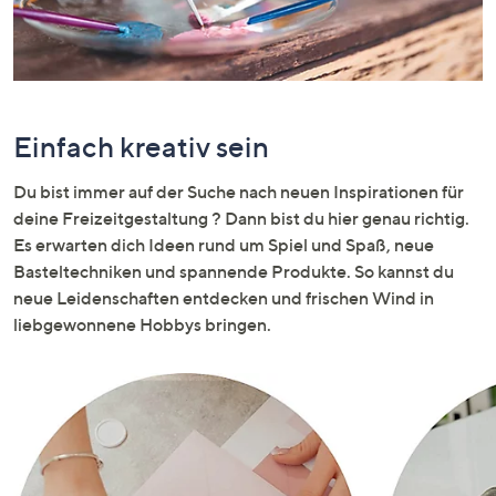
oder
wischen
Sie
auf
Touch-
Einfach kreativ sein
Geräten
nach
Du bist immer auf der Suche nach neuen Inspirationen für
links
deine Freizeitgestaltung ? Dann bist du hier genau richtig.
bzw.
Es erwarten dich Ideen rund um Spiel und Spaß, neue
rechts,
Basteltechniken und spannende Produkte. So kannst du
um
neue Leidenschaften entdecken und frischen Wind in
diese
liebgewonnene Hobbys bringen.
anzuzeigen.