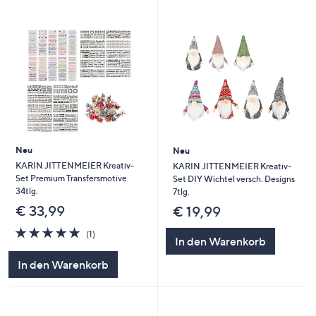
Neu
Neu
KARIN JITTENMEIER Kreativ-
KARIN JITTENMEIER Kreativ-
Set Premium Transfersmotive
Set DIY Wichtel versch. Designs
34tlg.
7tlg.
€ 33,99
€ 19,99
5.0
1
(1)
In den Warenkorb
von
Bewertungen
5
In den Warenkorb