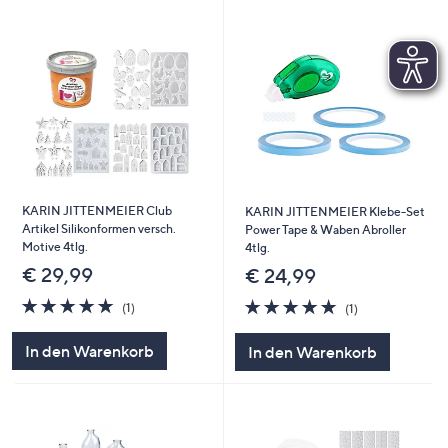
KARIN JITTENMEIER Club
KARIN JITTENMEIER Klebe-Set
Artikel Silikonformen versch.
Power Tape & Waben Abroller
Motive 4tlg.
4tlg.
€ 29,99
€ 24,99
5.0
1
5.0
1
(1)
(1)
von
Bewertungen
von
Bewertungen
5
5
In den Warenkorb
In den Warenkorb