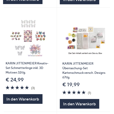
KARIN JITTENMEIER Kreativ-
KARIN JITTENMEIER
Set Schmetterlinge inkl. 3D
Überraschung-Set
Motiven 32tlg.
Kartenschmuck versch. Designs
67tlg.
€ 24,99
€ 19,99
5.0
3
(3)
von
Bewertungen
5.0
1
(1)
5
von
Bewertungen
In den Warenkorb
5
In den Warenkorb