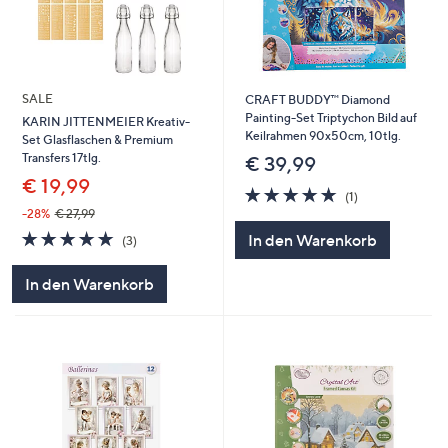
SALE
CRAFT BUDDY™ Diamond
Painting-Set Triptychon Bild auf
KARIN JITTENMEIER Kreativ-
Keilrahmen 90x50cm, 10tlg.
Set Glasflaschen & Premium
Transfers 17tlg.
€ 39,99
€ 19,99
5.0
1
(1)
von
Bewertungen
-28%
€ 27,99
5
5.0
3
In den Warenkorb
(3)
von
Bewertungen
5
In den Warenkorb