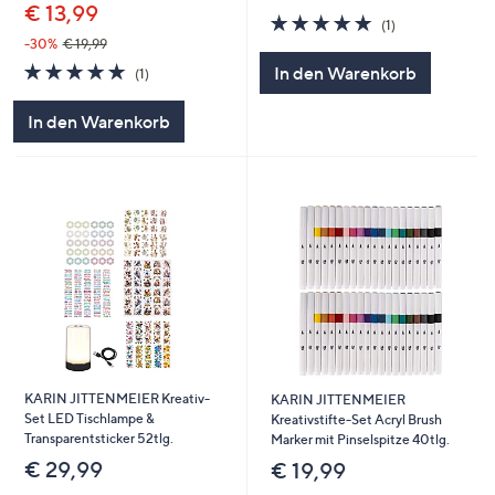
€ 13,99
5.0
1
(1)
von
Bewertungen
-30%
€ 19,99
5
5.0
1
In den Warenkorb
(1)
von
Bewertungen
5
In den Warenkorb
KARIN JITTENMEIER Kreativ-
KARIN JITTENMEIER
Set LED Tischlampe &
Kreativstifte-Set Acryl Brush
Transparentsticker 52tlg.
Marker mit Pinselspitze 40tlg.
€ 29,99
€ 19,99