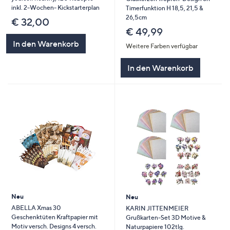
inkl. 2-Wochen- Kickstarterplan
Timerfunktion H 18,5, 21,5 &
26,5cm
€ 32,00
€ 49,99
In den Warenkorb
Weitere Farben verfügbar
In den Warenkorb
Neu
Neu
ABELLA Xmas 30
KARIN JITTENMEIER
Geschenktüten Kraftpapier mit
Grußkarten-Set 3D Motive &
Motiv versch. Designs 4 versch.
Naturpapiere 102tlg.