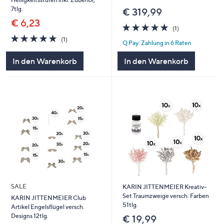
7tlg.
€ 319,99
€ 6,23
5.0
1
(1)
von
Bewertungen
5.0
1
(1)
Q Pay: Zahlung in 6 Raten
5
von
Bewertungen
5
In den Warenkorb
In den Warenkorb
SALE
KARIN JITTENMEIER Kreativ-
Set Traumzweige versch. Farben
KARIN JITTENMEIER Club
51tlg.
Artikel Engelsflügel versch.
Designs 12tlg.
€ 19,99