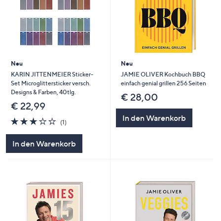
Neu
Neu
KARIN JITTENMEIER Sticker-
JAMIE OLIVER Kochbuch BBQ
Set Microglittersticker versch.
einfach genial grillen 256 Seiten
Designs & Farben, 40tlg.
€ 28,00
€ 22,99
In den Warenkorb
3.0
1
(1)
von
Bewertungen
5
In den Warenkorb