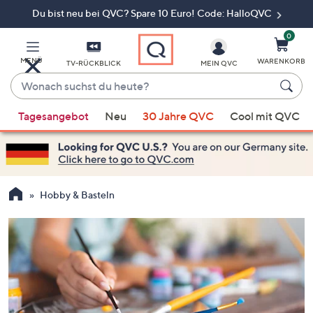
Du bist neu bei QVC? Spare 10 Euro! Code: HalloQVC
Zum
Hauptinhalt
springen
0
MENÜ
WARENKORB
TV-RÜCKBLICK
MEIN QVC
Wonach
suchst
Wenn
du
Tagesangebot
Neu
30 Jahre QVC
Cool mit QVC
Vorschläge
heute?
verfügbar
sind,
verwenden
Sie
Hobby & Basteln
die
Pfeiltasten
nach
oben
und
nach
unten