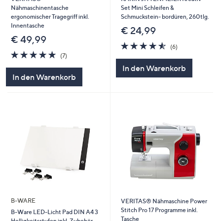
Nähmaschinentasche
Set Mini Schleifen &
ergonomischer Tragegriff inkl.
Schmuckstein- bordüren, 260tlg.
Innentasche
€ 24,99
€ 49,99
4.5
6
(6)
4.9
7
von
Bewertungen
(7)
von
Bewertungen
5
In den Warenkorb
5
In den Warenkorb
B-WARE
VERITAS® Nähmaschine Power
Stitch Pro 17 Programme inkl.
B-Ware LED-Licht Pad DIN A4 3
Tasche
Helligkeitsstufen inkl. Zubehör,