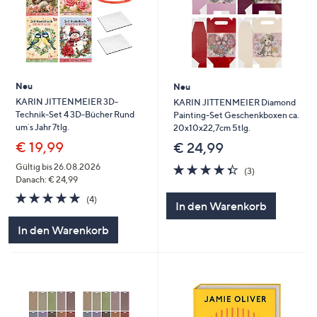
Neu
Neu
KARIN JITTENMEIER 3D-
KARIN JITTENMEIER Diamond
Technik-Set 4 3D-Bücher Rund
Painting-Set Geschenkboxen ca.
um´s Jahr 7tlg.
20x10x22,7cm 5tlg.
€ 19,99
€ 24,99
4.3
3
Gültig bis 26.08.2026
(3)
von
Bewertungen
Danach: € 24,99
5
5.0
4
(4)
In den Warenkorb
von
Bewertungen
5
In den Warenkorb