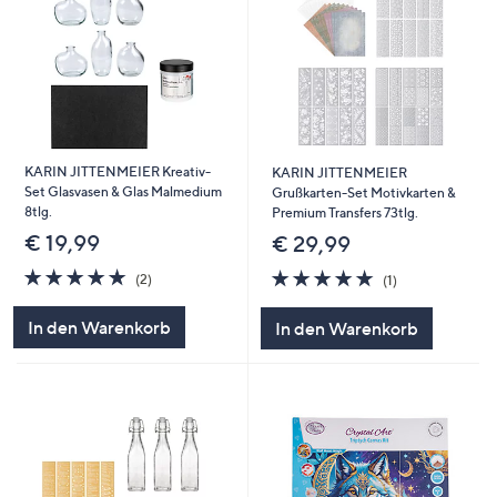
KARIN JITTENMEIER Kreativ-
KARIN JITTENMEIER
Set Glasvasen & Glas Malmedium
Grußkarten-Set Motivkarten &
8tlg.
Premium Transfers 73tlg.
€ 19,99
€ 29,99
5.0
2
5.0
1
(2)
(1)
von
Bewertungen
von
Bewertungen
5
5
In den Warenkorb
In den Warenkorb