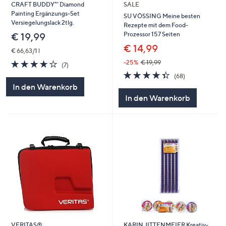
CRAFT BUDDY™ Diamond
SALE
Painting Ergänzungs-Set
SU VÖSSING Meine besten
Versiegelungslack 2tlg.
Rezepte mit dem Food-
Prozessor 157 Seiten
€ 19,99
€ 14,99
€ 66,63/1 l
4.0
7
-25%
€ 19,99
(7)
von
Bewertungen
4.3
68
(68)
5
von
Bewertungen
In den Warenkorb
5
In den Warenkorb
VERITAS®
KARIN JITTENMEIER Kreativ-