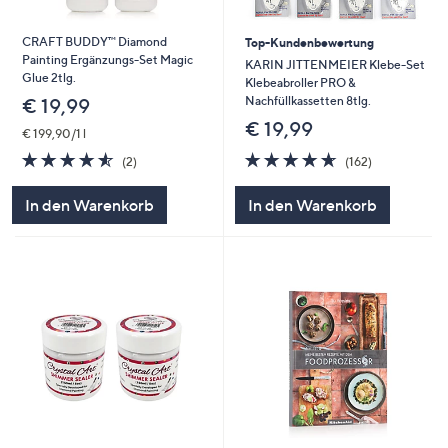
CRAFT BUDDY™ Diamond
Top-Kundenbewertung
Painting Ergänzungs-Set Magic
KARIN JITTENMEIER Klebe-Set
Glue 2tlg.
Klebeabroller PRO &
Nachfüllkassetten 8tlg.
€ 19,99
€ 19,99
€ 199,90/1 l
4.6
162
4.5
2
(162)
(2)
von
Bewertungen
von
Bewertungen
5
5
In den Warenkorb
In den Warenkorb