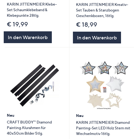
KARIN JITTENMEIER Klebe-
KARIN JITTENMEIER Kreativ-
Set Schaumklebeband &
Set Tauben & Stanzbogen
Klebepunkte 28tlg.
Geschenkboxen, 16tlg.
€ 19,99
€ 18,99
In den Warenkorb
In den Warenkorb
Neu
Neu
CRAFT BUDDY™ Diamond
KARIN JITTENMEIER Diamond
Painting Alurahmen für
Painting-Set LED Holz Stern mit
40x50cm Bilder 5tlg.
Wechselmotiv 16tlg.