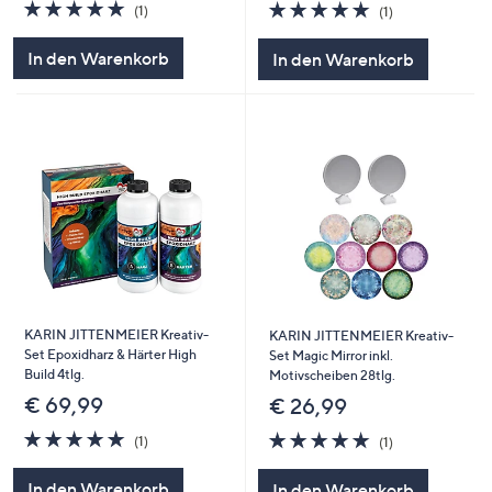
5.0
1
5.0
1
(1)
(1)
von
Bewertungen
von
Bewertungen
5
5
In den Warenkorb
In den Warenkorb
KARIN JITTENMEIER Kreativ-
KARIN JITTENMEIER Kreativ-
Set Epoxidharz & Härter High
Set Magic Mirror inkl.
Build 4tlg.
Motivscheiben 28tlg.
€ 69,99
€ 26,99
5.0
1
5.0
1
(1)
(1)
von
Bewertungen
von
Bewertungen
5
5
In den Warenkorb
In den Warenkorb