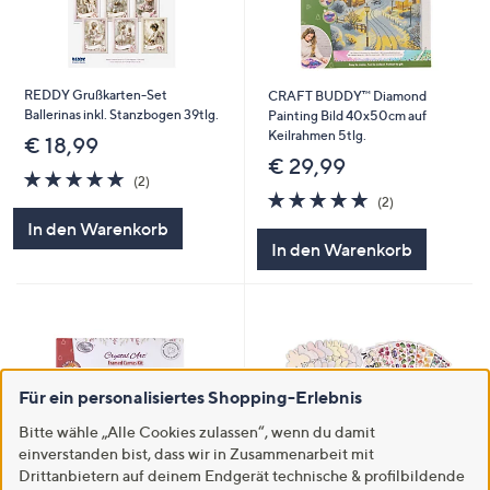
REDDY Grußkarten-Set
CRAFT BUDDY™ Diamond
Ballerinas inkl. Stanzbogen 39tlg.
Painting Bild 40x50cm auf
Keilrahmen 5tlg.
€ 18,99
€ 29,99
5.0
2
(2)
von
Bewertungen
5.0
2
(2)
5
von
Bewertungen
In den Warenkorb
5
In den Warenkorb
Für ein personalisiertes Shopping-Erlebnis
Bitte wähle „Alle Cookies zulassen“, wenn du damit
einverstanden bist, dass wir in Zusammenarbeit mit
Drittanbietern auf deinem Endgerät technische & profilbildende