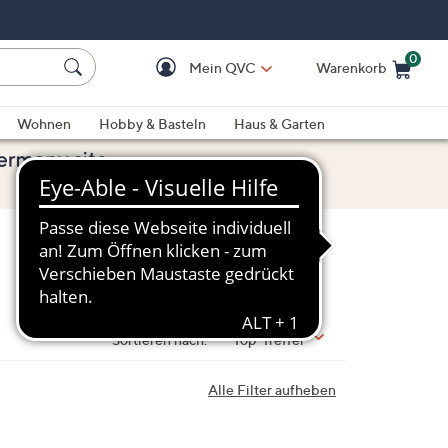
0
Mein QVC
Warenkorb
Einkaufswagen ist le
Wohnen
Hobby & Basteln
Haus & Garten
Sortieren nach:
Top-Treffer
Alle Filter aufheben