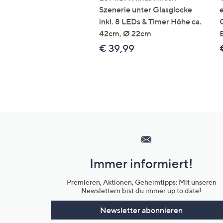
Szenerie unter Glasglocke
inkl. 8 LEDs & Timer Höhe ca.
42cm, Ø 22cm
€ 39,99
Hilfeseiten,
Service
und
Immer informiert!
Unternehmensinformationen
Premieren, Aktionen, Geheimtipps: Mit unseren
Newslettern bist du immer up to date!
Newsletter abonnieren