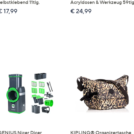
elbstklebend 11tlg.
Acryldosen & Werkzeug 59tlg
€ 17,99
€ 24,99
GENIUS Nicer Dicer
KIPLING® Organizertasche