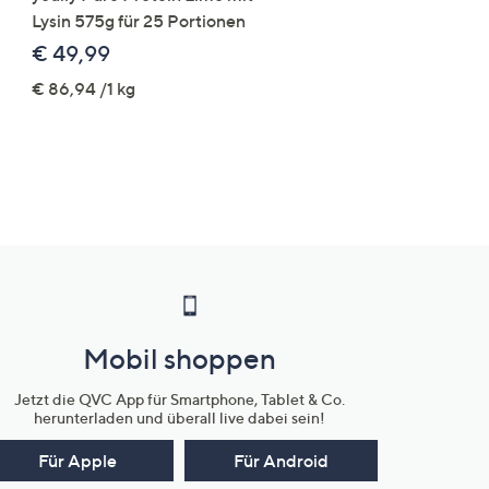
Lysin 575g für 25 Portionen
elastisch Rundumdehnb
Logo-Stickerei weites B
€ 49,99
€ 109,99
€ 86,94 /1 kg
Mobil shoppen
Jetzt die QVC App für Smartphone, Tablet & Co.
herunterladen und überall live dabei sein!
Für Apple
Für Android