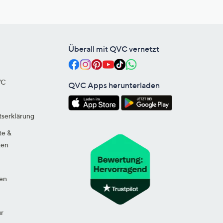
Überall mit QVC vernetzt
VC
QVC Apps herunterladen
tserklärung
te &
ten
en
ur