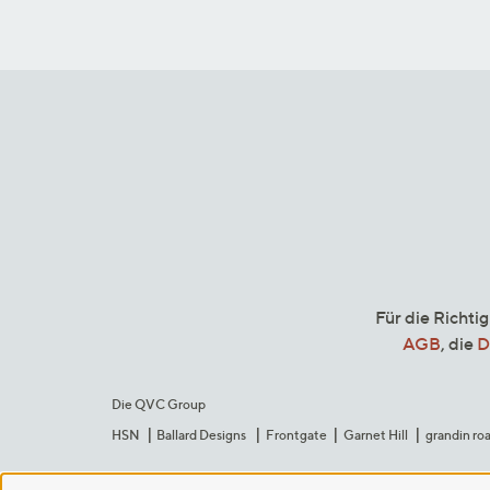
Für die Richti
AGB
, die
D
Die QVC Group
HSN
Ballard Designs
Frontgate
Garnet Hill
grandin ro