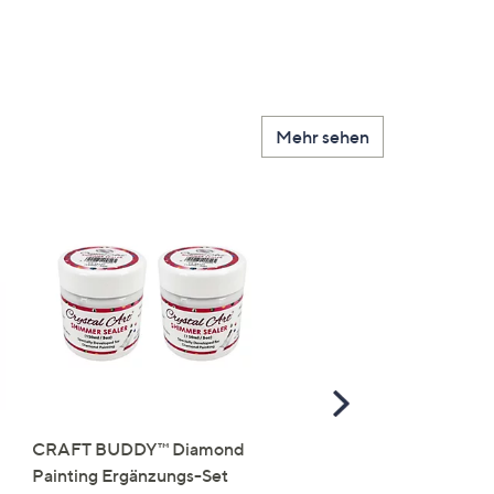
Mehr sehen
Scroll
Right
CRAFT BUDDY™ Diamond
KARIN JITTENMEIER
Painting Ergänzungs-Set
Kreativ-Set Silikonöl & S