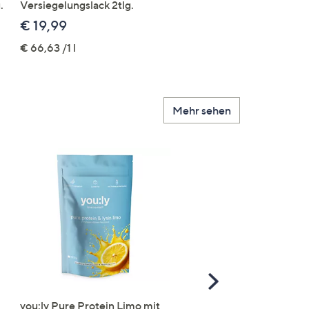
.
Versiegelungslack 2tlg.
43tlg.
€ 19,99
€ 19,99
€ 66,63 /1 l
Mehr sehen
Scroll
Right
you:ly Pure Protein Limo mit
STRANDFEIN Punto-Ho