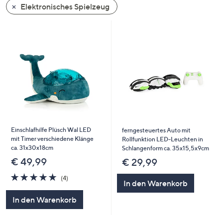
Elektronisches Spielzeug
oder
wischen
Sie
auf
Touch-
Geräten
nach
links
bzw.
rechts,
um
Einschlafhilfe Plüsch Wal LED
ferngesteuertes Auto mit
mit Timer verschiedene Klänge
diese
Rollfunktion LED-Leuchten in
ca. 31x30x18cm
Schlangenform ca. 35x15,5x9cm
anzuzeigen.
€ 49,99
€ 29,99
4.8
4
(4)
In den Warenkorb
von
Bewertungen
5
In den Warenkorb