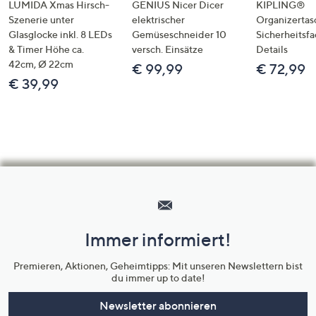
LUMIDA Xmas Hirsch-
GENIUS Nicer Dicer
KIPLING®
Szenerie unter
elektrischer
Organizertas
Glasglocke inkl. 8 LEDs
Gemüseschneider 10
Sicherheitsf
& Timer Höhe ca.
versch. Einsätze
Details
42cm, Ø 22cm
€ 99,99
€ 72,99
€ 39,99
Hilfeseiten,
Service
und
Immer informiert!
Unternehmensinformationen
Premieren, Aktionen, Geheimtipps: Mit unseren Newslettern bist
du immer up to date!
Newsletter abonnieren