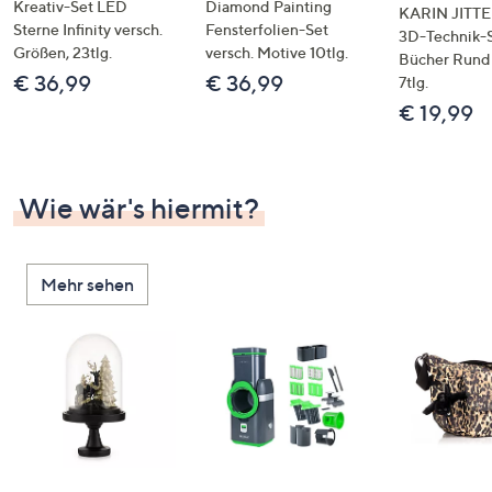
Kreativ-Set LED
Diamond Painting
KARIN JITT
Sterne Infinity versch.
Fensterfolien-Set
3D-Technik-S
Größen, 23tlg.
versch. Motive 10tlg.
Bücher Rund 
€ 36,99
€ 36,99
7tlg.
€ 19,99
Wie wär's hiermit?
Mehr sehen