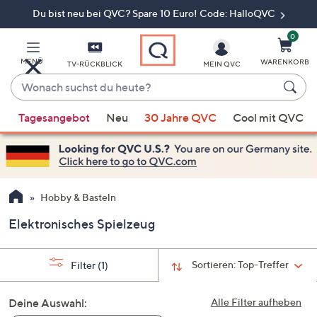
Du bist neu bei QVC? Spare 10 Euro! Code: HalloQVC
Zum
Hauptinhalt
springen
0
MENÜ
WARENKORB
TV-RÜCKBLICK
MEIN QVC
Wonach
suchst
Wenn
du
Tagesangebot
Neu
30 Jahre QVC
Cool mit QVC
Vorschläge
heute?
verfügbar
sind,
verwenden
Sie
Hobby & Basteln
die
Elektronisches Spielzeug
Pfeiltasten
nach
oben
Sortieren:
Top-Treffer
Filter
(1)
und
nach
Deine Auswahl:
Alle Filter aufheben
unten