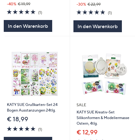
-40%
€ 19,99
-30%
€ 22,99
5.0
1
5.0
1
(1)
(1)
von
Bewertungen
von
Bewertungen
5
5
In den Warenkorb
In den Warenkorb
KATY SUE Grußkarten-Set 24
SALE
Bogen Ausstanzungen 24tlg.
KATY SUE Kreativ-Set
Silikonformen & Modeliermasse
€ 18,99
Ostern, 4tlg.
5.0
1
(1)
€ 12,99
von
Bewertungen
5