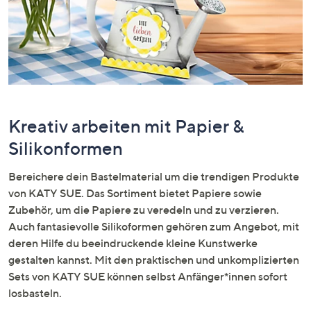
oder
wischen
Sie
auf
Touch-
Geräten
nach
Kreativ arbeiten mit Papier &
links
Silikonformen
bzw.
rechts,
Bereichere dein Bastelmaterial um die trendigen Produkte
um
von KATY SUE. Das Sortiment bietet Papiere sowie
diese
Zubehör, um die Papiere zu veredeln und zu verzieren.
anzuzeigen.
Auch fantasievolle Silikoformen gehören zum Angebot, mit
deren Hilfe du beeindruckende kleine Kunstwerke
gestalten kannst. Mit den praktischen und unkomplizierten
Sets von KATY SUE können selbst Anfänger*innen sofort
losbasteln.