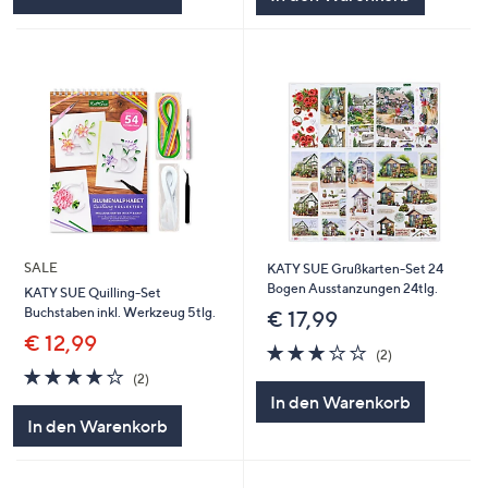
SALE
KATY SUE Grußkarten-Set 24
Bogen Ausstanzungen 24tlg.
KATY SUE Quilling-Set
Buchstaben inkl. Werkzeug 5tlg.
€ 17,99
€ 12,99
3.0
2
(2)
von
Bewertungen
4.0
2
(2)
5
von
Bewertungen
In den Warenkorb
5
In den Warenkorb