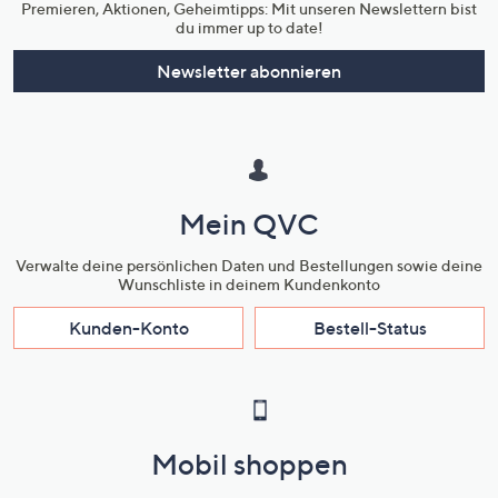
hilfreichen Tipps und kreativen Gestaltungsideen. Greif zu, denn die exklusiv
Premieren, Aktionen, Geheimtipps: Mit unseren Newslettern bist
für QVC zusammengestellten Sets gibt es nirgendwo sonst!
du immer up to date!
Newsletter abonnieren
Mein QVC
Verwalte deine persönlichen Daten und Bestellungen sowie deine
Wunschliste in deinem Kundenkonto
Kunden-Konto
Bestell-Status
Mobil shoppen