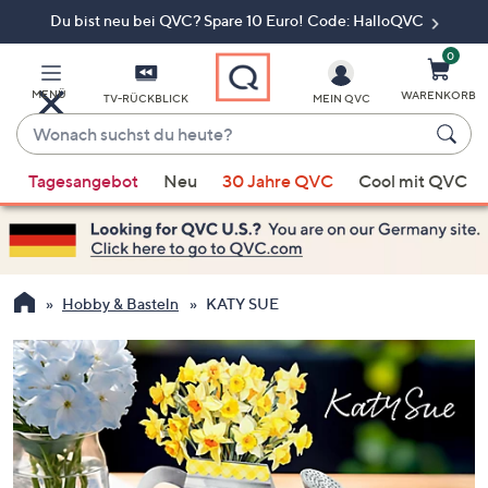
Du bist neu bei QVC? Spare 10 Euro! Code: HalloQVC
Zum
Hauptinhalt
springen
0
MENÜ
WARENKORB
TV-RÜCKBLICK
MEIN QVC
Wonach
suchst
Wenn
du
Tagesangebot
Neu
30 Jahre QVC
Cool mit QVC
Vorschläge
heute?
verfügbar
sind,
verwenden
Sie
Hobby & Basteln
KATY SUE
die
Pfeiltasten
nach
oben
und
nach
unten