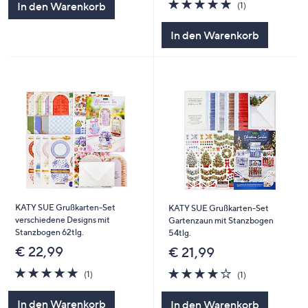
5.0
1
In den Warenkorb
(1)
von
Bewertungen
5
In den Warenkorb
KATY SUE Grußkarten-Set
KATY SUE Grußkarten-Set
verschiedene Designs mit
Gartenzaun mit Stanzbogen
Stanzbogen 62tlg.
54tlg.
€ 22,99
€ 21,99
5.0
1
4.0
1
(1)
(1)
von
Bewertungen
von
Bewertungen
5
5
In den Warenkorb
In den Warenkorb