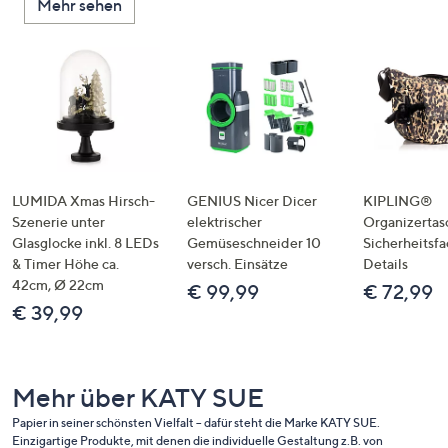
Mehr sehen
LUMIDA Xmas Hirsch-
GENIUS Nicer Dicer
KIPLING®
Szenerie unter
elektrischer
Organizertas
Glasglocke inkl. 8 LEDs
Gemüseschneider 10
Sicherheitsf
& Timer Höhe ca.
versch. Einsätze
Details
42cm, Ø 22cm
€ 99,99
€ 72,99
€ 39,99
Mehr über KATY SUE
Papier in seiner schönsten Vielfalt – dafür steht die Marke KATY SUE.
Einzigartige Produkte, mit denen die individuelle Gestaltung z.B. von