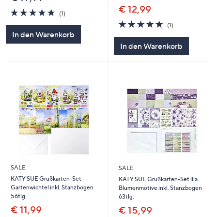
€ 12,99
5.0
1
(1)
von
Bewertungen
5.0
1
(1)
5
von
Bewertungen
In den Warenkorb
5
In den Warenkorb
SALE
SALE
KATY SUE Grußkarten-Set
KATY SUE Grußkarten-Set lila
Gartenwichtel inkl. Stanzbogen
Blumenmotive inkl. Stanzbogen
56tlg.
63tlg.
€ 11,99
€ 15,99