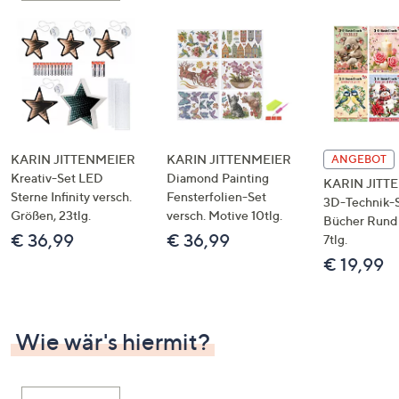
KARIN JITTENMEIER
KARIN JITTENMEIER
ANGEBOT
Kreativ-Set LED
Diamond Painting
KARIN JITT
Sterne Infinity versch.
Fensterfolien-Set
3D-Technik-S
Größen, 23tlg.
versch. Motive 10tlg.
Bücher Rund 
€ 36,99
€ 36,99
7tlg.
€ 19,99
Wie wär's hiermit?