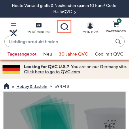
Heute Versand gratis & Neukunden sparen 10 Euro! Code:
Zum
Hauptinhalt
HalloQVC
springen
0
MENÜ
WARENKORB
TV-RÜCKBLICK
MEIN QVC
Lieblingsprodukt
finden
Wenn
Tagesangebot
Neu
30 Jahre QVC
Cool mit QVC
Vorschläge
verfügbar
sind,
verwenden
Sie
Hobby & Basteln
594748
die
Pfeiltasten
nach
oben
und
nach