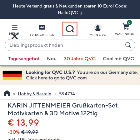
Heute Versand gratis & Neukunden sparen 10 Euro! Code:
Zum
Hauptinhalt
HalloQVC
springen
0
MENÜ
WARENKORB
TV-RÜCKBLICK
MEIN QVC
Lieblingsprodukt
finden
Wenn
Tagesangebot
Neu
30 Jahre QVC
Cool mit QVC
Vorschläge
verfügbar
sind,
verwenden
Sie
Hobby & Basteln
594734
die
KARIN JITTENMEIER Grußkarten-Set
Pfeiltasten
Motivkarten & 3D Motive 122tlg.
nach
Gelöscht
€ 13,99
oben
und
-30%
€ 19,99
nach
inkl. USt,
Versand gratis