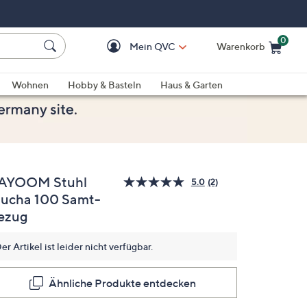
0
Mein QVC
Warenkorb
Einkaufswagen ist le
Wohnen
Hobby & Basteln
Haus & Garten
AYOOM Stuhl
5.0
(2)
2
ucha 100 Samt-
Bewertungen
lesen.
ezug
Link
auf
derselben
er Artikel ist leider nicht verfügbar.
Seite.
Ähnliche Produkte entdecken