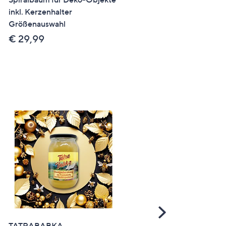
inkl. Kerzenhalter
Luma, Timer 600h
Größenauswahl
Brenndauer
€ 29,99
€ 14,99
Scroll
Right
TATRABABKA
AROMA OLYMP