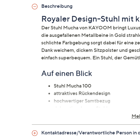
Beschreibung
Royaler Design-Stuhl mit
Der Stuhl Mucha von KAYOOM bringt Luxus i
die ausgefallenen Metallbeine in Gold stra
schlichte Farbgebung sorgt dabei für eine zei
Dank weichem, dickem Sitzpolster und gesc
einfach superbequem. Ein Stuhl, der Gemütl
Auf einen Blick
Stuhl Mucha 100
attraktives Rückendesign
hochwertiger Samtbezug
dekorativer Luxus-Stuhl
goldfarbene Metallbeine
Meh
belastbar bis ca. 150 kg
Kontaktadresse/Verantwortliche Person in 
Material