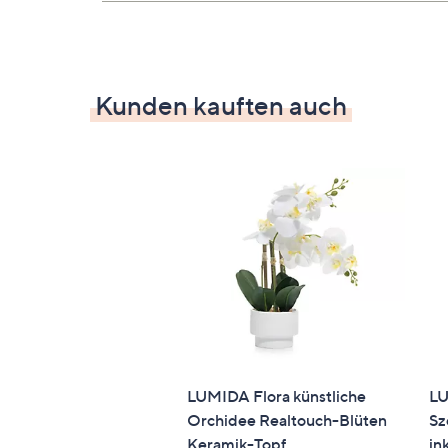
Stoffbezug: 100 % Polyester
Schaumstoff
Gestell: 100 % Eisen
Kunden kauften auch
Maße
ca. 56 x 59 x 85 cm (L x B x H)
Sitzhöhe: ca. 52,5 cm
Gewicht
ca. 9,5 kg
Identifikationsnummer
GTIN: 4063074537052
LUMIDA Flora künstliche
LU
Orchidee Realtouch-Blüten
Sz
Bitte beachten
Keramik-Topf
in