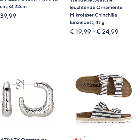
cm, Ø 22cm
etshop oder eine Packstation bestellt werden.
leuchtende Ornamente
cht möglich.
Mikrofaser Chinchilla
 39,99
Einzelbett, 4tlg.
€ 19,99 - € 24,99
ATINITY Ohrstecker
SALE