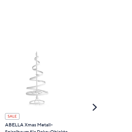
Scroll
Right
SALE
SALE
ABELLA Xmas Metall-
ELAMBIA 3 LED-Kerzen
Spiralbaum für Deko-Objekte
Aluminium-Körper Flam