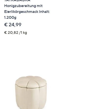
Honigzubereitung mit
Honigzubereitung Set mit
Eierlikörgeschmack Inhalt:
ätherischen Ölen exklusiv 
1.200g
QVC Inhalt 4x 120g
€ 24,99
€ 29,99
€ 20,82 /1 kg
€ 62,48 /1 kg