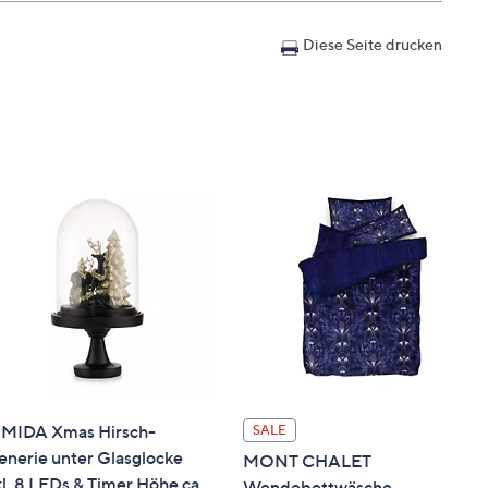
Diese Seite drucken
MIDA Xmas Hirsch-
SALE
enerie unter Glasglocke
MONT CHALET
kl. 8 LEDs & Timer Höhe ca.
Wendebettwäsche