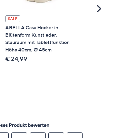
Scroll
Right
BODYFLEX LOUNGE Eck
SALE
RIMINI handgefertigt in 
ABELLA Casa Hocker in
individualisierbar
Blütenform Kunstleder,
3J.Herstellergarantie
Stauraum mit Tablettfunktion
Höhe 40cm, Ø 45cm
€ 3,149,00 - €
5,839,00
€ 24,99