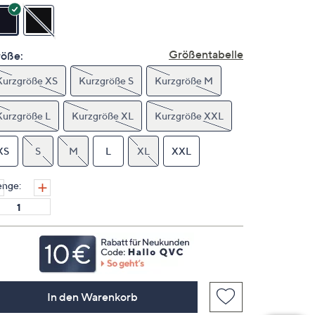
Link
auf
derselben
Seite.
Größentabelle
öße:
Kurzgröße XS
Kurzgröße S
Kurzgröße M
Kurzgröße L
Kurzgröße XL
Kurzgröße XXL
XS
S
M
L
XL
XXL
nge:
In den Warenkorb