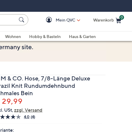
0
Mein QVC
Warenkorb
Einkaufswagen ist le
Wohnen
Hobby & Basteln
Haus & Garten
IM & CO. Hose, 7/8-Länge Deluxe
razil Knit Rundumdehnbund
chmales Bein
elöscht
 29,99
kl. USt,
zzgl. Versand
4.0
(4)
4
Bewertungen
lesen.
riante: