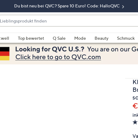
Du bist neu bei QVC? Spare 10 Euro! Code: HalloQVC
eblingsprodukt
nden
enn
rschläge
:well
Top bewertet
Q Sale
Mode
Beauty
Schmuck
rfügbar
nd,
erwenden
e
e
K
eiltasten
ach
B
ben
s
nd
G
€
ach
in
nten
der
ischen
Va