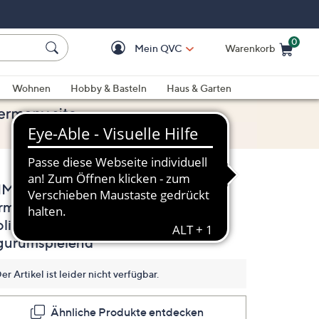
0
Mein QVC
Warenkorb
Einkaufswagen ist le
Wohnen
Hobby & Basteln
Haus & Garten
M & CO. Shirt, 1/1-
(0)
Bisher
rm Brazil Knit Jersey
gibt
es
olien-Druck
keine
Bewertungen
igurumspielend
für
dieses
Produkt..
er Artikel ist leider nicht verfügbar.
Link
auf
derselben
Ähnliche Produkte entdecken