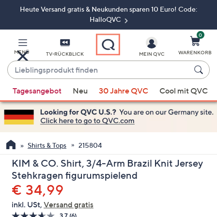
Heute Versand gratis & Neukunden sparen 10 Euro! Code:
Zum
Hauptinhalt
HalloQVC
springen
0
MENÜ
WARENKORB
TV-RÜCKBLICK
MEIN QVC
Lieblingsprodukt
finden
Wenn
Tagesangebot
Neu
30 Jahre QVC
Cool mit QVC
Vorschläge
verfügbar
sind,
verwenden
Sie
Shirts & Tops
215804
die
KIM & CO. Shirt, 3/4-Arm Brazil Knit Jersey
Pfeiltasten
Stehkragen figurumspielend
nach
Gelöscht
€ 34,99
oben
und
inkl. USt,
Versand gratis
nach
3.7
(6)