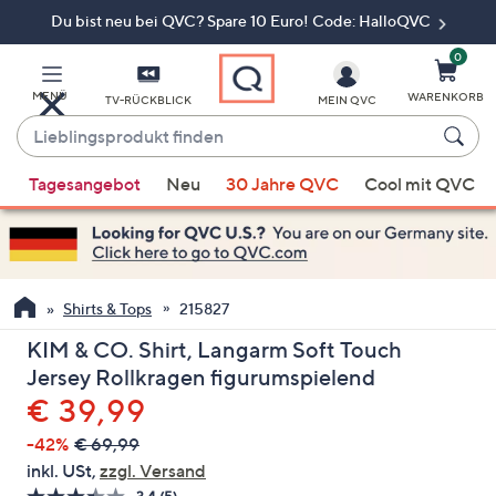
Du bist neu bei QVC? Spare 10 Euro! Code: HalloQVC
Zum
Hauptinhalt
springen
0
MENÜ
WARENKORB
TV-RÜCKBLICK
MEIN QVC
Lieblingsprodukt
finden
Wenn
Tagesangebot
Neu
30 Jahre QVC
Cool mit QVC
Vorschläge
verfügbar
sind,
verwenden
Sie
Shirts & Tops
215827
die
KIM & CO. Shirt, Langarm Soft Touch
Pfeiltasten
Jersey Rollkragen figurumspielend
nach
Gelöscht
€ 39,99
oben
und
-42%
€ 69,99
nach
inkl. USt,
zzgl. Versand
unten