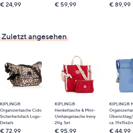
€ 24,99
€ 59,99
€ 89,99
Zuletzt angesehen
KIPLING®
KIPLING®
KIPLING® M
Organizertasche Cido
Henkeltasche & Mini-
Organizertas
Sicherheitsfach Logo-
Umhängetasche Ireny
Überschlag
Details
2tlg. Set
ca. 19x15x2
€ 72,99
€ 95,99
€ 44,99