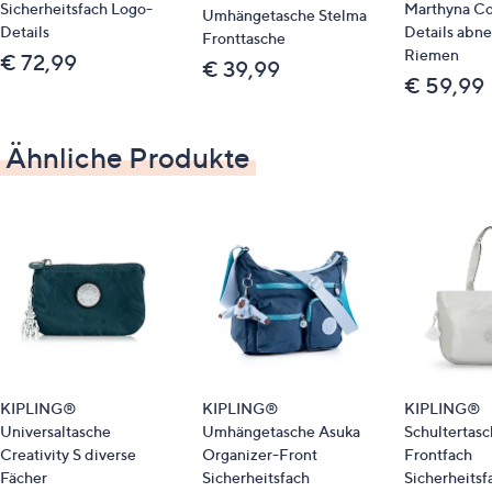
Sicherheitsfach Logo-
Marthyna Co
Umhängetasche Stelma
Details
Details abn
Pflege
Fronttasche
Riemen
€ 72,99
€ 39,99
mit feuchtem Tuch abwischen
€ 59,99
Ähnliche Produkte
KIPLING®
KIPLING®
KIPLING®
Universaltasche
Umhängetasche Asuka
Schultertasc
Creativity S diverse
Organizer-Front
Frontfach
Fächer
Sicherheitsfach
Sicherheitsf