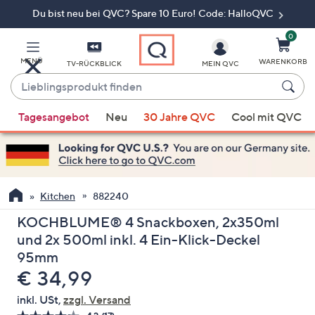
Du bist neu bei QVC? Spare 10 Euro! Code: HalloQVC
Zum
Hauptinhalt
springen
0
MENÜ
WARENKORB
TV-RÜCKBLICK
MEIN QVC
Lieblingsprodukt
finden
Wenn
Tagesangebot
Neu
30 Jahre QVC
Cool mit QVC
Vorschläge
verfügbar
sind,
verwenden
Sie
Kitchen
882240
die
KOCHBLUME® 4 Snackboxen, 2x350ml
Pfeiltasten
und 2x 500ml inkl. 4 Ein-Klick-Deckel
nach
95mm
oben
Gelöscht
€ 34,99
und
nach
inkl. USt,
zzgl. Versand
unten