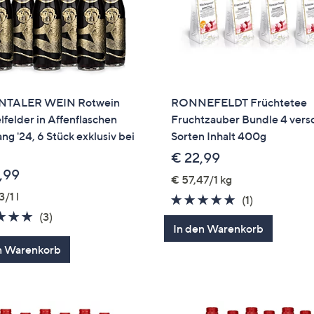
NTALER WEIN Rotwein
RONNEFELDT Früchtetee
felder in Affenflaschen
Fruchtzauber Bundle 4 vers
ng '24, 6 Stück exklusiv bei
Sorten Inhalt 400g
€ 22,99
,99
€ 57,47/1 kg
3/1 l
5.0
1
(1)
5.0
3
von
Bewertung
(3)
In den Warenkorb
von
Bewertungen
5
n Warenkorb
5