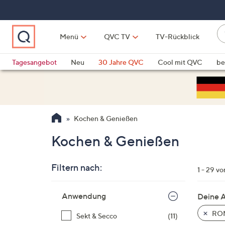
Zum
Hauptinhalt
springen
W
Menü
QVC TV
TV-Rückblick
su
W
d
Vo
Tagesangebot
Neu
30 Jahre QVC
Cool mit QVC
be
h
ve
QLINARISCH
Technik
si
v
Si
Kochen & Genießen
di
Pf
Kochen & Genießen
n
o
Filtern nach:
u
1 - 29 v
n
Zur
u
Anwendung
Deine 
Produktliste
o
springen
RO
Sekt & Secco
(11)
w