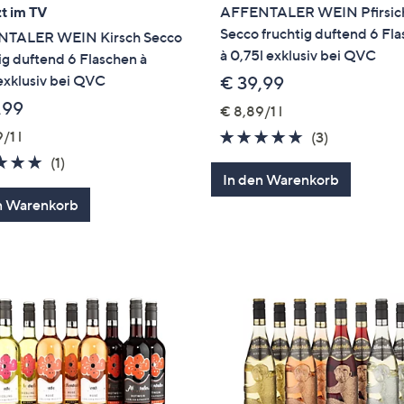
t im TV
AFFENTALER WEIN Pfirsic
Secco fruchtig duftend 6 Fl
TALER WEIN Kirsch Secco
à 0,75l exklusiv bei QVC
ig duftend 6 Flaschen à
exklusiv bei QVC
€ 39,99
,99
€ 8,89/1 l
/1 l
5.0
3
(3)
von
Bewertung
5.0
1
(1)
In den Warenkorb
5
von
Bewertungen
n Warenkorb
5