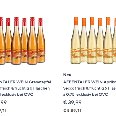
e
f
ouch-
eräten
ach
nks
zw.
chts,
m
ese
zuzeigen.
Neu
TALER WEIN Granatapfel
AFFENTALER WEIN Apriko
frisch & fruchtig 6 Flaschen
Secco frisch & fruchtig 6 Fla
l exklusiv bei QVC
à 0,75l exklusiv bei QVC
,99
€ 39,99
/1 l
€ 8,89/1 l