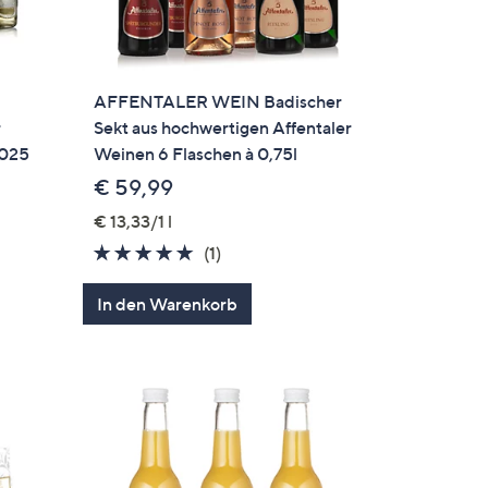
AFFENTALER WEIN Badischer
r
Sekt aus hochwertigen Affentaler
2025
Weinen 6 Flaschen à 0,75l
€ 59,99
€ 13,33/1 l
5.0
1
(1)
en
von
Bewertungen
In den Warenkorb
5