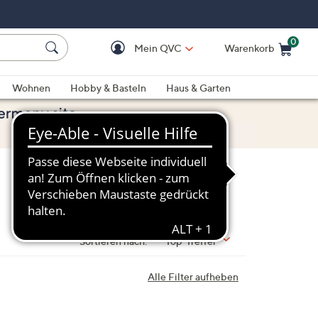
0
Mein QVC
Warenkorb
Einkaufswagen ist le
Wohnen
Hobby & Basteln
Haus & Garten
Sortieren nach:
Top-Treffer
Alle Filter aufheben