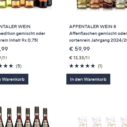
NTALER WEIN
AFFENTALER WEIN 8
nedition gemischt oder
Affenflaschen gemischt ode
rein Inhalt 9x 0,75l
sortenrein Jahrgang 2024/
,99
€ 59,99
/1 l
€ 13,33/1 l
5.0
5
5.0
1
(5)
(1)
von
Bewertungen
von
Bewertung
n Warenkorb
5
In den Warenkorb
5