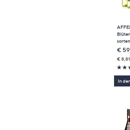
AFFE
Blüte
sorten
€ 59
€ 8,89
In de