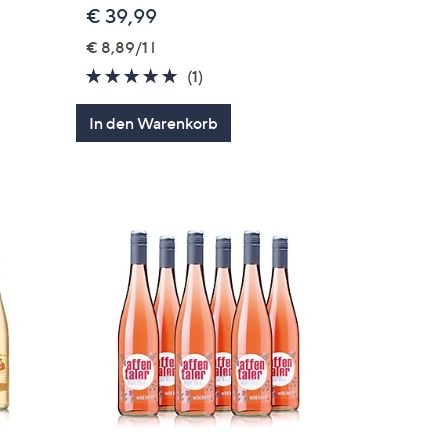
€ 39,99
en
€ 8,89/1 l
5.0
1
(1)
von
Bewertungen
In den Warenkorb
5