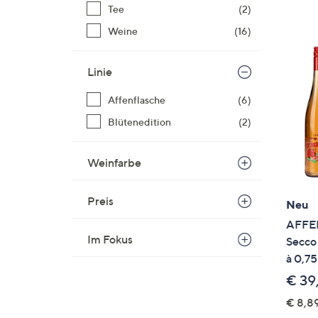
Si
Tee
(2)
au
Weine
(16)
T
G
Linie
n
li
Affenflasche
(6)
b
Blütenedition
(2)
re
u
di
Weinfarbe
an
Preis
Neu
AFFEN
Im Fokus
Secco 
à 0,75
€ 39
€ 8,89