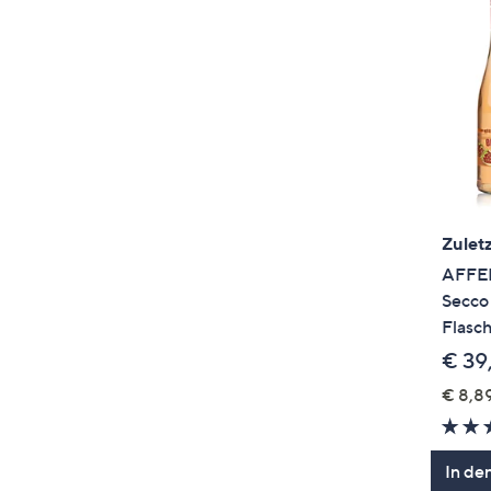
Zuletz
AFFE
Secco
Flasch
€ 39
€ 8,89
In de