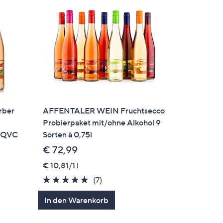
rber
AFFENTALER WEIN Fruchtsecco
Probierpaket mit/ohne Alkohol 9
ei QVC
Sorten à 0,75l
€ 72,99
€ 10,81/1 l
4.9
7
(7)
en
von
Bewertungen
In den Warenkorb
5