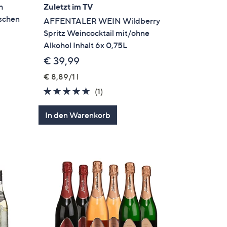
h
Zuletzt im TV
aschen
AFFENTALER WEIN Wildberry
Spritz Weincocktail mit/ohne
Alkohol Inhalt 6x 0,75L
€ 39,99
€ 8,89/1 l
en
5.0
1
(1)
von
Bewertungen
In den Warenkorb
5