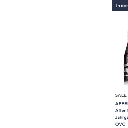
In de
SALE
AFFE
Affenf
Jahrg
QVC