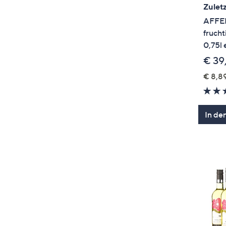
Zuletz
AFFEN
frucht
0,75l 
€ 39
€ 8,89
In de