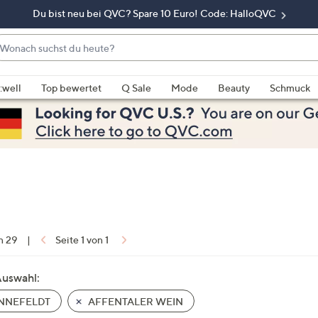
Du bist neu bei QVC? Spare 10 Euro! Code: HalloQVC
onach
chst
enn
u
rschläge
:well
Top bewertet
Q Sale
Mode
Beauty
Schmuck
eute?
rfügbar
nd,
erwenden
e
e
eiltasten
ach
ben
nd
on 29
|
Seite 1 von 1
ach
nten
Auswahl:
der
NNEFELDT
AFFENTALER WEIN
ischen