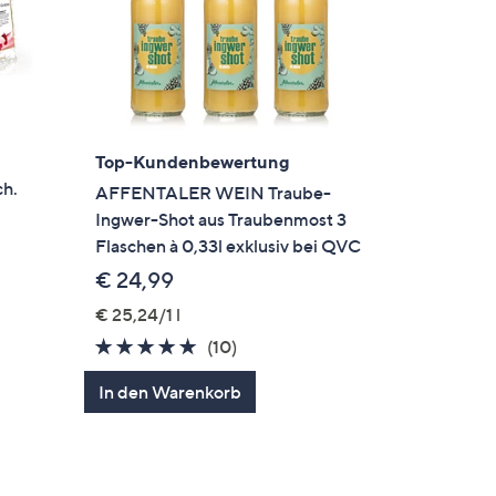
Top-Kundenbewertung
ch.
AFFENTALER WEIN Traube-
Ingwer-Shot aus Traubenmost 3
Flaschen à 0,33l exklusiv bei QVC
€ 24,99
€ 25,24/1 l
en
4.9
10
(10)
von
Bewertungen
In den Warenkorb
5