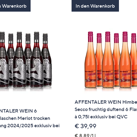
n Warenkorb
In den Warenkorb
AFFENTALER WEIN Himbe
Secco fruchtig duftend 6 Fl
NTALER WEIN 6
à 0,75l exklusiv bei QVC
laschen Merlot trocken
ang 2024/2025 exklusiv bei
€ 39,99
€ 8,89/1 l