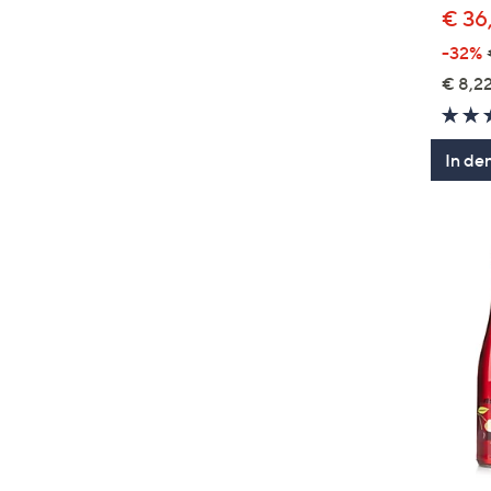
€ 36
-32%
€ 8,22
In de