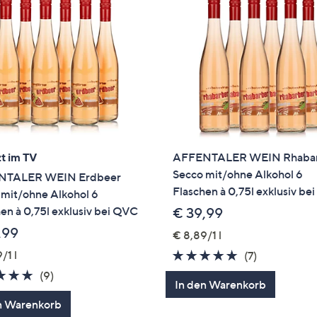
t im TV
AFFENTALER WEIN Rhaba
Secco mit/ohne Alkohol 6
NTALER WEIN Erdbeer
Flaschen à 0,75l exklusiv b
 mit/ohne Alkohol 6
en à 0,75l exklusiv bei QVC
€ 39,99
,99
€ 8,89/1 l
/1 l
4.9
7
(7)
von
Bewertung
4.9
9
(9)
In den Warenkorb
5
von
Bewertungen
n Warenkorb
5