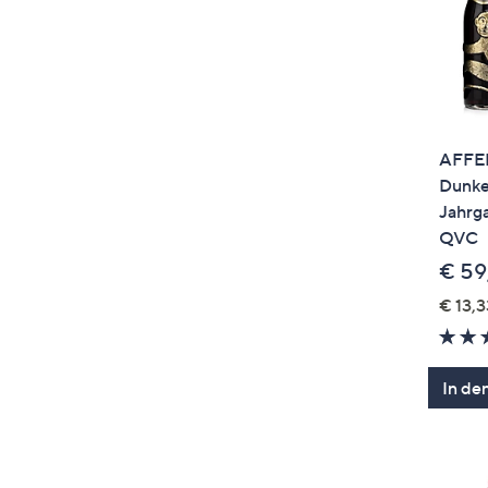
AFFE
Dunkel
Jahrga
QVC
€ 59
€ 13,3
In de