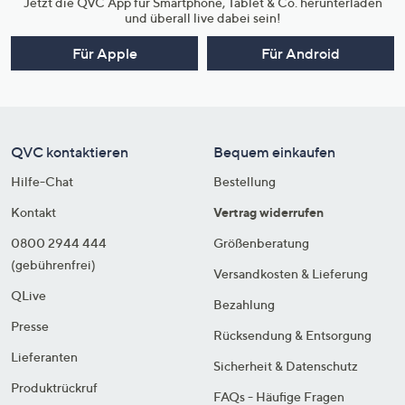
Jetzt die QVC App für Smartphone, Tablet & Co. herunterladen
und überall live dabei sein!
Für Apple
Für Android
QVC kontaktieren
Bequem einkaufen
Hilfe-Chat
Bestellung
Kontakt
Vertrag widerrufen
0800 2944 444
Größenberatung
(gebührenfrei)
Versandkosten & Lieferung
QLive
Bezahlung
Presse
Rücksendung & Entsorgung
Lieferanten
Sicherheit & Datenschutz
Produktrückruf
FAQs - Häufige Fragen