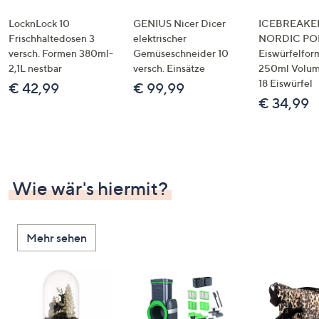
LocknLock 10
GENIUS Nicer Dicer
ICEBREAKE
Frischhaltedosen 3
elektrischer
NORDIC POP
versch. Formen 380ml-
Gemüseschneider 10
Eiswürfelfor
2,1L nestbar
versch. Einsätze
250ml Volume
18 Eiswürfel
€ 42,99
€ 99,99
€ 34,99
Wie wär's hiermit?
Mehr sehen