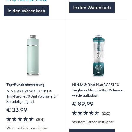
5
In den Warenkorb
In den Warenkorb
Top-Kundenbewertung
NINJA® Blast Max BC251EU
Tragbarer Mixer 570ml Volumen
NINJA® DW2401EU Thirsti
wiederaufladbar
Trinkflasche 700ml Volumen für
Sprudel geeignet
€ 89,99
€ 33,99
4.5
262
(262)
von
Bewertungen
4.6
301
(301)
Weitere Farben verfügbar
5
von
Bewertungen
Weitere Farben verfügbar
5