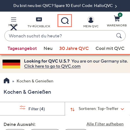
Du bist neu bei QVC? Spare 10 Euro! Code: HalloQVC
Zum
Hauptinhalt
springen
0
MENÜ
WARENKORB
TV-RÜCKBLICK
MEIN QVC
Wonach
suchst
Wenn
du
Tagesangebot
Neu
30 Jahre QVC
Cool mit QVC
Vorschläge
heute?
verfügbar
sind,
verwenden
Sie
Kochen & Genießen
die
Kochen & Genießen
Pfeiltasten
nach
oben
Sortieren:
Top-Treffer
Filter
(4)
und
nach
Deine Auswahl:
Alle Filter aufheben
unten