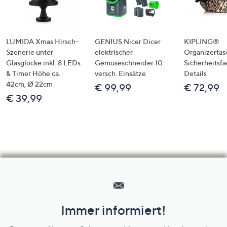
LUMIDA Xmas Hirsch-
GENIUS Nicer Dicer
KIPLING®
Szenerie unter
elektrischer
Organizertas
Glasglocke inkl. 8 LEDs
Gemüseschneider 10
Sicherheitsf
& Timer Höhe ca.
versch. Einsätze
Details
42cm, Ø 22cm
€ 99,99
€ 72,99
€ 39,99
Hilfeseiten,
Service
und
Immer informiert!
Unternehmensinformationen