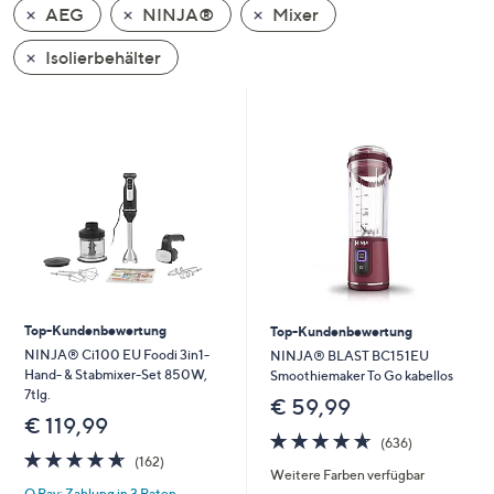
AEG
NINJA®
Mixer
oder
wischen
Isolierbehälter
Sie
auf
Touch-
Geräten
nach
links
bzw.
rechts,
um
diese
Top-Kundenbewertung
Top-Kundenbewertung
anzuzeigen.
NINJA® Ci100 EU Foodi 3in1-
NINJA® BLAST BC151EU
Hand- & Stabmixer-Set 850W,
Smoothiemaker To Go kabellos
7tlg.
€ 59,99
€ 119,99
4.6
636
(636)
4.6
162
von
Bewertungen
(162)
Weitere Farben verfügbar
von
Bewertungen
5
Q Pay: Zahlung in 3 Raten