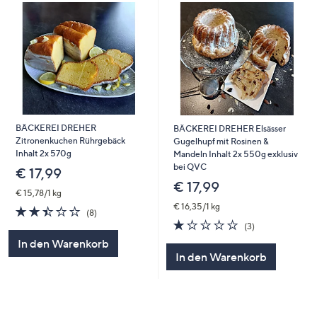
BÄCKEREI DREHER
BÄCKEREI DREHER Elsässer
Zitronenkuchen Rührgebäck
Gugelhupf mit Rosinen &
Inhalt 2x 570g
Mandeln Inhalt 2x 550g exklusiv
bei QVC
€ 17,99
€ 17,99
€ 15,78/1 kg
€ 16,35/1 kg
2.4
8
(8)
von
Bewertungen
1.0
3
(3)
5
von
Bewertungen
In den Warenkorb
5
In den Warenkorb