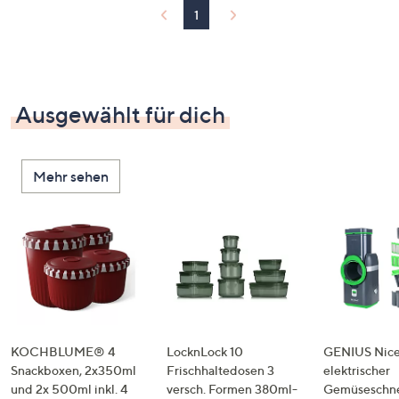
1
Ausgewählt für dich
Mehr sehen
KOCHBLUME® 4
LocknLock 10
GENIUS Nice
Snackboxen, 2x350ml
Frischhaltedosen 3
elektrischer
und 2x 500ml inkl. 4
versch. Formen 380ml-
Gemüseschne