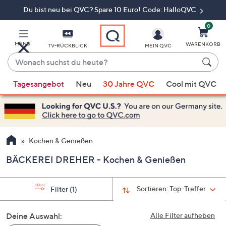
Du bist neu bei QVC? Spare 10 Euro! Code: HalloQVC
Zum
Hauptinhalt
springen
0
MENÜ
WARENKORB
TV-RÜCKBLICK
MEIN QVC
Wonach
suchst
Wenn
du
Tagesangebot
Neu
30 Jahre QVC
Cool mit QVC
Vorschläge
heute?
verfügbar
sind,
verwenden
Sie
Kochen & Genießen
die
BÄCKEREI DREHER - Kochen & Genießen
Pfeiltasten
nach
oben
Sortieren:
Top-Treffer
Filter
(1)
und
nach
Deine Auswahl:
Alle Filter aufheben
unten