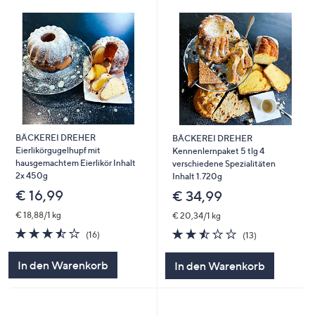
BÄCKEREI DREHER
BÄCKEREI DREHER
Eierlikörgugelhupf mit
Kennenlernpaket 5 tlg 4
hausgemachtem Eierlikör Inhalt
verschiedene Spezialitäten
2x 450g
Inhalt 1.720g
€ 16,99
€ 34,99
€ 18,88/1 kg
€ 20,34/1 kg
3.4
16
2.5
13
(16)
(13)
von
Bewertungen
von
Bewertungen
5
5
In den Warenkorb
In den Warenkorb