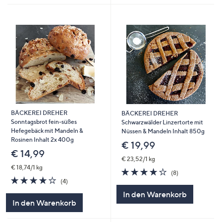
BÄCKEREI DREHER
BÄCKEREI DREHER
Sonntagsbrot fein-süßes
Schwarzwälder Linzertorte mit
Hefegebäck mit Mandeln &
Nüssen & Mandeln Inhalt 850g
Rosinen Inhalt 2x 400g
€ 19,99
€ 14,99
€ 23,52/1 kg
€ 18,74/1 kg
3.8
8
(8)
4.0
4
von
Bewertungen
(4)
von
Bewertungen
5
In den Warenkorb
5
In den Warenkorb