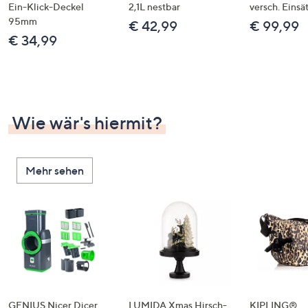
Ein-Klick-Deckel
2,1L nestbar
versch. Einsä
95mm
€ 42,99
€ 99,99
€ 34,99
Wie wär's hiermit?
Mehr sehen
GENIUS Nicer Dicer
LUMIDA Xmas Hirsch-
KIPLING®