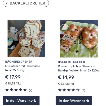
BÄCKEREI DREHER
oder
wischen
Sie
auf
Touch-
Geräten
nach
links
bzw.
rechts,
um
BÄCKEREI DREHER
BÄCKEREI DREHER
Nussstollen mit Haselnüsse
diese
Rosinenzopf ohne Glasur von
Inhalt 2x 850g
Hand geflochten Inhalt 2x 320g
anzuzeigen.
€ 17,99
€ 14,99
€ 10,58/1 kg
€ 23,42/1 kg
4.6
7
4.3
3
(7)
(3)
von
Bewertungen
von
Bewertungen
5
5
In den Warenkorb
In den Warenkorb