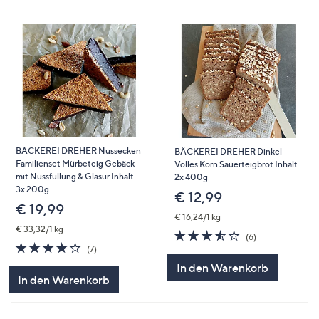
BÄCKEREI DREHER Nussecken
BÄCKEREI DREHER Dinkel
Familienset Mürbeteig Gebäck
Volles Korn Sauerteigbrot Inhalt
mit Nussfüllung & Glasur Inhalt
2x 400g
3x 200g
€ 12,99
€ 19,99
€ 16,24/1 kg
€ 33,32/1 kg
3.5
6
(6)
3.7
7
von
Bewertungen
(7)
von
Bewertungen
5
In den Warenkorb
5
In den Warenkorb