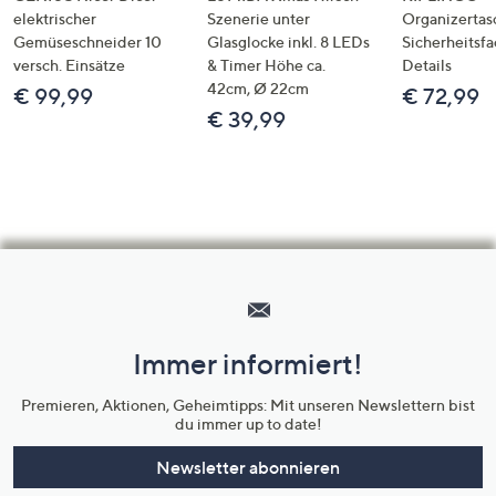
elektrischer
Szenerie unter
Organizertas
Gemüseschneider 10
Glasglocke inkl. 8 LEDs
Sicherheitsf
versch. Einsätze
& Timer Höhe ca.
Details
42cm, Ø 22cm
€ 99,99
€ 72,99
€ 39,99
Hilfeseiten,
Service
und
Immer informiert!
Unternehmensinformationen
Premieren, Aktionen, Geheimtipps: Mit unseren Newslettern bist
du immer up to date!
Newsletter abonnieren