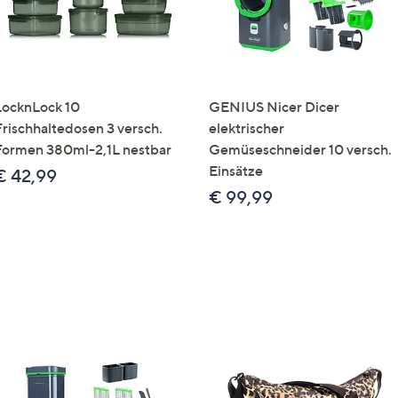
LocknLock 10
GENIUS Nicer Dicer
Frischhaltedosen 3 versch.
elektrischer
Formen 380ml-2,1L nestbar
Gemüseschneider 10 versch.
Einsätze
€ 42,99
€ 99,99