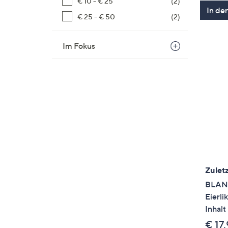
€ 10 - € 25
(2)
In de
€ 25 - € 50
(2)
Im Fokus
Zuletz
BLANK
Eierl
Inhal
€ 17