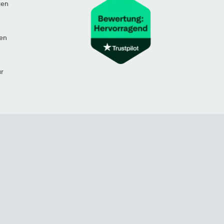
ten
en
ur