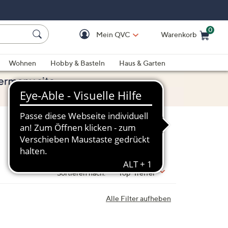
0
Mein QVC
Warenkorb
Einkaufswagen ist le
Wohnen
Hobby & Basteln
Haus & Garten
Sortieren nach:
Top-Treffer
Alle Filter aufheben