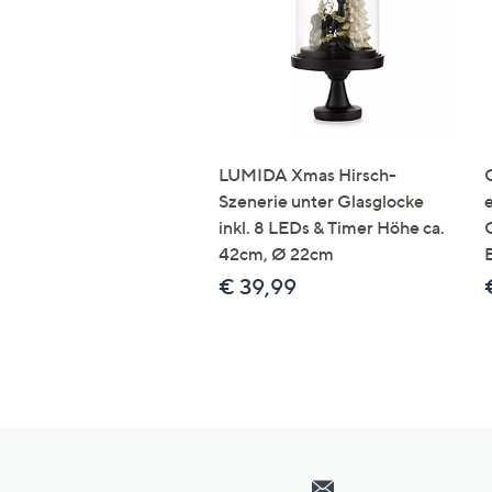
LUMIDA Xmas Hirsch-
Szenerie unter Glasglocke
inkl. 8 LEDs & Timer Höhe ca.
42cm, Ø 22cm
€ 39,99
Hilfeseiten,
Service