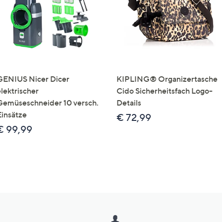
GENIUS Nicer Dicer
KIPLING® Organizertasche
elektrischer
Cido Sicherheitsfach Logo-
Gemüseschneider 10 versch.
Details
Einsätze
€ 72,99
€ 99,99