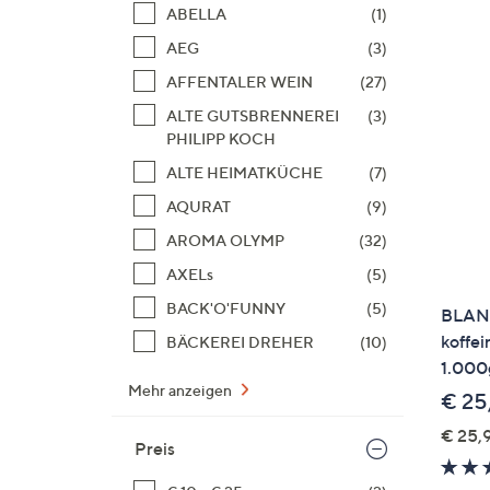
Si
ABELLA
(1)
au
AEG
(3)
T
AFFENTALER WEIN
(27)
G
n
ALTE GUTSBRENNEREI
(3)
PHILIPP KOCH
li
b
ALTE HEIMATKÜCHE
(7)
re
AQURAT
(9)
u
AROMA OLYMP
(32)
di
an
AXELs
(5)
BACK'O'FUNNY
(5)
BLANK
koffei
BÄCKEREI DREHER
(10)
1.000
Mehr anzeigen
€ 25
€ 25,9
Preis