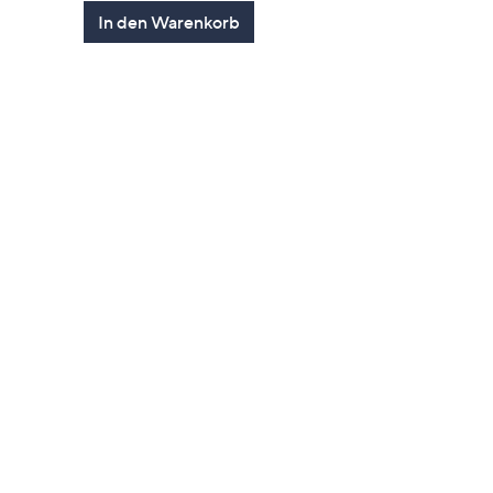
en
von
Bewertungen
In den Warenkorb
5