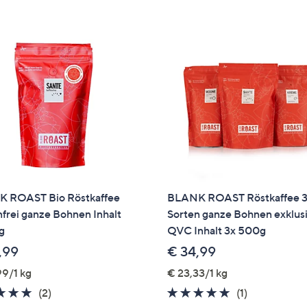
e
f
ouch-
eräten
ach
nks
zw.
chts,
m
ese
zuzeigen.
 ROAST Bio Röstkaffee
BLANK ROAST Röstkaffee 
nfrei ganze Bohnen Inhalt
Sorten ganze Bohnen exklusi
g
QVC Inhalt 3x 500g
,99
€ 34,99
9/1 kg
€ 23,33/1 kg
5.0
2
5.0
1
(2)
(1)