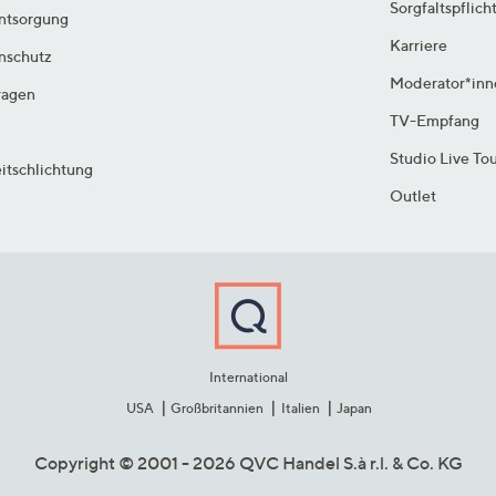
Sorgfaltspflich
ntsorgung
Karriere
enschutz
Moderator*inn
ragen
TV-Empfang
Studio Live To
itschlichtung
Outlet
International
USA
Großbritannien
Italien
Japan
Copyright © 2001 - 2026 QVC Handel S.à r.l. & Co. KG