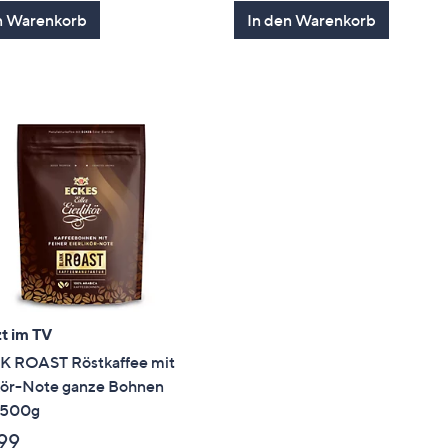
von
Bewertungen
von
Bewertung
n Warenkorb
In den Warenkorb
5
5
t im TV
 ROAST Röstkaffee mit
ikör-Note ganze Bohnen
t 500g
,99