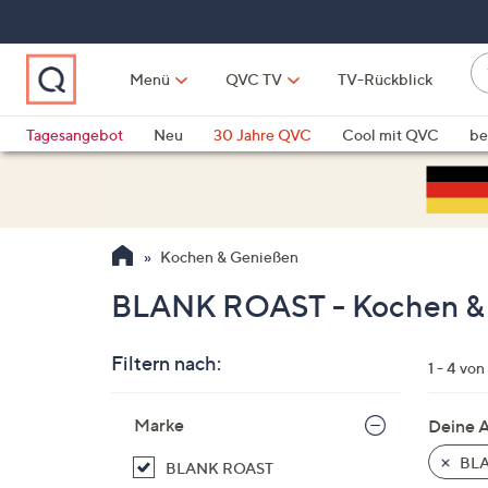
Zum
Hauptinhalt
springen
W
Menü
QVC TV
TV-Rückblick
su
W
d
Vo
Tagesangebot
Neu
30 Jahre QVC
Cool mit QVC
be
h
ve
QLINARISCH
Technik
si
v
Si
Kochen & Genießen
di
Pf
BLANK ROAST - Kochen &
n
o
Filtern nach:
u
1 - 4 von
n
Zur
u
Marke
Deine 
Produktliste
o
springen
BLA
BLANK ROAST
w