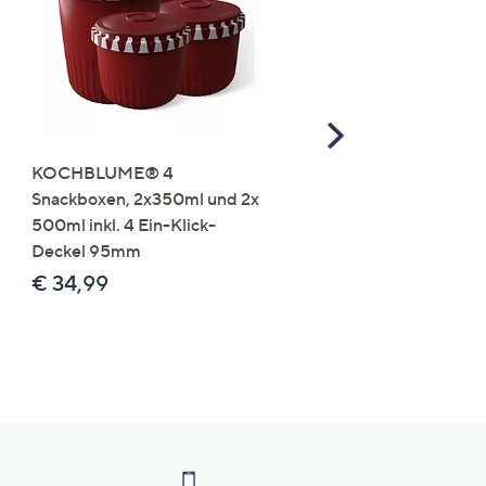
Scroll
Right
KOCHBLUME® 4
you:ly Pure Protein Limo
Snackboxen, 2x350ml und 2x
Lysin 575g für 25 Portio
500ml inkl. 4 Ein-Klick-
€ 49,99
Deckel 95mm
€ 86,94 /1 kg
€ 34,99