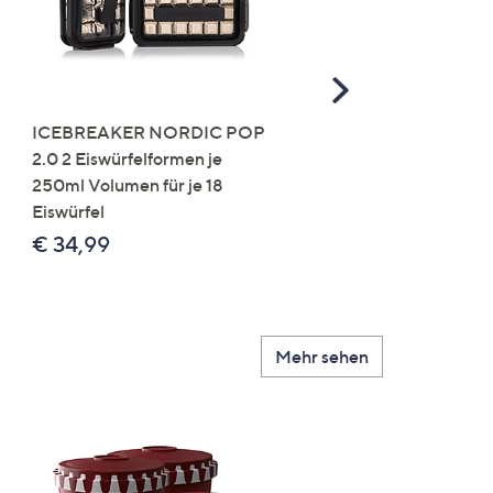
Scroll
Right
ICEBREAKER NORDIC POP
LocknLock 10
2.0 2 Eiswürfelformen je
Frischhaltedosen rund,
250ml Volumen für je 18
nestbar 250ml-4,0L
Eiswürfel
Gesamtvolumen 17,1L
€ 34,99
€ 49,99
Mehr sehen