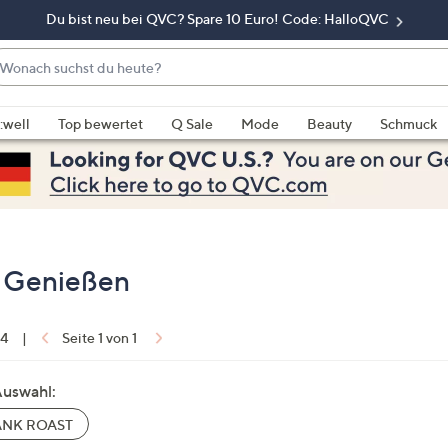
Du bist neu bei QVC? Spare 10 Euro! Code: HalloQVC
onach
chst
enn
u
rschläge
:well
Top bewertet
Q Sale
Mode
Beauty
Schmuck
eute?
rfügbar
nd,
erwenden
e
e
eiltasten
 Genießen
ach
ben
nd
 4
|
Seite 1 von 1
ach
nten
Auswahl:
der
NK ROAST
ischen