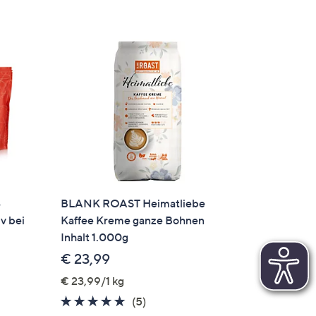
3
BLANK ROAST Heimatliebe
v bei
Kaffee Kreme ganze Bohnen
Inhalt 1.000g
€ 23,99
€ 23,99/1 kg
5.0
5
(5)