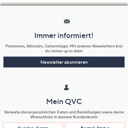
Hilfeseiten,
Service
und
Immer informiert!
Unternehmensinformationen
Premieren, Aktionen, Geheimtipps: Mit unseren Newslettern bist
du immer up to date!
Newsletter abonnieren
Mein QVC
Verwalte deine persönlichen Daten und Bestellungen sowie deine
Wunschliste in deinem Kundenkonto
Kunden-Konto
Bestell-Status