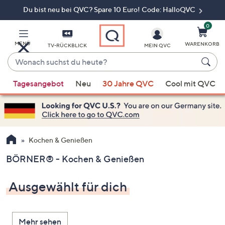
Du bist neu bei QVC? Spare 10 Euro! Code: HalloQVC
Zum
Hauptinhalt
springen
0
MENÜ
WARENKORB
TV-RÜCKBLICK
MEIN QVC
Wonach
suchst
Wenn
du
Tagesangebot
Neu
30 Jahre QVC
Cool mit QVC
Vorschläge
heute?
verfügbar
sind,
verwenden
Sie
Kochen & Genießen
die
BÖRNER® - Kochen & Genießen
Pfeiltasten
nach
Ausgewählt für dich
oben
und
nach
Mehr sehen
unten