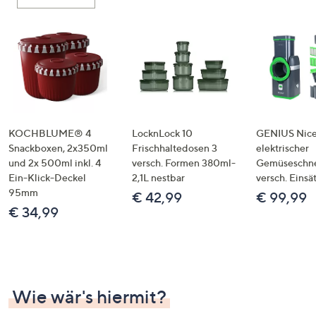
oder
wischen
Sie
auf
Touch-
Geräten
nach
links
KOCHBLUME® 4
LocknLock 10
GENIUS Nice
bzw.
Snackboxen, 2x350ml
Frischhaltedosen 3
elektrischer
und 2x 500ml inkl. 4
versch. Formen 380ml-
Gemüseschne
rechts,
Ein-Klick-Deckel
2,1L nestbar
versch. Einsä
um
95mm
€ 42,99
€ 99,99
diese
€ 34,99
anzuzeigen.
Wie wär's hiermit?