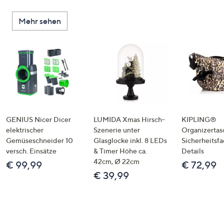
Mehr sehen
GENIUS Nicer Dicer
LUMIDA Xmas Hirsch-
KIPLING®
elektrischer
Szenerie unter
Organizertas
Gemüseschneider 10
Glasglocke inkl. 8 LEDs
Sicherheitsf
versch. Einsätze
& Timer Höhe ca.
Details
42cm, Ø 22cm
€ 99,99
€ 72,99
€ 39,99