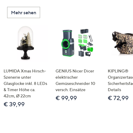
Mehr sehen
LUMIDA Xmas Hirsch-
GENIUS Nicer Dicer
KIPLING®
Szenerie unter
elektrischer
Organizertas
Glasglocke inkl. 8 LEDs
Gemüseschneider 10
Sicherheitsf
& Timer Höhe ca.
versch. Einsätze
Details
42cm, Ø 22cm
€ 99,99
€ 72,99
€ 39,99