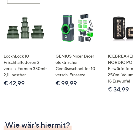
oder
wischen
Sie
auf
Touch-
Geräten
nach
links
LocknLock 10
GENIUS Nicer Dicer
ICEBREAKE
bzw.
Frischhaltedosen 3
elektrischer
NORDIC POP
versch. Formen 380ml-
Gemüseschneider 10
Eiswürfelfor
rechts,
2,1L nestbar
versch. Einsätze
250ml Volume
um
18 Eiswürfel
€ 42,99
€ 99,99
diese
€ 34,99
anzuzeigen.
Wie wär's hiermit?