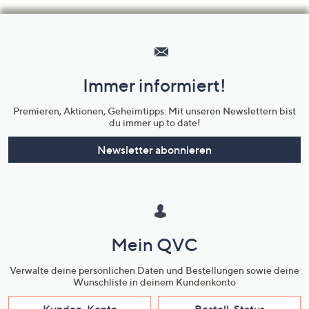
Hilfeseiten,
Service
und
Immer informiert!
Unternehmensinformationen
Premieren, Aktionen, Geheimtipps: Mit unseren Newslettern bist
du immer up to date!
Newsletter abonnieren
Mein QVC
Verwalte deine persönlichen Daten und Bestellungen sowie deine
Wunschliste in deinem Kundenkonto
Kunden-Konto
Bestell-Status