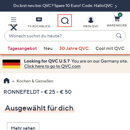
Du bist neu bei QVC? Spare 10 Euro! Code: HalloQVC
Zum
Hauptinhalt
springen
0
MENÜ
WARENKORB
TV-RÜCKBLICK
MEIN QVC
Wonach
suchst
Wenn
du
Tagesangebot
Neu
30 Jahre QVC
Cool mit QVC
Vorschläge
heute?
verfügbar
sind,
verwenden
Sie
Kochen & Genießen
die
RONNEFELDT - € 25 - € 50
Pfeiltasten
nach
Ausgewählt für dich
oben
und
nach
Mehr sehen
unten