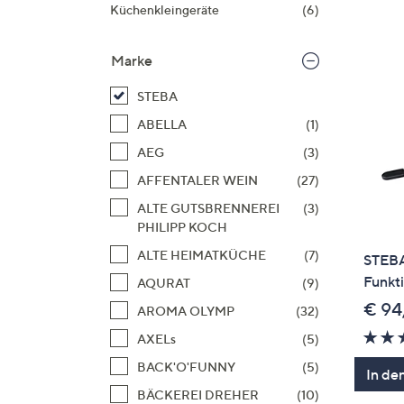
Si
Küchenkleingeräte
(6)
au
T
Marke
G
n
STEBA
li
ABELLA
(1)
b
AEG
(3)
re
AFFENTALER WEIN
(27)
u
di
ALTE GUTSBRENNEREI
(3)
an
PHILIPP KOCH
ALTE HEIMATKÜCHE
(7)
STEBA
Funkt
AQURAT
(9)
€ 94
AROMA OLYMP
(32)
AXELs
(5)
BACK'O'FUNNY
(5)
In de
BÄCKEREI DREHER
(10)