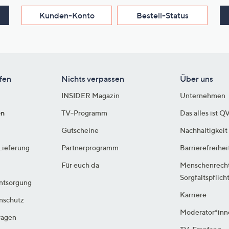
Kunden-Konto
Bestell-Status
fen
Nichts verpassen
Über uns
INSIDER Magazin
Unternehmen
en
TV-Programm
Das alles ist Q
Gutscheine
Nachhaltigkeit
Lieferung
Partnerprogramm
Barrierefreihei
Für euch da
Menschenrech
Sorgfaltspflich
ntsorgung
Karriere
enschutz
Moderator*inn
ragen