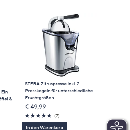
STEBA Zitruspresse inkl. 2
Presskegeln für unterschiedliche
 Ein-
Fruchtgrößen
ffel &
€ 49,99
4.6
7
(7)
von
Bewertungen
In den Warenkorb
5