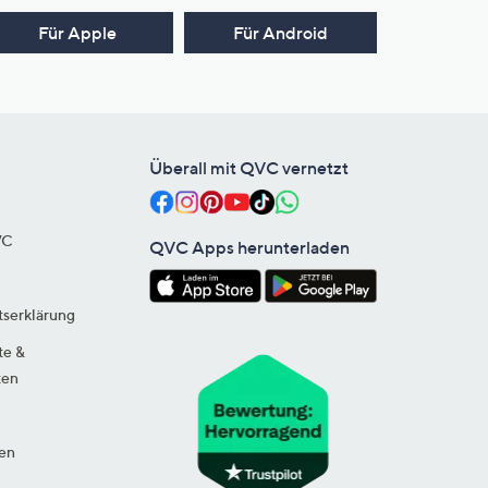
Für Apple
Für Android
Überall mit QVC vernetzt
VC
QVC Apps herunterladen
tserklärung
te &
ten
en