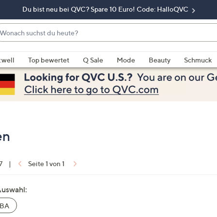
Du bist neu bei QVC? Spare 10 Euro! Code: HalloQVC
onach
chst
enn
u
rschläge
:well
Top bewertet
Q Sale
Mode
Beauty
Schmuck
eute?
rfügbar
nd,
erwenden
e
e
eiltasten
en
ach
ben
nd
7
|
Seite 1 von 1
ach
nten
Auswahl:
der
BA
ischen