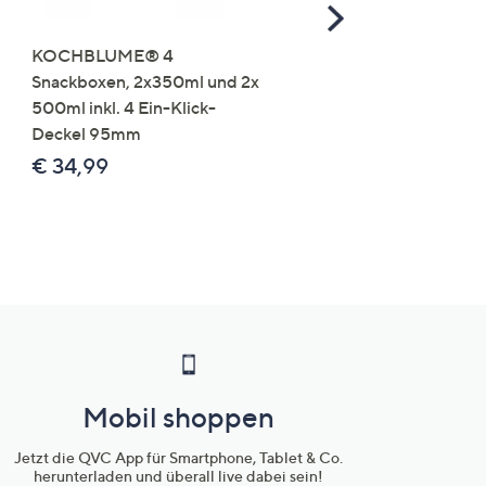
Scroll
Right
KOCHBLUME® 4
you:ly Pure Protein Limo
Snackboxen, 2x350ml und 2x
Lysin 575g für 25 Portio
500ml inkl. 4 Ein-Klick-
€ 49,99
Deckel 95mm
€ 86,94 /1 kg
€ 34,99
Mobil shoppen
Jetzt die QVC App für Smartphone, Tablet & Co.
herunterladen und überall live dabei sein!