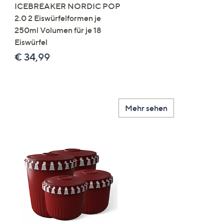
ICEBREAKER NORDIC POP
LocknLock 10
2.0 2 Eiswürfelformen je
Frischhaltedosen rund,
250ml Volumen für je 18
nestbar 250ml-4,0L
Eiswürfel
Gesamtvolumen 17,1L
€ 34,99
€ 49,99
Mehr sehen