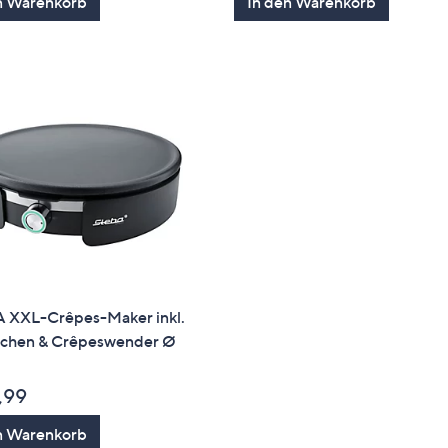
n Warenkorb
In den Warenkorb
 XXL-Crêpes-Maker inkl.
echen & Crêpeswender Ø
,99
n Warenkorb