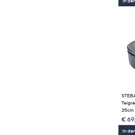
In de
STEBA
Teigr
35cm
€ 69
In de