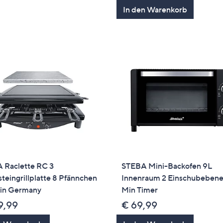
von
Bewertun
In den Warenkorb
5
 Raclette RC 3
STEBA Mini-Backofen 9L
teingrillplatte 8 Pfännchen
Innenraum 2 Einschubeben
in Germany
Min Timer
9,99
€ 69,99