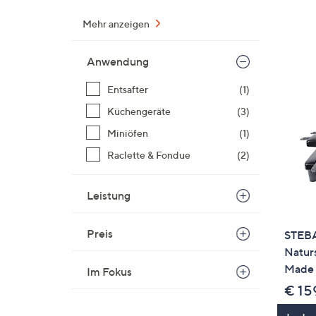
Mehr anzeigen
Anwendung
Entsafter
(1)
Küchengeräte
(3)
Miniöfen
(1)
Raclette & Fondue
(2)
Leistung
Preis
STEBA
Naturs
Made 
Im Fokus
€ 15