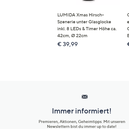
LUMIDA Xmas Hirsch-
Szenerie unter Glasglocke
inkl. 8 LEDs & Timer Höhe ca.
42cm, Ø 22cm
€ 39,99
Hilfeseiten,
Service
und
Immer informiert!
Unternehmensinformationen
Premieren, Aktionen, Geheimtipps: Mit unseren
Newslettern bist du immer up to date!