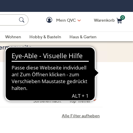
0
Mein QVC
Warenkorb
Einkaufswagen ist le
Wohnen
Hobby & Basteln
Haus & Garten
Sortieren nach:
Top-Treffer
Alle Filter aufheben