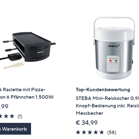
e
f
ouch-
eräten
ach
nks
zw.
chts,
m
ese
zuzeigen.
 Raclette mit Pizza-
Top-Kundenbewertung
ion 6 Pfännchen 1.500W
STEBA Mini-Reiskocher 0,9l
Knopf-Bedienung inkl. Reislö
,99
Messbecher
5.0
1
(1)
€ 34,99
von
Bewertungen
n Warenkorb
5
4.6
58
(58)