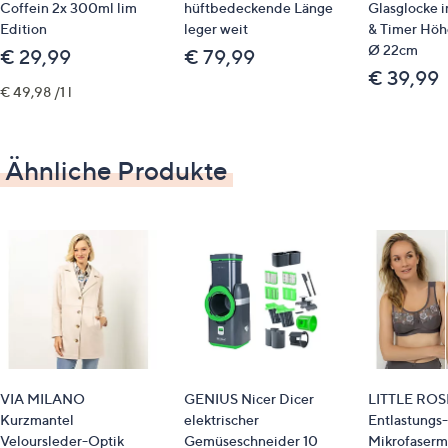
ca. 117 x 198 x 158 mm
Coffein 2x 300ml lim
hüftbedeckende Länge
Glasglocke i
Edition
leger weit
& Timer Höh
Identifikationsnummer
Ø 22cm
€ 29,99
€ 79,99
€ 39,99
€ 49,98 /1 l
GTIN: 4002942563731
Bitte beachten
Ähnliche Produkte
Dieser Artikel ist nicht an einen Paketshop oder
eine Packstation bestellbar.
VIA MILANO
GENIUS Nicer Dicer
LITTLE ROS
Kurzmantel
elektrischer
Entlastungs
Veloursleder-Optik
Gemüseschneider 10
Mikrofaserm