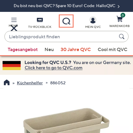
Du bist neu bei QVC? Spare 10 Euro! Code: HalloQVC
Zum
Hauptinhalt
springen
0
MENÜ
WARENKORB
TV-RÜCKBLICK
MEIN QVC
Lieblingsprodukt
finden
Wenn
Tagesangebot
Neu
30 Jahre QVC
Cool mit QVC
Vorschläge
verfügbar
sind,
verwenden
Sie
Küchenhelfer
886052
die
Pfeiltasten
nach
oben
und
nach
unten