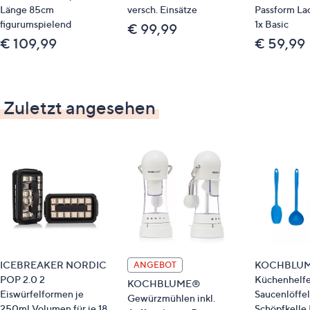
Länge 85cm
versch. Einsätze
Passform Lad
figurumspielend
1x Basic
€ 99,99
€ 109,99
€ 59,99
Zuletzt angesehen
ICEBREAKER NORDIC
KOCHBLU
ANGEBOT
POP 2.0 2
Küchenhelfe
KOCHBLUME®
Eiswürfelformen je
Saucenlöffel
Gewürzmühlen inkl.
250ml Volumen für je 18
Schöpfkelle 