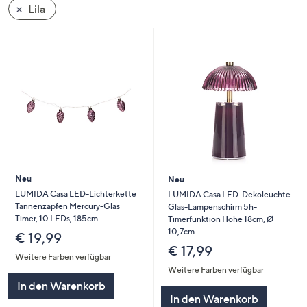
Lila
oder
wischen
Sie
auf
Touch-
Geräten
nach
links
bzw.
rechts,
um
Neu
Neu
diese
LUMIDA Casa LED-Lichterkette
LUMIDA Casa LED-Dekoleuchte
Tannenzapfen Mercury-Glas
Glas-Lampenschirm 5h-
anzuzeigen.
Timer, 10 LEDs, 185cm
Timerfunktion Höhe 18cm, Ø
10,7cm
€ 19,99
€ 17,99
Weitere Farben verfügbar
Weitere Farben verfügbar
In den Warenkorb
In den Warenkorb