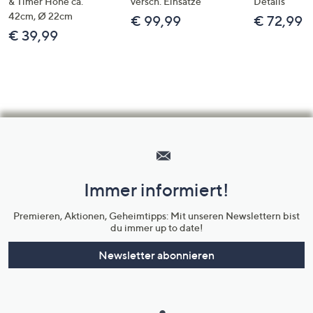
& Timer Höhe ca.
versch. Einsätze
Details
42cm, Ø 22cm
€ 99,99
€ 72,99
€ 39,99
Hilfeseiten,
Service
und
Immer informiert!
Unternehmensinformationen
Premieren, Aktionen, Geheimtipps: Mit unseren Newslettern bist
du immer up to date!
Newsletter abonnieren