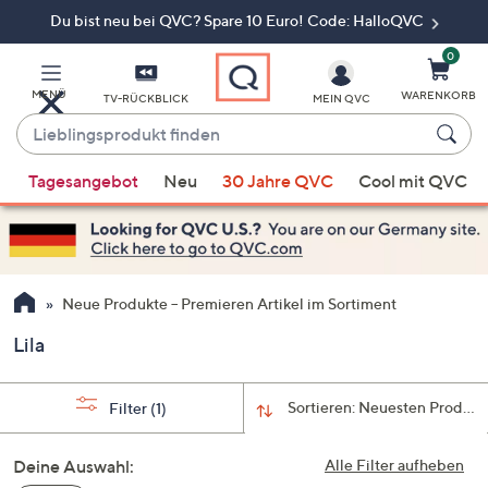
Du bist neu bei QVC? Spare 10 Euro! Code: HalloQVC
Zum
Hauptinhalt
springen
0
MENÜ
WARENKORB
TV-RÜCKBLICK
MEIN QVC
Lieblingsprodukt
finden
Wenn
Tagesangebot
Neu
30 Jahre QVC
Cool mit QVC
Vorschläge
verfügbar
sind,
verwenden
Sie
Neue Produkte – Premieren Artikel im Sortiment
die
Lila
Pfeiltasten
nach
oben
Sortieren:
Neuesten Produkt
Filter
(1)
und
nach
Deine Auswahl:
Alle Filter aufheben
unten