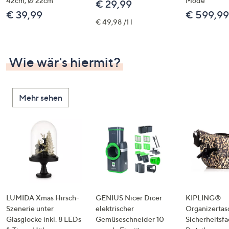
42cm, Ø 22cm
Mode
€ 29,99
€ 39,99
€ 599,99
€ 49,98 /1 l
Wie wär's hiermit?
Mehr sehen
LUMIDA Xmas Hirsch-
GENIUS Nicer Dicer
KIPLING®
Szenerie unter
elektrischer
Organizertas
Glasglocke inkl. 8 LEDs
Gemüseschneider 10
Sicherheitsf