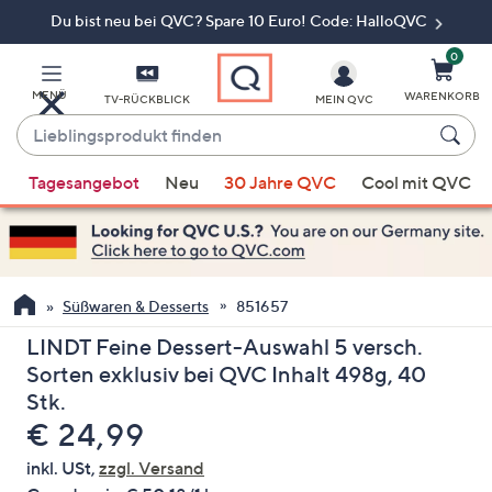
Du bist neu bei QVC? Spare 10 Euro! Code: HalloQVC
Zum
Hauptinhalt
springen
0
MENÜ
WARENKORB
TV-RÜCKBLICK
MEIN QVC
Lieblingsprodukt
finden
Wenn
Tagesangebot
Neu
30 Jahre QVC
Cool mit QVC
Vorschläge
verfügbar
sind,
verwenden
Sie
Süßwaren & Desserts
851657
die
LINDT Feine Dessert-Auswahl 5 versch.
Pfeiltasten
Sorten exklusiv bei QVC Inhalt 498g, 40
nach
Stk.
oben
Gelöscht
€ 24,99
und
nach
inkl. USt,
zzgl. Versand
unten