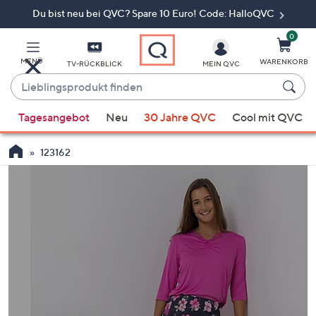
Du bist neu bei QVC? Spare 10 Euro! Code: HalloQVC
Zum
Hauptinhalt
springen
0
MENÜ
WARENKORB
TV-RÜCKBLICK
MEIN QVC
Lieblingsprodukt
finden
Wenn
Tagesangebot
Neu
30 Jahre QVC
Cool mit QVC
Vorschläge
verfügbar
123162
sind,
verwenden
Sie
die
Pfeiltasten
nach
oben
und
nach
unten