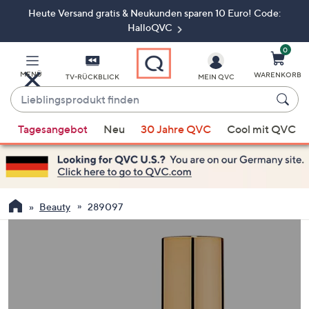
Heute Versand gratis & Neukunden sparen 10 Euro! Code:
Zum
Hauptinhalt
HalloQVC
springen
0
MENÜ
WARENKORB
TV-RÜCKBLICK
MEIN QVC
Lieblingsprodukt
finden
Wenn
Tagesangebot
Neu
30 Jahre QVC
Cool mit QVC
Vorschläge
verfügbar
sind,
verwenden
Sie
Beauty
289097
die
Pfeiltasten
nach
oben
und
nach