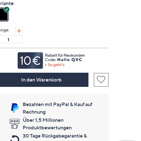
lesen.
riante:
Link
auf
derselben
Seite.
nge:
In den Warenkorb
Bezahlen mit PayPal & Kauf auf
Rechnung
Über 1,5 Millionen
Produktbewertungen
30 Tage Rückgabegarantie &