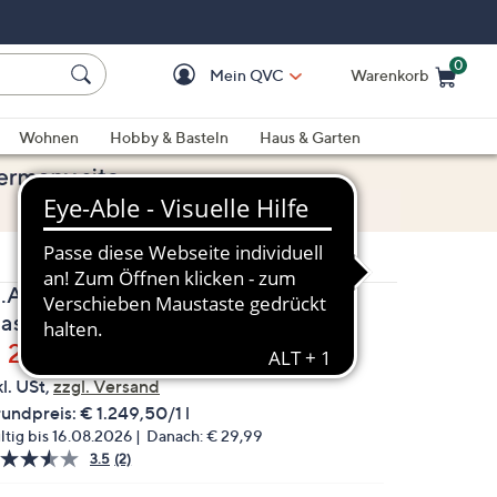
0
Mein QVC
Warenkorb
Einkaufswagen ist le
Wohnen
Hobby & Basteln
Haus & Garten
.ASAM® Magic Finish Lash Lift
ascara Schwarz Duo 2x 10ml
elöscht
 24,99
kl. USt,
zzgl. Versand
undpreis:
€ 1.249,50/1 l
ltig bis 16.08.2026
Danach:
€ 29,99
3.5
(2)
2
Bewertungen