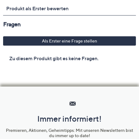
Hilfeseiten,
Service
und
Immer informiert!
Unternehmensinformationen
Premieren, Aktionen, Geheimtipps: Mit unseren Newslettern bist
du immer up to date!