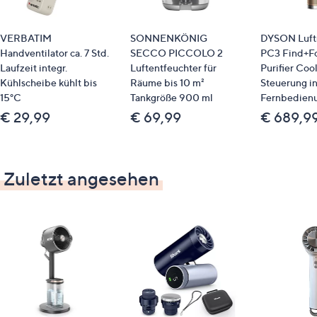
Bitte beachten
Dieser Artikel ist nicht an einen Paketshop, eine
VERBATIM
SONNENKÖNIG
DYSON Luftr
Packstation oder ins Ausland lieferbar.
Handventilator ca. 7 Std.
SECCO PICCOLO 2
PC3 Find+F
Laufzeit integr.
Luftentfeuchter für
Purifier Coo
Identifikationsnummer
Kühlscheibe kühlt bis
Räume bis 10 m²
Steuerung in
15°C
Tankgröße 900 ml
Fernbedien
GTIN: 5060409606024
€ 29,99
€ 69,99
€ 689,9
Zuletzt angesehen