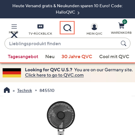
Heute Versand gratis & Neukunden sparen 10 Euro! Code:
Zum
Hauptinhalt
HalloQVC
springen
0
MENÜ
WARENKORB
TV-RÜCKBLICK
MEIN QVC
Lieblingsprodukt
finden
Wenn
Tagesangebot
Neu
30 Jahre QVC
Cool mit QVC
Vorschläge
verfügbar
sind,
verwenden
Sie
Technik
845510
die
Pfeiltasten
nach
oben
und
nach