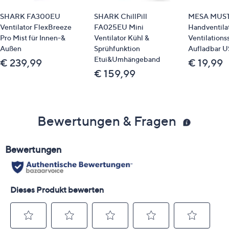
SHARK FA300EU
SHARK ChillPill
MESA MUS
Ventilator FlexBreeze
FA025EU Mini
Handventilat
Pro Mist für Innen-&
Ventilator Kühl &
Ventilations
Außen
Sprühfunktion
Aufladbar 
Etui&Umhängeband
€ 239,99
€ 19,99
€ 159,99
Bewertungen & Fragen