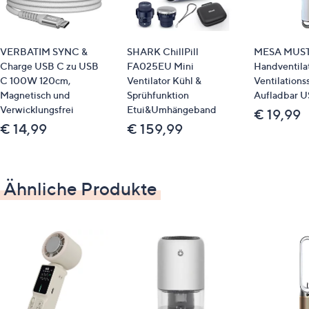
Laufzeit, in 4 Stunden vollständig aufladbar und
austauschbar
praktischer, versteckter Tragegriff für einfachen
VERBATIM SYNC &
SHARK ChillPill
MESA MUS
Transport
Charge USB C zu USB
FA025EU Mini
Handventilat
C 100W 120cm,
Ventilator Kühl &
Ventilations
Nachtmodus mit ausgeschaltetem Display und
Magnetisch und
Sprühfunktion
Aufladbar 
stummen Signaltönen für ungestörten Schlaf
Verwicklungsfrei
Etui&Umhängeband
€ 19,99
Eco-Modus passt den Luftstrom stromsparend an
€ 14,99
€ 159,99
die Raumtemperatur an
große Digitalanzeige und magnetische
Fernbedienung, die im Dunkeln leuchtet
Timer für automatisches Ein- oder Ausschalten
Ähnliche Produkte
von 1 bis 12 Stunden
3 verschiedene Betriebsmodi
Gewicht
ca. 5,5 kg