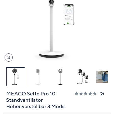
unten
oder
wischen
Sie
auf
Touch-
Geräten
nach
links
bzw.
rechts,
um
diese
anzuzeigen.
MEACO Sefte Pro 10
(0)
Bisher
Standventilator
gibt
es
Höhenverstellbar 3 Modis
keine
Bewert