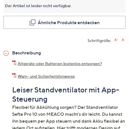
für
Der Artikel ist leider nicht verfügbar.
dieses
Produkt
Link
auf
Ähnliche Produkte entdecken
derselb
Seite.
Schriftgröße:
Beschreibung
Altgeräte oder Batterien kostenlos entsorgen?
Warn- und Sicherheitshinweise
Leiser Standventilator mit App-
Steuerung
Flexibel für Abkühlung sorgen? Der Standventilator
Sefte Pro 10 von MEACO macht's dir leicht. Du kannst
ihn bequem per App steuern und dank Akku flexibel an
jedem Ort aufstellen. Hier trifft modernes Design auf