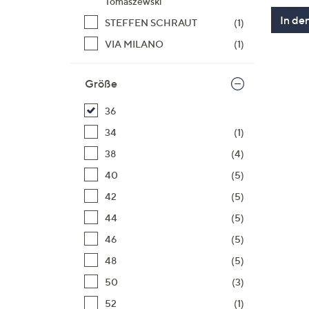
Tomaszewski
In de
STEFFEN SCHRAUT
(1)
VIA MILANO
(1)
Größe
36
34
(1)
38
(4)
40
(5)
42
(5)
44
(5)
46
(5)
48
(5)
50
(3)
52
(1)