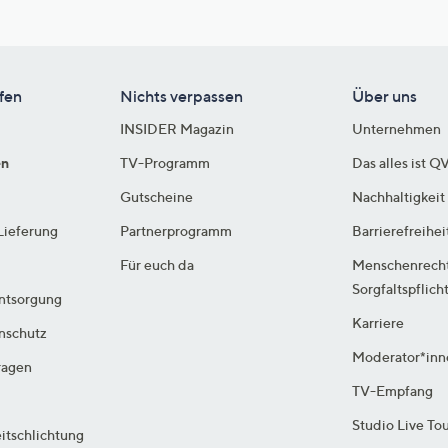
fen
Nichts verpassen
Über uns
INSIDER Magazin
Unternehmen
en
TV-Programm
Das alles ist Q
Gutscheine
Nachhaltigkeit
Lieferung
Partnerprogramm
Barrierefreihei
Für euch da
Menschenrech
Sorgfaltspflich
ntsorgung
Karriere
enschutz
Moderator*inn
ragen
TV-Empfang
Studio Live To
itschlichtung