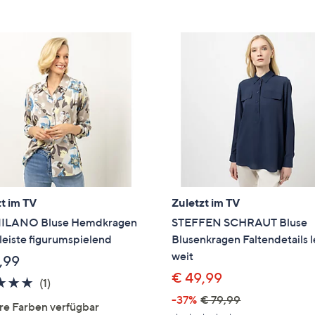
e
f
ouch-
eräten
ach
nks
zw.
chts,
m
ese
zuzeigen.
t im TV
Zuletzt im TV
ILANO Bluse Hemdkragen
STEFFEN SCHRAUT Bluse
eiste figurumspielend
Blusenkragen Faltendetails 
weit
,99
€ 49,99
5.0
1
(1)
von
Bewertungen
-37%
€ 79,99
re Farben verfügbar