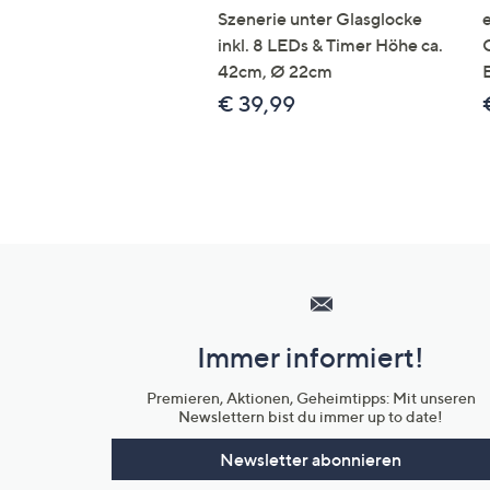
Szenerie unter Glasglocke
inkl. 8 LEDs & Timer Höhe ca.
42cm, Ø 22cm
€ 39,99
Hilfeseiten,
Service
und
Immer informiert!
Unternehmensinformationen
Premieren, Aktionen, Geheimtipps: Mit unseren
Newslettern bist du immer up to date!
Newsletter abonnieren