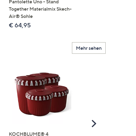
Pantolette Uno - Stand
Tops Mikrofaser Seitensc
Together Materialmix Skech-
leger weit
Air® Sohle
€ 24,99
€ 64,95
Mehr sehen
Scroll
Right
KOCHBLUME® 4
you:ly Pure Protein Limo