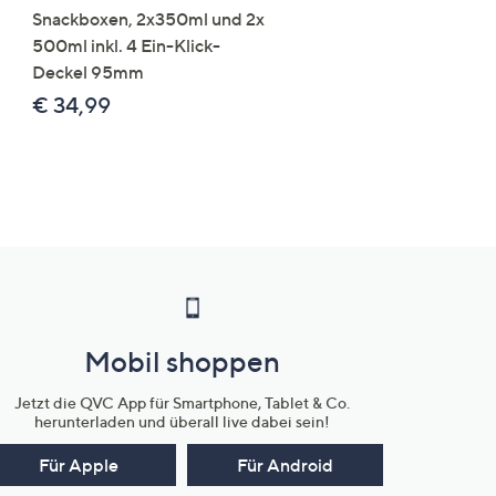
Snackboxen, 2x350ml und 2x
Lysin 575g für 25 Portio
500ml inkl. 4 Ein-Klick-
€ 49,99
Deckel 95mm
€ 86,94 /1 kg
€ 34,99
Mobil shoppen
Jetzt die QVC App für Smartphone, Tablet & Co.
herunterladen und überall live dabei sein!
Für Apple
Für Android