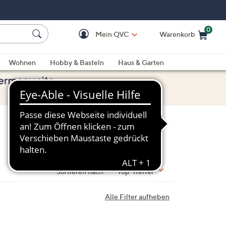
0
Mein QVC
Warenkorb
Einkaufswagen ist le
Wohnen
Hobby & Basteln
Haus & Garten
Sortieren nach:
Top-Treffer
Alle Filter aufheben