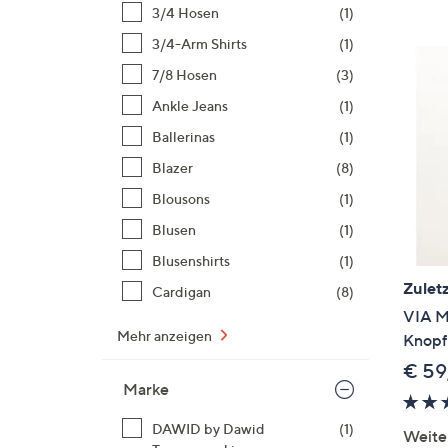
Si
3/4 Hosen
(1)
au
3/4-Arm Shirts
(1)
T
7/8 Hosen
(3)
G
n
Ankle Jeans
(1)
li
Ballerinas
(1)
b
Blazer
(8)
re
Blousons
(1)
u
di
Blusen
(1)
an
Blusenshirts
(1)
Zuletz
Cardigan
(8)
VIA M
Mehr anzeigen
Knopfl
€ 59
Marke
DAWID by Dawid
(1)
Weite