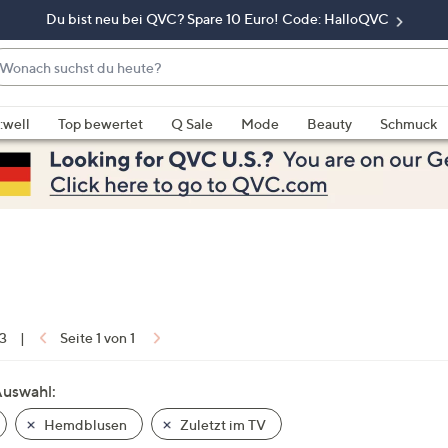
Du bist neu bei QVC? Spare 10 Euro! Code: HalloQVC
onach
chst
enn
u
rschläge
:well
Top bewertet
Q Sale
Mode
Beauty
Schmuck
eute?
rfügbar
nd,
erwenden
e
e
eiltasten
ach
ben
nd
 3
|
Seite 1 von 1
ach
nten
Auswahl:
der
Hemdblusen
Zuletzt im TV
ischen