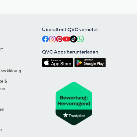
Überall mit QVC vernetzt
VC
QVC Apps herunterladen
tserklärung
te &
ten
en
ur