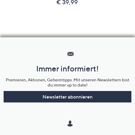
€ 39,99
Hilfeseiten,
Service
und
Immer informiert!
Unternehmensinformationen
Premieren, Aktionen, Geheimtipps: Mit unseren Newslettern bist
du immer up to date!
Newsletter abonnieren