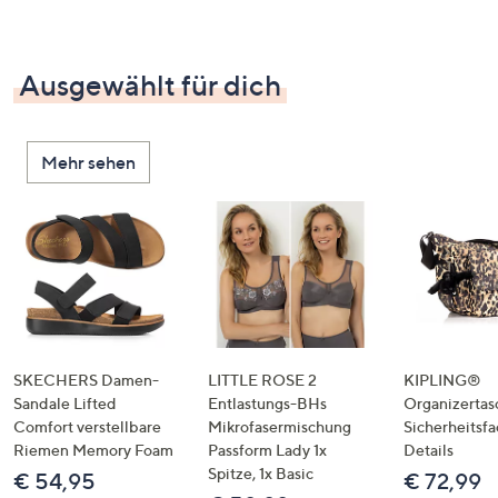
Ausgewählt für dich
Mehr sehen
SKECHERS Damen-
LITTLE ROSE 2
KIPLING®
Sandale Lifted
Entlastungs-BHs
Organizertas
Comfort verstellbare
Mikrofasermischung
Sicherheitsf
Riemen Memory Foam
Passform Lady 1x
Details
Spitze, 1x Basic
€ 54,95
€ 72,99