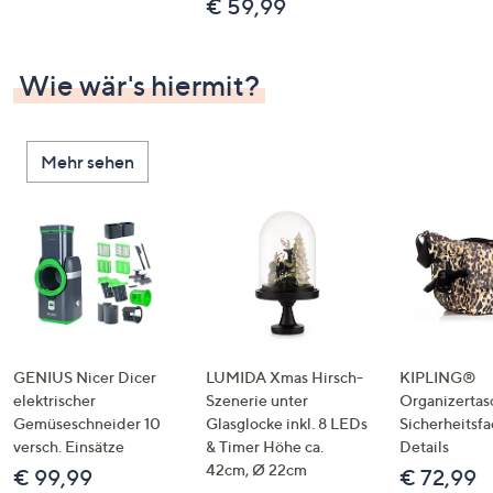
€ 59,99
Wie wär's hiermit?
Mehr sehen
GENIUS Nicer Dicer
LUMIDA Xmas Hirsch-
KIPLING®
elektrischer
Szenerie unter
Organizertas
Gemüseschneider 10
Glasglocke inkl. 8 LEDs
Sicherheitsf
versch. Einsätze
& Timer Höhe ca.
Details
42cm, Ø 22cm
€ 99,99
€ 72,99