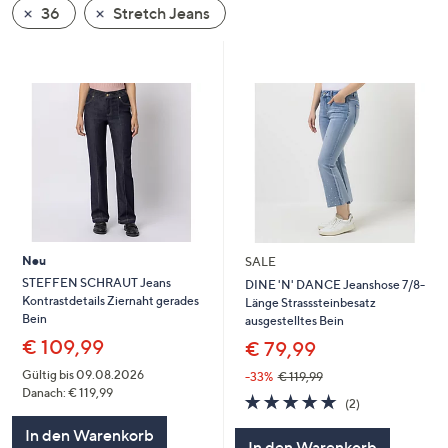
36
Stretch Jeans
oder
wischen
Sie
auf
Touch-
Geräten
nach
links
bzw.
rechts,
um
Neu
SALE
diese
STEFFEN SCHRAUT Jeans
DINE 'N' DANCE Jeanshose 7/8-
Kontrastdetails Ziernaht gerades
Länge Strasssteinbesatz
anzuzeigen.
Bein
ausgestelltes Bein
€ 109,99
€ 79,99
Gültig bis 09.08.2026
-33%
€ 119,99
Danach: € 119,99
5.0
2
(2)
von
Bewertungen
In den Warenkorb
5
In den Warenkorb