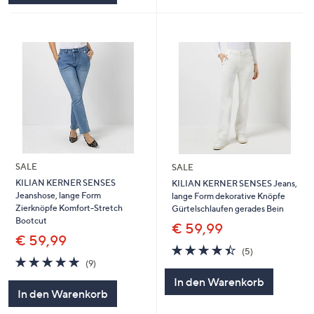
SALE
SALE
KILIAN KERNER SENSES
KILIAN KERNER SENSES Jeans,
Jeanshose, lange Form
lange Form dekorative Knöpfe
Zierknöpfe Komfort-Stretch
Gürtelschlaufen gerades Bein
Bootcut
€ 59,99
€ 59,99
4.4
5
(5)
4.8
9
von
Bewertungen
(9)
von
Bewertungen
5
In den Warenkorb
5
In den Warenkorb