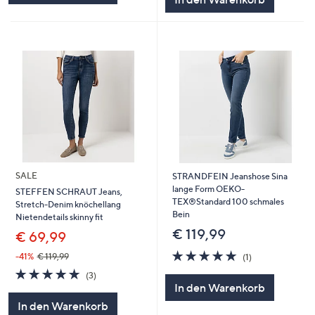
SALE
STRANDFEIN Jeanshose Sina
lange Form OEKO-
STEFFEN SCHRAUT Jeans,
TEX®Standard 100 schmales
Stretch-Denim knöchellang
Bein
Nietendetails skinny fit
€ 119,99
€ 69,99
5.0
1
-41%
€ 119,99
(1)
von
Bewertungen
5.0
3
(3)
5
von
Bewertungen
In den Warenkorb
5
In den Warenkorb