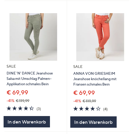
SALE
SALE
DINE 'N' DANCE Jeanshose
ANNA VON GRIESHEIM
Salsa mit Umschlag Palmen-
Jeanshose knöchellang mit
Applikation schmales Bein
Fransen schmales Bein
€ 69,99
€ 69,99
-41%
€ 119,99
-41%
€ 119,99
4.3
3
4.2
4
(3)
(4)
von
Bewertungen
von
Bewertungen
5
5
In den Warenkorb
In den Warenkorb