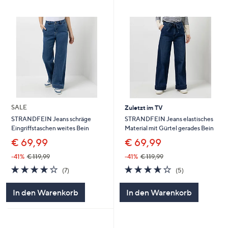
SALE
Zuletzt im TV
STRANDFEIN Jeans elastisches
STRANDFEIN Jeans schräge
Material mit Gürtel gerades Bein
Eingriffstaschen weites Bein
€ 69,99
€ 69,99
-41%
€ 119,99
-41%
€ 119,99
3.6
5
4.1
7
(5)
(7)
von
Bewertungen
von
Bewertungen
5
5
In den Warenkorb
In den Warenkorb