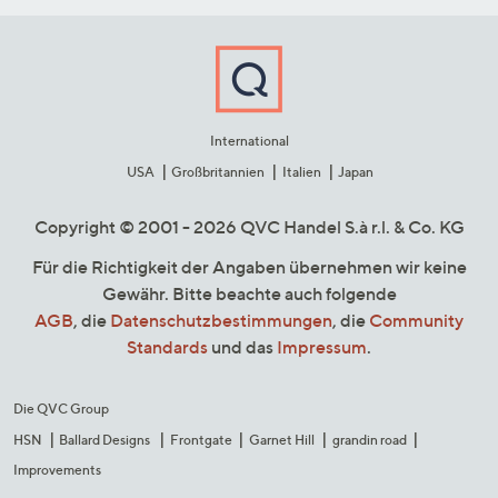
International
USA
Großbritannien
Italien
Japan
Copyright © 2001 - 2026 QVC Handel S.à r.l. & Co. KG
Für die Richtigkeit der Angaben übernehmen wir keine
Gewähr. Bitte beachte auch folgende
AGB
, die
Datenschutzbestimmungen
, die
Community
Standards
und das
Impressum
.
Die QVC Group
HSN
Ballard Designs
Frontgate
Garnet Hill
grandin road
Improvements