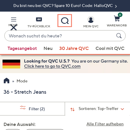
Du bist neu bei QVC? Spare 10 Euro! Code: HalloQVC
Zum
Hauptinhalt
springen
0
MENÜ
WARENKORB
TV-RÜCKBLICK
MEIN QVC
Wonach
suchst
Wenn
du
Tagesangebot
Neu
30 Jahre QVC
Cool mit QVC
Vorschläge
heute?
verfügbar
sind,
verwenden
Sie
Mode
die
36 - Stretch Jeans
Pfeiltasten
nach
oben
Sortieren:
Top-Treffer
Filter
(2)
und
nach
Deine Auswahl:
Alle Filter aufheben
unten