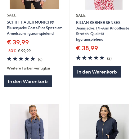
SALE
SALE
SCHIFFHAUER MUNICH®
KILIAN KERNER SENSES
Blusenjacke Costa Rica Spitze am
Jeansjacke. 1/1-Arm Knopfleiste
Ärmelsaum figurumspielend
Stretch-Qualität
figurumspielend
€ 39,99
€ 38,99
-60%
€ 99,99
5.0
2
5.0
6
(2)
(6)
von
Bewertungen
von
Bewertungen
5
Weitere Farben verfügbar
5
In den Warenkorb
In den Warenkorb