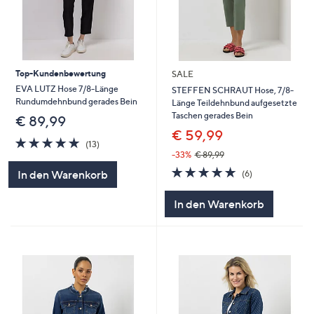
Top-Kundenbewertung
SALE
EVA LUTZ Hose 7/8-Länge
STEFFEN SCHRAUT Hose, 7/8-
Rundumdehnbund gerades Bein
Länge Teildehnbund aufgesetzte
Taschen gerades Bein
€ 89,99
€ 59,99
5.0
13
(13)
von
Bewertungen
-33%
€ 89,99
5
5.0
6
In den Warenkorb
(6)
von
Bewertungen
5
In den Warenkorb