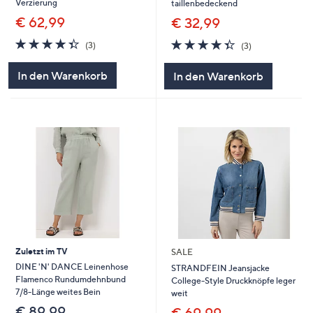
Verzierung
taillenbedeckend
€ 62,99
€ 32,99
4.3
3
4.3
3
(3)
(3)
von
Bewertungen
von
Bewertungen
5
5
In den Warenkorb
In den Warenkorb
Zuletzt im TV
SALE
DINE 'N' DANCE Leinenhose
STRANDFEIN Jeansjacke
Flamenco Rundumdehnbund
College-Style Druckknöpfe leger
7/8-Länge weites Bein
weit
€ 89,99