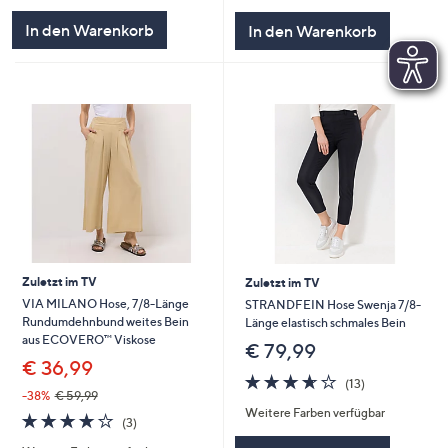
5
5
In den Warenkorb
In den Warenkorb
Zuletzt im TV
Zuletzt im TV
VIA MILANO Hose, 7/8-Länge
STRANDFEIN Hose Swenja 7/8-
Rundumdehnbund weites Bein
Länge elastisch schmales Bein
aus ECOVERO™ Viskose
€ 79,99
€ 36,99
3.6
13
(13)
von
Bewertungen
-38%
€ 59,99
Weitere Farben verfügbar
5
3.7
3
(3)
von
Bewertungen