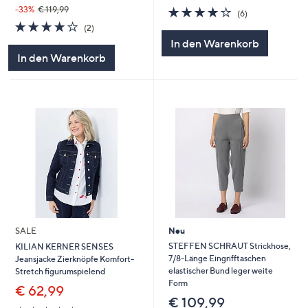
4.0
6
-33%
€ 119,99
(6)
von
Bewertungen
4.0
2
(2)
5
von
Bewertungen
In den Warenkorb
5
In den Warenkorb
SALE
Neu
STEFFEN SCHRAUT Strickhose,
KILIAN KERNER SENSES
7/8-Länge Eingrifftaschen
Jeansjacke Zierknöpfe Komfort-
elastischer Bund leger weite
Stretch figurumspielend
Form
€ 62,99
€ 109,99