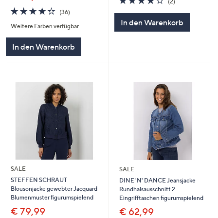
(2)
von
Bewertungen
4.2
36
(36)
5
von
Bewertungen
In den Warenkorb
Weitere Farben verfügbar
5
In den Warenkorb
SALE
SALE
STEFFEN SCHRAUT
DINE 'N' DANCE Jeansjacke
Blousonjacke gewebter Jacquard
Rundhalsausschnitt 2
Blumenmuster figurumspielend
Eingrifftaschen figurumspielend
€ 79,99
€ 62,99