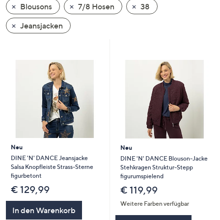
Blousons
7/8 Hosen
38
oder
wischen
Jeansjacken
Sie
auf
Touch-
Geräten
nach
links
bzw.
rechts,
um
diese
Neu
Neu
anzuzeigen.
DINE 'N' DANCE Jeansjacke
DINE 'N' DANCE Blouson-Jacke
Salsa Knopfleiste Strass-Sterne
Stehkragen Struktur-Stepp
figurbetont
figurumspielend
€ 129,99
€ 119,99
Weitere Farben verfügbar
In den Warenkorb