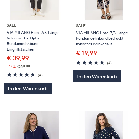
SALE
SALE
VIA MILANO Hose, 7/8-Länge
VIA MILANO Hose, 7/8-Länge
Veloursleder-Optik
Rundumdehnbund bedruckt
Rundumdehnbund
konischer Beinverlauf
Eingriffstaschen
€ 19,99
€ 39,99
5.0
4
(4)
von
Bewertungen
-42%
€ 69,99
5
5.0
4
(4)
In den Warenkorb
von
Bewertungen
5
In den Warenkorb