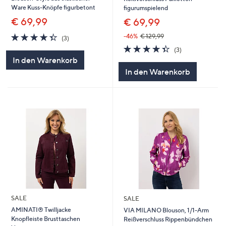
Ware Kuss-Knöpfe figurbetont
figurumspielend
€ 69,99
€ 69,99
4.3
3
-46%
€ 129,99
(3)
von
Bewertungen
4.3
3
(3)
5
von
Bewertungen
In den Warenkorb
5
In den Warenkorb
SALE
SALE
AMINATI® Twilljacke
VIA MILANO Blouson, 1/1-Arm
Knopfleiste Brusttaschen
Reißverschluss Rippenbündchen