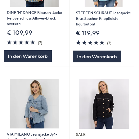
DINE 'N' DANCE Blouson-Jacke
STEFFEN SCHRAUT Jeansjacke
Reißverschluss Allover-Druck
Brusttaschen Knopfleiste
oversize
figurbetont
€ 109,99
€ 119,99
4.6
7
4.6
7
(7)
(7)
von
Bewertungen
von
Bewertungen
5
5
In den Warenkorb
In den Warenkorb
VIA MILANO Jeansjacke 3/4-
SALE