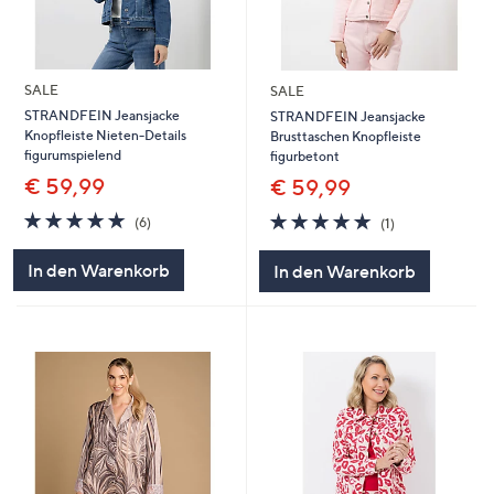
SALE
SALE
STRANDFEIN Jeansjacke
STRANDFEIN Jeansjacke
Knopfleiste Nieten-Details
Brusttaschen Knopfleiste
figurumspielend
figurbetont
€ 59,99
€ 59,99
5.0
6
5.0
1
(6)
(1)
von
Bewertungen
von
Bewertungen
5
5
In den Warenkorb
In den Warenkorb