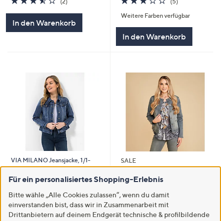
(5)
(2)
von
Bewertungen
von
Bewertungen
Weitere Farben verfügbar
5
5
In den Warenkorb
In den Warenkorb
VIA MILANO Jeansjacke, 1/1-
SALE
Arm Knopfleiste 2
SCHIFFHAUER MUNICH®
Eingriffstaschen figurbetont
Für ein personalisiertes Shopping-Erlebnis
Jeansjacke, 1/1 Arm
Rundhalsausschnitt Knopfleiste,
€ 89,99
Bitte wähle „Alle Cookies zulassen“, wenn du damit
Taschen figurumspielend
einverstanden bist, dass wir in Zusammenarbeit mit
3.0
3
(3)
€ 39,99
von
Bewertungen
Drittanbietern auf deinem Endgerät technische & profilbildende