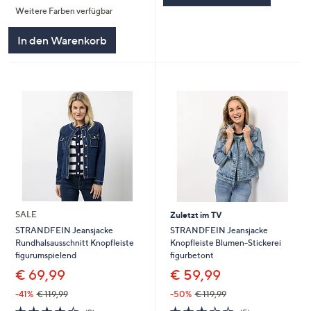
Weitere Farben verfügbar
5
In den Warenkorb
SALE
Zuletzt im TV
STRANDFEIN Jeansjacke
STRANDFEIN Jeansjacke
Knopfleiste Blumen-Stickerei
Rundhalsausschnitt Knopfleiste
figurbetont
figurumspielend
€ 59,99
€ 69,99
-50%
€ 119,99
-41%
€ 119,99
3.2
5
3.5
2