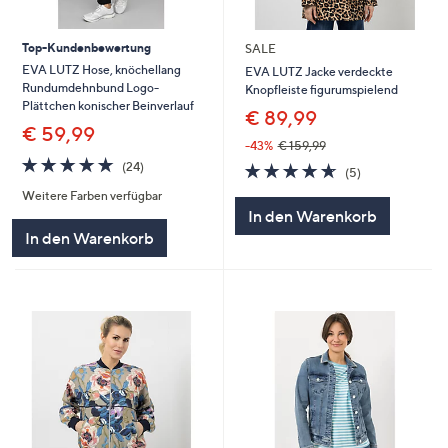
Top-Kundenbewertung
SALE
EVA LUTZ Hose, knöchellang
EVA LUTZ Jacke verdeckte
Rundumdehnbund Logo-
Knopfleiste figurumspielend
Plättchen konischer Beinverlauf
€ 89,99
€ 59,99
-43%
€ 159,99
4.7
24
4.6
5
(24)
(5)
von
Bewertungen
von
Bewertungen
Weitere Farben verfügbar
5
5
In den Warenkorb
In den Warenkorb