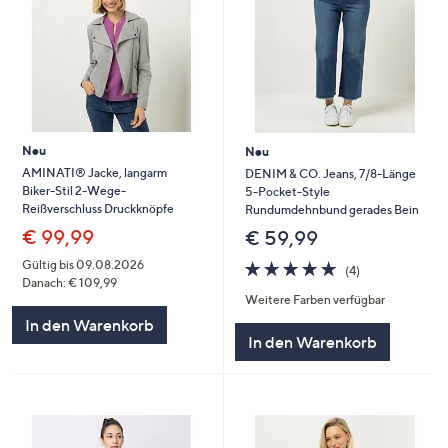
Neu
Neu
AMINATI® Jacke, langarm
DENIM & CO. Jeans, 7/8-Länge
Biker-Stil 2-Wege-
5-Pocket-Style
Reißverschluss Druckknöpfe
Rundumdehnbund gerades Bein
€ 99,99
€ 59,99
4.8
4
Gültig bis 09.08.2026
(4)
von
Bewertungen
Danach: € 109,99
Weitere Farben verfügbar
5
In den Warenkorb
In den Warenkorb