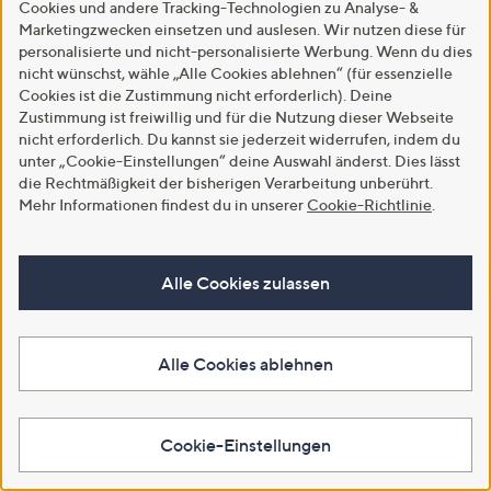
Weitere Farben verfügbar
5
Cookies und andere Tracking-Technologien zu Analyse- &
2.8
5
(5)
Marketingzwecken einsetzen und auslesen. Wir nutzen diese für
von
Bewertungen
In den Warenkorb
5
personalisierte und nicht-personalisierte Werbung. Wenn du dies
In den Warenkorb
nicht wünschst, wähle „Alle Cookies ablehnen“ (für essenzielle
Cookies ist die Zustimmung nicht erforderlich). Deine
Zustimmung ist freiwillig und für die Nutzung dieser Webseite
nicht erforderlich. Du kannst sie jederzeit widerrufen, indem du
unter „Cookie-Einstellungen“ deine Auswahl änderst. Dies lässt
die Rechtmäßigkeit der bisherigen Verarbeitung unberührt.
Mehr Informationen findest du in unserer
Cookie-Richtlinie
.
Alle Cookies zulassen
SALE
B-WARE
Alle Cookies ablehnen
STRANDFEIN 7/8 Hose
B-Ware DINE 'N' DANCE
elastisches Material
Jeansjacke Stehkragen
Seitenschlitze schmales Bein
Knopfleiste
€ 29,99
€ 49,34
Cookie-Einstellungen
2.5
62
(62)
In den Warenkorb
von
Bewertungen