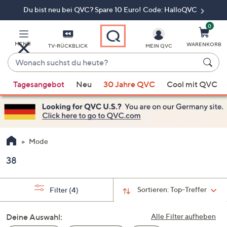
Du bist neu bei QVC? Spare 10 Euro! Code: HalloQVC
Zum
Hauptinhalt
springen
0
MENÜ
WARENKORB
TV-RÜCKBLICK
MEIN QVC
Wonach
suchst
Wenn
du
Tagesangebot
Neu
30 Jahre QVC
Cool mit QVC
Vorschläge
heute?
verfügbar
sind,
verwenden
Sie
Mode
die
38
Pfeiltasten
nach
oben
Sortieren:
Top-Treffer
Filter
(4)
und
nach
Deine Auswahl:
Alle Filter aufheben
unten