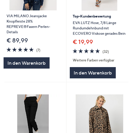
VIA MILANO Jeansjacke
Top-Kundenbewertung
Knopfleiste 28%
EVA LUTZ Hose, 7/8 Länge
REPREVE®Fasern Perlen-
Rundumdehnbund mit
Details
ECOVERO Viskose gerades Bein
€ 89,99
€ 19,99
4.7
7
4.7
32
(7)
(32)
von
Bewertungen
von
Bewertungen
5
Weitere Farben verfügbar
5
In den Warenkorb
In den Warenkorb