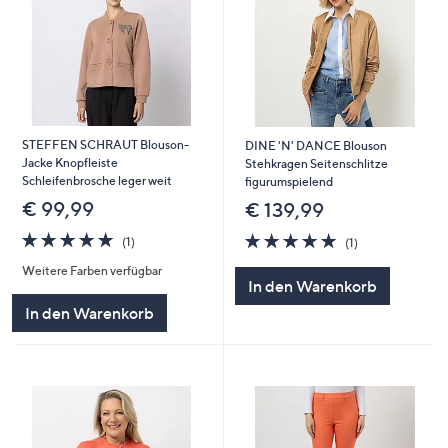
STEFFEN SCHRAUT Blouson-
DINE 'N' DANCE Blouson
Jacke Knopfleiste
Stehkragen Seitenschlitze
Schleifenbrosche leger weit
figurumspielend
€ 99,99
€ 139,99
5.0
1
5.0
1
(1)
(1)
von
Bewertungen
von
Bewertungen
Weitere Farben verfügbar
5
5
In den Warenkorb
In den Warenkorb