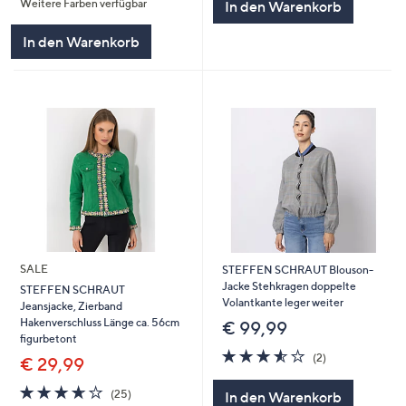
Weitere Farben verfügbar
In den Warenkorb
5
In den Warenkorb
SALE
STEFFEN SCHRAUT Blouson-
Jacke Stehkragen doppelte
STEFFEN SCHRAUT
Volantkante leger weiter
Jeansjacke, Zierband
Hakenverschluss Länge ca. 56cm
€ 99,99
figurbetont
3.5
2
(2)
€ 29,99
von
Bewertungen
5
3.6
25
(25)
In den Warenkorb
von
Bewertungen