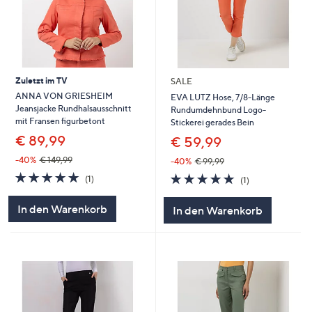
Zuletzt im TV
SALE
ANNA VON GRIESHEIM
EVA LUTZ Hose, 7/8-Länge
Jeansjacke Rundhalsausschnitt
Rundumdehnbund Logo-
mit Fransen figurbetont
Stickerei gerades Bein
€ 89,99
€ 59,99
-40%
€ 149,99
-40%
€ 99,99
5.0
1
5.0
1
(1)
(1)
von
Bewertungen
von
Bewertungen
5
5
In den Warenkorb
In den Warenkorb