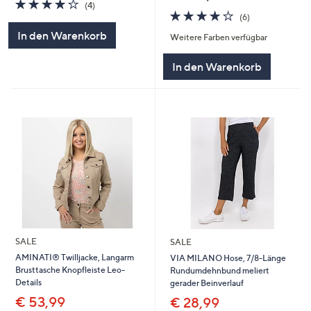
4.0
4
(4)
4.0
6
von
Bewertungen
(6)
von
Bewertungen
5
In den Warenkorb
Weitere Farben verfügbar
5
In den Warenkorb
SALE
SALE
AMINATI® Twilljacke, Langarm
VIA MILANO Hose, 7/8-Länge
Brusttasche Knopfleiste Leo-
Rundumdehnbund meliert
Details
gerader Beinverlauf
€ 53,99
€ 28,99