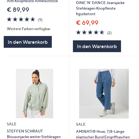
Arm Knopfleiste Ärmelschlitze
DINE 'N' DANCE Jeansjacke
Stehkragen Knopfleiste
€ 89,99
figurbetont
4.6
9
(9)
€ 69,99
von
Bewertungen
Weitere Farben verfügbar
5
4.5
2
(2)
von
Bewertungen
In den Warenkorb
5
In den Warenkorb
SALE
SALE
STEFFEN SCHRAUT
AMINATI® Hose, 7/8-Länge
Blousonjacke weiter Stehkragen
elastischer Bund Eingrifftaschen