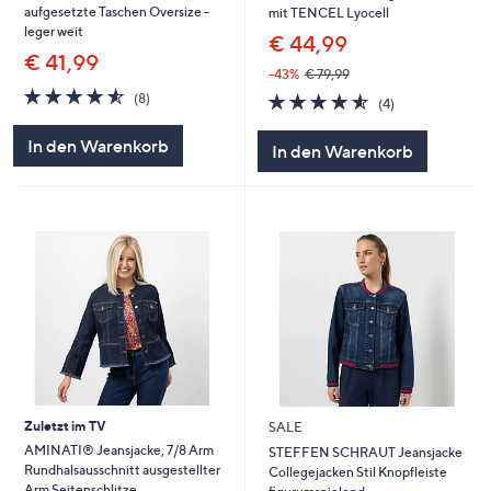
aufgesetzte Taschen Oversize -
mit TENCEL Lyocell
leger weit
€ 44,99
€ 41,99
-43%
€ 79,99
4.5
8
4.5
4
(8)
(4)
von
Bewertungen
von
Bewertungen
5
5
In den Warenkorb
In den Warenkorb
Zuletzt im TV
SALE
AMINATI® Jeansjacke, 7/8 Arm
STEFFEN SCHRAUT Jeansjacke
Rundhalsausschnitt ausgestellter
Collegejacken Stil Knopfleiste
Arm Seitenschlitze