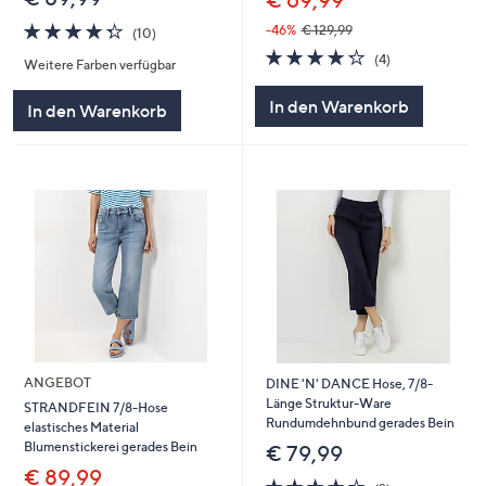
€ 69,99
4.3
10
-46%
€ 129,99
(10)
von
Bewertungen
4.2
4
(4)
Weitere Farben verfügbar
5
von
Bewertungen
5
In den Warenkorb
In den Warenkorb
ANGEBOT
DINE 'N' DANCE Hose, 7/8-
Länge Struktur-Ware
STRANDFEIN 7/8-Hose
Rundumdehnbund gerades Bein
elastisches Material
Blumenstickerei gerades Bein
€ 79,99
€ 89,99
4.0
2