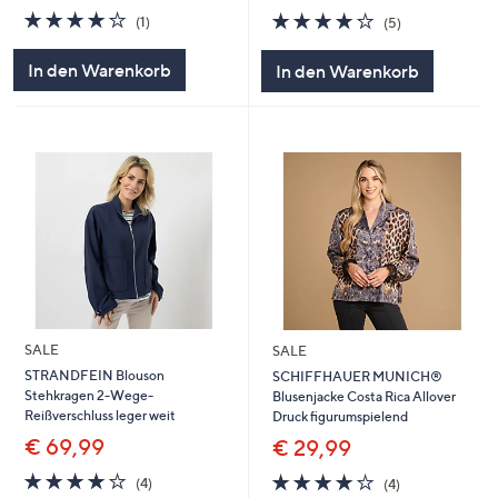
4.0
1
4.0
5
(1)
(5)
von
Bewertungen
von
Bewertungen
5
5
In den Warenkorb
In den Warenkorb
SALE
SALE
STRANDFEIN Blouson
SCHIFFHAUER MUNICH®
Stehkragen 2-Wege-
Blusenjacke Costa Rica Allover
Reißverschluss leger weit
Druck figurumspielend
€ 69,99
€ 29,99
3.8
4
3.8
4
(4)
(4)
von
Bewertungen
von
Bewertungen