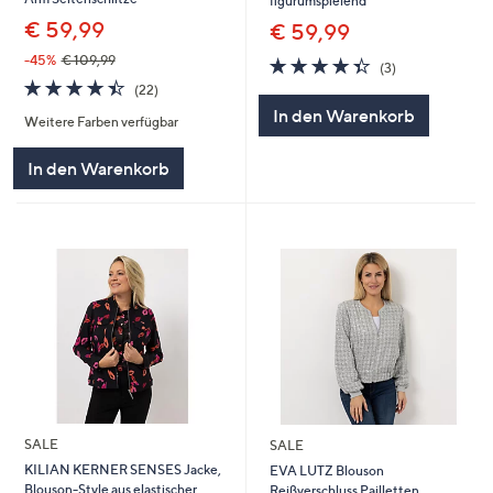
figurumspielend
€ 59,99
€ 59,99
-45%
€ 109,99
4.3
3
(3)
von
Bewertungen
4.4
22
(22)
5
von
Bewertungen
In den Warenkorb
Weitere Farben verfügbar
5
In den Warenkorb
SALE
SALE
KILIAN KERNER SENSES Jacke,
EVA LUTZ Blouson
Blouson-Style aus elastischer
Reißverschluss Pailletten