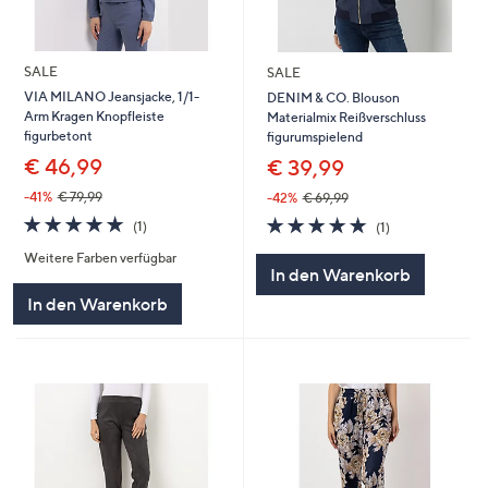
SALE
SALE
VIA MILANO Jeansjacke, 1/1-
DENIM & CO. Blouson
Arm Kragen Knopfleiste
Materialmix Reißverschluss
figurbetont
figurumspielend
€ 46,99
€ 39,99
-41%
€ 79,99
-42%
€ 69,99
5.0
1
5.0
1
(1)
(1)
von
Bewertungen
von
Bewertungen
Weitere Farben verfügbar
5
5
In den Warenkorb
In den Warenkorb