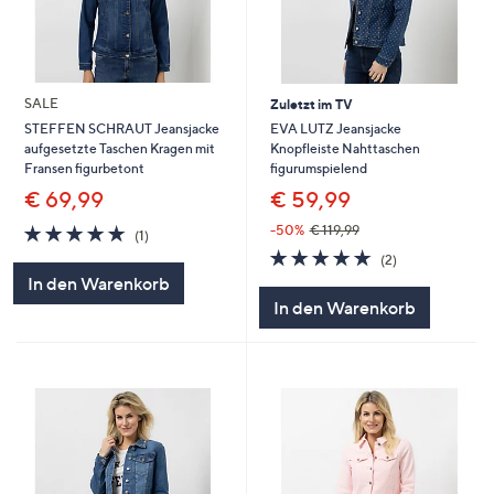
SALE
Zuletzt im TV
EVA LUTZ Jeansjacke
STEFFEN SCHRAUT Jeansjacke
Knopfleiste Nahttaschen
aufgesetzte Taschen Kragen mit
figurumspielend
Fransen figurbetont
€ 59,99
€ 69,99
5.0
1
-50%
€ 119,99
(1)
von
Bewertungen
5.0
2
(2)
5
von
Bewertungen
In den Warenkorb
5
In den Warenkorb